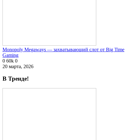
Monopoly Megaways — захватывающий слот от Big Time
Gaming
0
60k
0
20 марта, 2026
В Тренде!