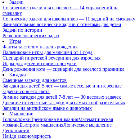
Задачи
Логические задачи для взрослых — 14 упражнений на
смекалку
Логические задачи для школьников — 11 заданий на смекалку
Занимательные логические задачи с ответами для детей
Задачи по истории
Решение логических задач
Игры
Фанты за столом на день рождения
Пальчиковые игры для малышей от 1 года
Сценарий пиратской вечеринки для взрослых
Игры для детей во время прогулки
День рождения кота — сценарий для веселого праздника
Загадки
Смешные загадки для квестов
Загадки для детей 5 лет — самые веселые и интересные
задачки со всего света
Зимние загадки для детей 7-8 лет — 30 веселых задачек
Древние интересные загадки для самых сообразительных
Загадки на английском языке о животных
Мышление
Головоломки
Тренировка внимания
Математическая
мозаика
Быстрота мышления
Логическое мышление
День знаний
Найди закономерность