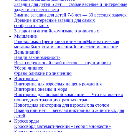
Загадки для детей 5 лет — самые веселые и интересные
задачки со всего света
Зимние загадки для детей 7-8 лет — 30 веселых задачек
Древние интересные загадки для самых
сообразительных
Загадки на английском языке о животных
Мышление
Головоломки
Тренировка внимания
Математическая
мозаика
Быстрота мышления
Логическое мышление
День знаний
Найди закономерность
Всяк сверчок знай свой шесток — группировка
Убери лишнее
Фразы близкие по значению
Викторины
Викторина для взрослых на день рождения
Викторина океаны и моря
Викторина для большой компании — Что вы знаете о
новогодних традициях разных стран
Новогодняя викторина для взрослых за столом
Правда или нет — веселая викторина о животных для
детей
Кроссворды
Кроссворд математический «Теория множеств»
Кроссворды по сказкам