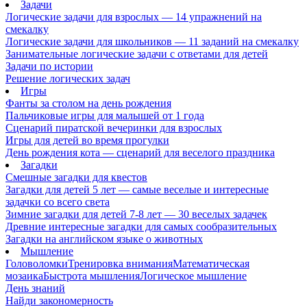
Задачи
Логические задачи для взрослых — 14 упражнений на
смекалку
Логические задачи для школьников — 11 заданий на смекалку
Занимательные логические задачи с ответами для детей
Задачи по истории
Решение логических задач
Игры
Фанты за столом на день рождения
Пальчиковые игры для малышей от 1 года
Сценарий пиратской вечеринки для взрослых
Игры для детей во время прогулки
День рождения кота — сценарий для веселого праздника
Загадки
Смешные загадки для квестов
Загадки для детей 5 лет — самые веселые и интересные
задачки со всего света
Зимние загадки для детей 7-8 лет — 30 веселых задачек
Древние интересные загадки для самых сообразительных
Загадки на английском языке о животных
Мышление
Головоломки
Тренировка внимания
Математическая
мозаика
Быстрота мышления
Логическое мышление
День знаний
Найди закономерность