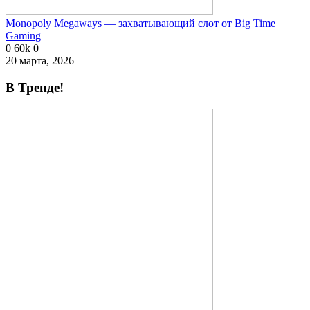
Monopoly Megaways — захватывающий слот от Big Time
Gaming
0
60k
0
20 марта, 2026
В Тренде!