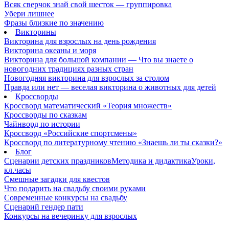
Всяк сверчок знай свой шесток — группировка
Убери лишнее
Фразы близкие по значению
Викторины
Викторина для взрослых на день рождения
Викторина океаны и моря
Викторина для большой компании — Что вы знаете о
новогодних традициях разных стран
Новогодняя викторина для взрослых за столом
Правда или нет — веселая викторина о животных для детей
Кроссворды
Кроссворд математический «Теория множеств»
Кроссворды по сказкам
Чайнворд по истории
Кроссворд «Российские спортсмены»
Кроссворд по литературному чтению «Знаешь ли ты сказки?»
Блог
Сценарии детских праздников
Методика и дидактика
Уроки,
кл.часы
Смешные загадки для квестов
Что подарить на свадьбу своими руками
Современные конкурсы на свадьбу
Сценарий гендер пати
Конкурсы на вечеринку для взрослых