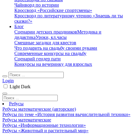
Чайнворд по истории
Кроссворд «Российские спортсмены»
Кроссворд по литературному чтению «Знаешь ли ты
сказки?»
Блог
Сценарии детских праздников
Методика и
дидактика
Уроки, кл.часы
Смешные загадки для квестов
Что подарить на свадьбу своими руками
Современные конкурсы на свадьбу
Сценарий гендер пати
Конкурсы на вечеринку для взрослых
Login
Light
Dark
Ребусы
Ребусы математические (авторские)
Ребусы по теме «История развития вычислительной техники»
Ребусы математические
Ребусы «Информационные технологии»
Ребусы «Животный и растительный мир»