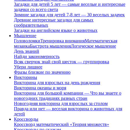
Загадки для детей 5 лет — самые веселые и интересные
задачки со всего света
Зимние загадки для детей 7-8 лет — 30 веселых задачек
Древние интересные загадки для самых
сообразительных
Загадки на английском языке о животных
Мышление
Головоломки
Тренировка внимания
Математическая
мозаика
Быстрота мышления
Логическое мышление
День знаний
Найди закономерность
Всяк сверчок знай свой шесток — группировка
Убери лишнее
Фразы близкие по значению
Викторины
Викторина для взрослых на день рождения
Викторина океаны и моря
Викторина для большой компании — Что вы знаете о
новогодних традициях разных стран
Новогодняя викторина для взрослых за столом
Правда или нет — веселая викторина о животных для
детей
Кроссворды
Кроссворд математический «Теория множеств»
Кроссворды по сказкам