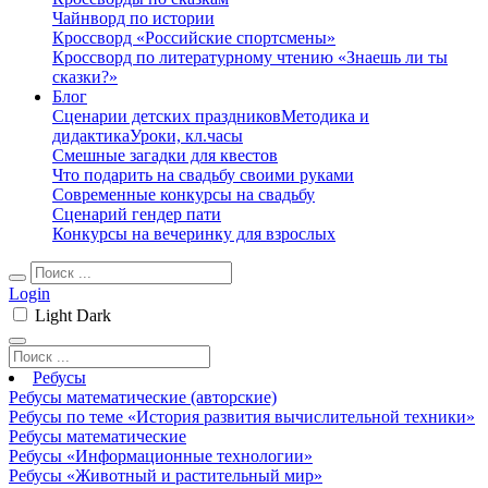
Чайнворд по истории
Кроссворд «Российские спортсмены»
Кроссворд по литературному чтению «Знаешь ли ты
сказки?»
Блог
Сценарии детских праздников
Методика и
дидактика
Уроки, кл.часы
Смешные загадки для квестов
Что подарить на свадьбу своими руками
Современные конкурсы на свадьбу
Сценарий гендер пати
Конкурсы на вечеринку для взрослых
Login
Light
Dark
Ребусы
Ребусы математические (авторские)
Ребусы по теме «История развития вычислительной техники»
Ребусы математические
Ребусы «Информационные технологии»
Ребусы «Животный и растительный мир»