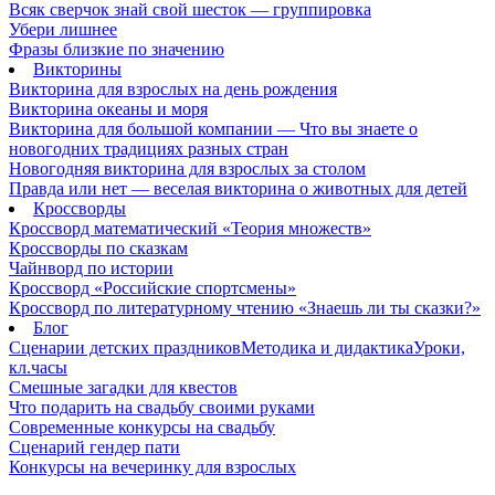
Всяк сверчок знай свой шесток — группировка
Убери лишнее
Фразы близкие по значению
Викторины
Викторина для взрослых на день рождения
Викторина океаны и моря
Викторина для большой компании — Что вы знаете о
новогодних традициях разных стран
Новогодняя викторина для взрослых за столом
Правда или нет — веселая викторина о животных для детей
Кроссворды
Кроссворд математический «Теория множеств»
Кроссворды по сказкам
Чайнворд по истории
Кроссворд «Российские спортсмены»
Кроссворд по литературному чтению «Знаешь ли ты сказки?»
Блог
Сценарии детских праздников
Методика и дидактика
Уроки,
кл.часы
Смешные загадки для квестов
Что подарить на свадьбу своими руками
Современные конкурсы на свадьбу
Сценарий гендер пати
Конкурсы на вечеринку для взрослых