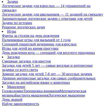
Задачи
Логические задачи для взрослых — 14 упражнений на
смекалку
Логические задачи для школьников — 11 заданий на смекалку
Занимательные логические задачи с ответами для детей
Задачи по истории
Решение логических задач
Игры
Фанты за столом на день рождения
Пальчиковые игры для малышей от 1 года
Сценарий пиратской вечеринки для взрослых
Игры для детей во время прогулки
День рождения кота — сценарий для веселого праздника
Загадки
Смешные загадки для квестов
Загадки для детей 5 лет — самые веселые и интересные
задачки со всего света
Зимние загадки для детей 7-8 лет — 30 веселых задачек
Древние интересные загадки для самых сообразительных
Загадки на английском языке о животных
Мышление
Головоломки
Тренировка внимания
Математическая
мозаика
Быстрота мышления
Логическое мышление
День знаний
Найди закономерность