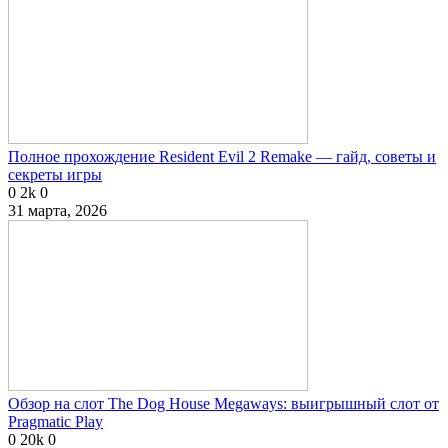
Полное прохождение Resident Evil 2 Remake — гайд, советы и
секреты игры
0
2k
0
31 марта, 2026
Обзор на слот The Dog House Megaways: выигрышный слот от
Pragmatic Play
0
20k
0