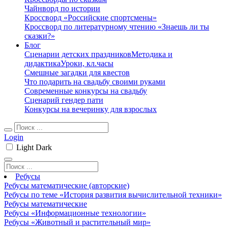
Чайнворд по истории
Кроссворд «Российские спортсмены»
Кроссворд по литературному чтению «Знаешь ли ты
сказки?»
Блог
Сценарии детских праздников
Методика и
дидактика
Уроки, кл.часы
Смешные загадки для квестов
Что подарить на свадьбу своими руками
Современные конкурсы на свадьбу
Сценарий гендер пати
Конкурсы на вечеринку для взрослых
Login
Light
Dark
Ребусы
Ребусы математические (авторские)
Ребусы по теме «История развития вычислительной техники»
Ребусы математические
Ребусы «Информационные технологии»
Ребусы «Животный и растительный мир»