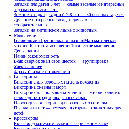
Загадки для детей 5 лет — самые веселые и интересные
задачки со всего света
Зимние загадки для детей 7-8 лет — 30 веселых задачек
Древние интересные загадки для самых
сообразительных
Загадки на английском языке о животных
Мышление
Головоломки
Тренировка внимания
Математическая
мозаика
Быстрота мышления
Логическое мышление
День знаний
Найди закономерность
Всяк сверчок знай свой шесток — группировка
Убери лишнее
Фразы близкие по значению
Викторины
Викторина для взрослых на день рождения
Викторина океаны и моря
Викторина для большой компании — Что вы знаете о
новогодних традициях разных стран
Новогодняя викторина для взрослых за столом
Правда или нет — веселая викторина о животных для
детей
Кроссворды
Кроссворд математический «Теория множеств»
Кроссворды по сказкам