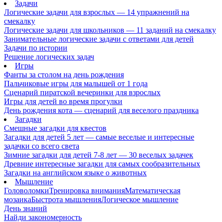
Задачи
Логические задачи для взрослых — 14 упражнений на
смекалку
Логические задачи для школьников — 11 заданий на смекалку
Занимательные логические задачи с ответами для детей
Задачи по истории
Решение логических задач
Игры
Фанты за столом на день рождения
Пальчиковые игры для малышей от 1 года
Сценарий пиратской вечеринки для взрослых
Игры для детей во время прогулки
День рождения кота — сценарий для веселого праздника
Загадки
Смешные загадки для квестов
Загадки для детей 5 лет — самые веселые и интересные
задачки со всего света
Зимние загадки для детей 7-8 лет — 30 веселых задачек
Древние интересные загадки для самых сообразительных
Загадки на английском языке о животных
Мышление
Головоломки
Тренировка внимания
Математическая
мозаика
Быстрота мышления
Логическое мышление
День знаний
Найди закономерность