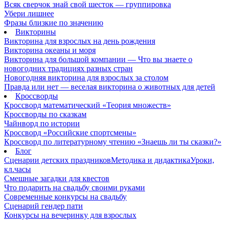
Всяк сверчок знай свой шесток — группировка
Убери лишнее
Фразы близкие по значению
Викторины
Викторина для взрослых на день рождения
Викторина океаны и моря
Викторина для большой компании — Что вы знаете о
новогодних традициях разных стран
Новогодняя викторина для взрослых за столом
Правда или нет — веселая викторина о животных для детей
Кроссворды
Кроссворд математический «Теория множеств»
Кроссворды по сказкам
Чайнворд по истории
Кроссворд «Российские спортсмены»
Кроссворд по литературному чтению «Знаешь ли ты сказки?»
Блог
Сценарии детских праздников
Методика и дидактика
Уроки,
кл.часы
Смешные загадки для квестов
Что подарить на свадьбу своими руками
Современные конкурсы на свадьбу
Сценарий гендер пати
Конкурсы на вечеринку для взрослых