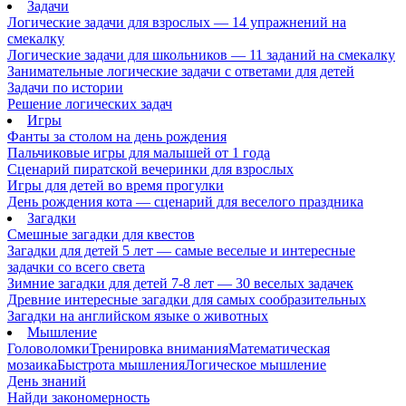
Задачи
Логические задачи для взрослых — 14 упражнений на
смекалку
Логические задачи для школьников — 11 заданий на смекалку
Занимательные логические задачи с ответами для детей
Задачи по истории
Решение логических задач
Игры
Фанты за столом на день рождения
Пальчиковые игры для малышей от 1 года
Сценарий пиратской вечеринки для взрослых
Игры для детей во время прогулки
День рождения кота — сценарий для веселого праздника
Загадки
Смешные загадки для квестов
Загадки для детей 5 лет — самые веселые и интересные
задачки со всего света
Зимние загадки для детей 7-8 лет — 30 веселых задачек
Древние интересные загадки для самых сообразительных
Загадки на английском языке о животных
Мышление
Головоломки
Тренировка внимания
Математическая
мозаика
Быстрота мышления
Логическое мышление
День знаний
Найди закономерность