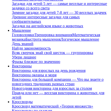
Загадки для детей 5 лет — самые веселые и интересные
задачки со всего света
Зимние загадки для детей 7-8 лет — 30 веселых задачек
Древние интересные загадки для самых
сообразительных
Загадки на английском языке о животных
Мышление
Головоломки
Тренировка внимания
Математическая
мозаика
Быстрота мышления
Логическое мышление
День знаний
Найди закономерность
Всяк сверчок знай свой шесток — группировка
Убери лишнее
Фразы близкие по значению
Викторины
Викторина для взрослых на день рождения
Викторина океаны и моря
Викторина для большой компании — Что вы знаете о
новогодних традициях разных стран
Новогодняя викторина для взрослых за столом
Правда или нет — веселая викторина о животных для
детей
Кроссворды
Кроссворд математический «Теория множеств»
Кроссворды по сказкам