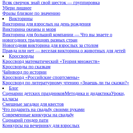
Всяк сверчок знай свой шесток — группировка
Убери лишнее
Фразы близкие по значению
Викторины
Викторина для взрослых на день рождения
Викторина океаны и моря
Викторина для большой компании — Что вы знаете о
новогодних традициях разных стран
Новогодняя викторина для взрослых за столом
Правда или нет — веселая викторина о животных для детей
Кроссворды
Кроссворд математический «Теория множеств»
Кроссворды по сказкам
Чайнворд по истории
Кроссворд «Российские спортсмены»
Кроссворд по литературному чтению «Знаешь ли ты сказки?»
Блог
Сценарии детских праздников
Методика и дидактика
Уроки,
кл.часы
Смешные загадки для квестов
Что подарить на свадьбу своими руками
Современные конкурсы на свадьбу
Сценарий гендер пати
Конкурсы на вечеринку для взрослых