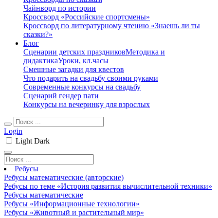
Чайнворд по истории
Кроссворд «Российские спортсмены»
Кроссворд по литературному чтению «Знаешь ли ты
сказки?»
Блог
Сценарии детских праздников
Методика и
дидактика
Уроки, кл.часы
Смешные загадки для квестов
Что подарить на свадьбу своими руками
Современные конкурсы на свадьбу
Сценарий гендер пати
Конкурсы на вечеринку для взрослых
Login
Light
Dark
Ребусы
Ребусы математические (авторские)
Ребусы по теме «История развития вычислительной техники»
Ребусы математические
Ребусы «Информационные технологии»
Ребусы «Животный и растительный мир»