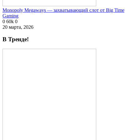
Monopoly Megaways — захватывающий слот от Big Time
Gaming
0
60k
0
20 марта, 2026
В Тренде!