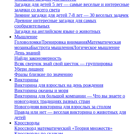
Загадки для детей 5 лет — самые веселые и интересные
задачки со всего света
Зимние загадки для детей 7-8 лет — 30 веселых задачек
Древние интересные загадки для самых
сообразительных
Загадки на английском языке о животных
Мышление
Головоломки
Тренировка внимания
Математическая
мозаика
Быстрота мышления
Логическое мышление
День знаний
Найди закономерность
Всяк сверчок знай свой шесток — группировка
Убери лишнее
Фразы близкие по значению
Викторины
Викторина для взрослых на день рождения
Викторина океаны и моря
Викторина для большой компании — Что вы знаете о
новогодних традициях разных стран
Новогодняя викторина для взрослых за столом
Правда или нет — веселая викторина о животных для
детей
Кроссворды
Кроссворд математический «Теория множеств»
Кроссворды по сказкам