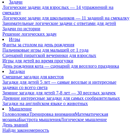
Задачи
Логические задачи для взрослых — 14 упражнений на
смекалку
Логические задачи для школьников — 11 заданий на смекалку
Занимательные логические задачи с ответами для детей
Задачи по истории
Решение логических задач
Игры
Фанты за столом на день рождения
Пальчиковые игры для малышей от 1 года
Сценарий пиратской вечеринки для взрослых
Игры для детей во время прогулки
День рождения кота — сценарий для веселого праздника
Загадки
Смешные загадки для квестов
Загадки для детей 5 лет — самые веселые и интересные
задачки со всего света
Зимние загадки для детей 7-8 лет — 30 веселых задачек
Древние интересные загадки для самых сообразительных
Загадки на английском языке о животных
Мышление
Головоломки
Тренировка внимания
Математическая
мозаика
Быстрота мышления
Логическое мышление
День знаний
Найди закономерность