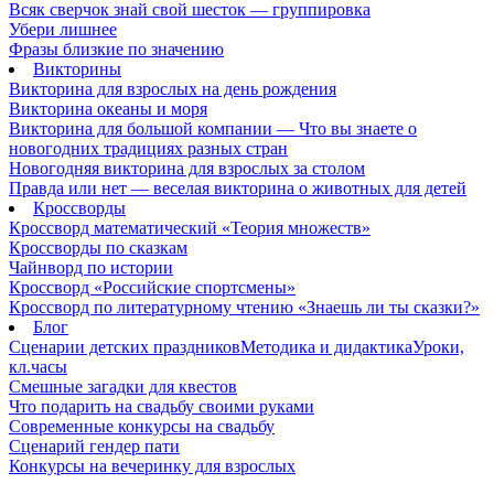
Всяк сверчок знай свой шесток — группировка
Убери лишнее
Фразы близкие по значению
Викторины
Викторина для взрослых на день рождения
Викторина океаны и моря
Викторина для большой компании — Что вы знаете о
новогодних традициях разных стран
Новогодняя викторина для взрослых за столом
Правда или нет — веселая викторина о животных для детей
Кроссворды
Кроссворд математический «Теория множеств»
Кроссворды по сказкам
Чайнворд по истории
Кроссворд «Российские спортсмены»
Кроссворд по литературному чтению «Знаешь ли ты сказки?»
Блог
Сценарии детских праздников
Методика и дидактика
Уроки,
кл.часы
Смешные загадки для квестов
Что подарить на свадьбу своими руками
Современные конкурсы на свадьбу
Сценарий гендер пати
Конкурсы на вечеринку для взрослых