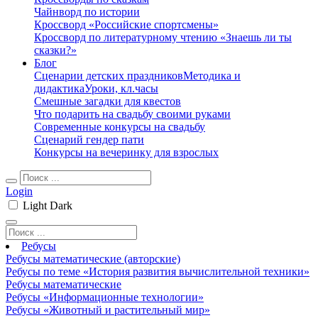
Чайнворд по истории
Кроссворд «Российские спортсмены»
Кроссворд по литературному чтению «Знаешь ли ты
сказки?»
Блог
Сценарии детских праздников
Методика и
дидактика
Уроки, кл.часы
Смешные загадки для квестов
Что подарить на свадьбу своими руками
Современные конкурсы на свадьбу
Сценарий гендер пати
Конкурсы на вечеринку для взрослых
Login
Light
Dark
Ребусы
Ребусы математические (авторские)
Ребусы по теме «История развития вычислительной техники»
Ребусы математические
Ребусы «Информационные технологии»
Ребусы «Животный и растительный мир»