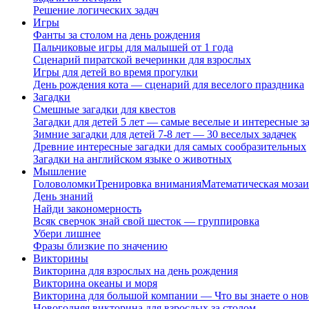
Решение логических задач
Игры
Фанты за столом на день рождения
Пальчиковые игры для малышей от 1 года
Сценарий пиратской вечеринки для взрослых
Игры для детей во время прогулки
День рождения кота — сценарий для веселого праздника
Загадки
Смешные загадки для квестов
Загадки для детей 5 лет — самые веселые и интересные за
Зимние загадки для детей 7-8 лет — 30 веселых задачек
Древние интересные загадки для самых сообразительных
Загадки на английском языке о животных
Мышление
Головоломки
Тренировка внимания
Математическая мозаи
День знаний
Найди закономерность
Всяк сверчок знай свой шесток — группировка
Убери лишнее
Фразы близкие по значению
Викторины
Викторина для взрослых на день рождения
Викторина океаны и моря
Викторина для большой компании — Что вы знаете о нов
Новогодняя викторина для взрослых за столом