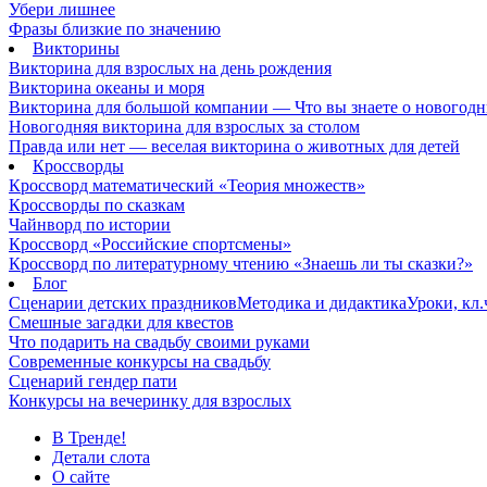
Убери лишнее
Фразы близкие по значению
Викторины
Викторина для взрослых на день рождения
Викторина океаны и моря
Викторина для большой компании — Что вы знаете о новогодн
Новогодняя викторина для взрослых за столом
Правда или нет — веселая викторина о животных для детей
Кроссворды
Кроссворд математический «Теория множеств»
Кроссворды по сказкам
Чайнворд по истории
Кроссворд «Российские спортсмены»
Кроссворд по литературному чтению «Знаешь ли ты сказки?»
Блог
Сценарии детских праздников
Методика и дидактика
Уроки, кл
Смешные загадки для квестов
Что подарить на свадьбу своими руками
Современные конкурсы на свадьбу
Сценарий гендер пати
Конкурсы на вечеринку для взрослых
В Тренде!
Детали слота
О сайте