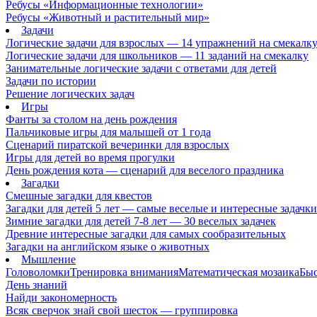
Ребусы «Информационные технологии»
Ребусы «Животный и растительный мир»
Задачи
Логические задачи для взрослых — 14 упражнений на смекалк
Логические задачи для школьников — 11 заданий на смекалку
Занимательные логические задачи с ответами для детей
Задачи по истории
Решение логических задач
Игры
Фанты за столом на день рождения
Пальчиковые игры для малышей от 1 года
Сценарий пиратской вечеринки для взрослых
Игры для детей во время прогулки
День рождения кота — сценарий для веселого праздника
Загадки
Смешные загадки для квестов
Загадки для детей 5 лет — самые веселые и интересные задачки 
Зимние загадки для детей 7-8 лет — 30 веселых задачек
Древние интересные загадки для самых сообразительных
Загадки на английском языке о животных
Мышление
Головоломки
Тренировка внимания
Математическая мозаика
Быс
День знаний
Найди закономерность
Всяк сверчок знай свой шесток — группировка