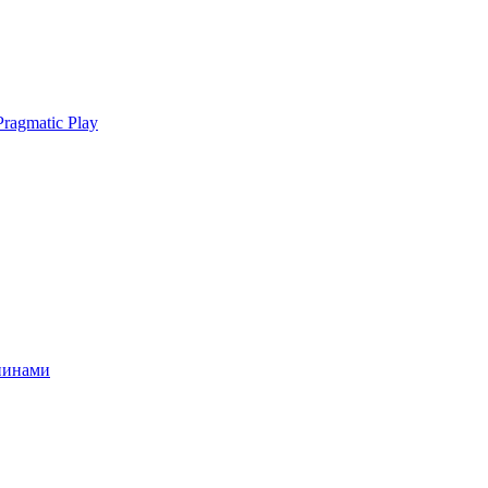
ragmatic Play
спинами