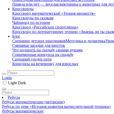
Правда или нет — веселая викторина о животных для дет
Кроссворды
Кроссворд математический «Теория множеств»
Кроссворды по сказкам
Чайнворд по истории
Кроссворд «Российские спортсмены»
Кроссворд по литературному чтению «Знаешь ли ты сказ
Блог
Сценарии детских праздников
Методика и дидактика
Урок
Смешные загадки для квестов
Что подарить на свадьбу своими руками
Современные конкурсы на свадьбу
Сценарий гендер пати
Конкурсы на вечеринку для взрослых
Login
Light
Dark
Ребусы
Ребусы математические (авторские)
Ребусы по теме «История развития вычислительной техники»
Ребусы математические