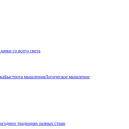
дачки со всего света
ка
Быстрота мышления
Логическое мышление
огодних традициях разных стран