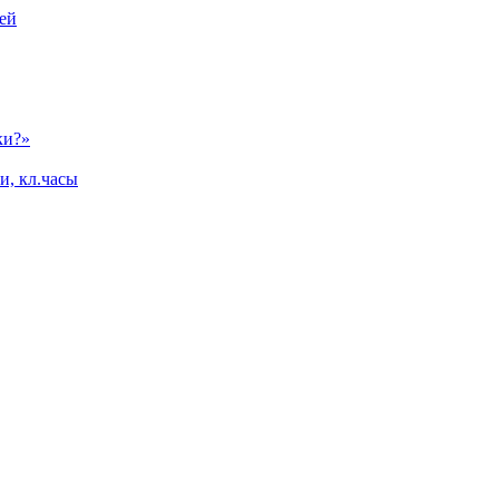
ей
ки?»
и, кл.часы