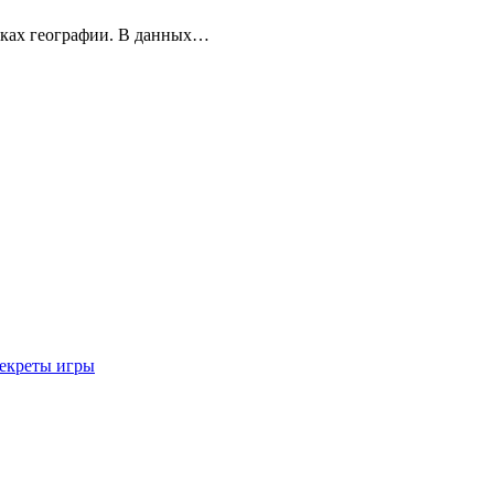
оках географии. В данных…
секреты игры