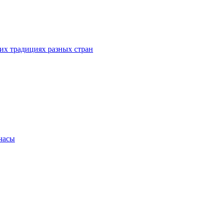
их традициях разных стран
.часы