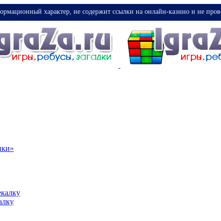
ормационный характер, не содержит ссылки на онлайн-казино и не пров
ики»
екалку
алку