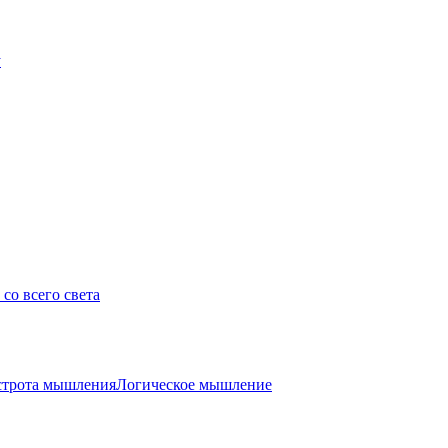
у
со всего света
трота мышления
Логическое мышление