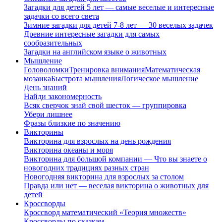
Загадки для детей 5 лет — самые веселые и интересные
задачки со всего света
Зимние загадки для детей 7-8 лет — 30 веселых задачек
Древние интересные загадки для самых
сообразительных
Загадки на английском языке о животных
Мышление
Головоломки
Тренировка внимания
Математическая
мозаика
Быстрота мышления
Логическое мышление
День знаний
Найди закономерность
Всяк сверчок знай свой шесток — группировка
Убери лишнее
Фразы близкие по значению
Викторины
Викторина для взрослых на день рождения
Викторина океаны и моря
Викторина для большой компании — Что вы знаете о
новогодних традициях разных стран
Новогодняя викторина для взрослых за столом
Правда или нет — веселая викторина о животных для
детей
Кроссворды
Кроссворд математический «Теория множеств»
Кроссворды по сказкам