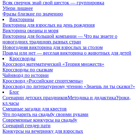
Всяк сверчок знай свой шесток — группировка
Убери лишнее
Фразы близкие по значению
Викторины
Викторина для взрослых на день рождения
Викторина океаны и моря
Викторина для большой компании — Что вы знаете о
новогодних традициях разных стран
Новогодняя викторина для взрослых за столом
Правда или нет — веселая викторина о животных для детей
Кроссворды
Кроссворд математический «Теория множеств»
Кроссворды по сказкам
Чайнворд по истории
Кроссворд «Российские спортсмены»
Кроссворд по литературному чтению «Знаешь ли ты сказки?»
Блог
Сценарии детских праздников
Методика и дидактика
Уроки,
кл.часы
Смешные загадки для квестов
Что подарить на свадьбу своими руками
Современные конкурсы на свадьбу
Сценарий гендер пати
Конкурсы на вечеринку для взрослых