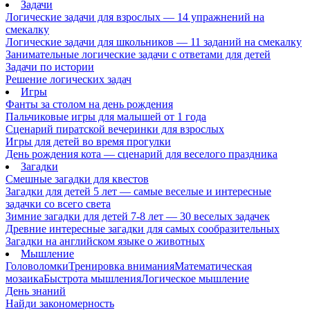
Задачи
Логические задачи для взрослых — 14 упражнений на
смекалку
Логические задачи для школьников — 11 заданий на смекалку
Занимательные логические задачи с ответами для детей
Задачи по истории
Решение логических задач
Игры
Фанты за столом на день рождения
Пальчиковые игры для малышей от 1 года
Сценарий пиратской вечеринки для взрослых
Игры для детей во время прогулки
День рождения кота — сценарий для веселого праздника
Загадки
Смешные загадки для квестов
Загадки для детей 5 лет — самые веселые и интересные
задачки со всего света
Зимние загадки для детей 7-8 лет — 30 веселых задачек
Древние интересные загадки для самых сообразительных
Загадки на английском языке о животных
Мышление
Головоломки
Тренировка внимания
Математическая
мозаика
Быстрота мышления
Логическое мышление
День знаний
Найди закономерность