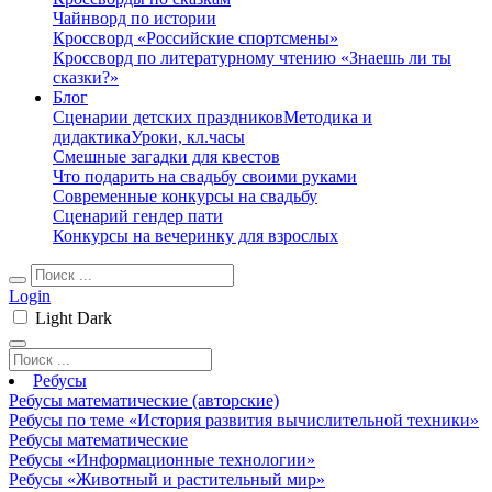
Чайнворд по истории
Кроссворд «Российские спортсмены»
Кроссворд по литературному чтению «Знаешь ли ты
сказки?»
Блог
Сценарии детских праздников
Методика и
дидактика
Уроки, кл.часы
Смешные загадки для квестов
Что подарить на свадьбу своими руками
Современные конкурсы на свадьбу
Сценарий гендер пати
Конкурсы на вечеринку для взрослых
Login
Light
Dark
Ребусы
Ребусы математические (авторские)
Ребусы по теме «История развития вычислительной техники»
Ребусы математические
Ребусы «Информационные технологии»
Ребусы «Животный и растительный мир»