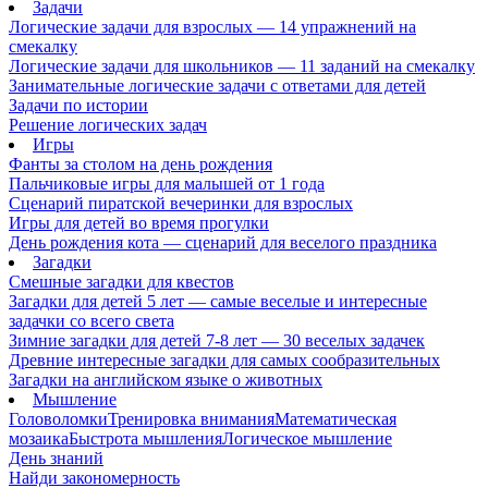
Задачи
Логические задачи для взрослых — 14 упражнений на
смекалку
Логические задачи для школьников — 11 заданий на смекалку
Занимательные логические задачи с ответами для детей
Задачи по истории
Решение логических задач
Игры
Фанты за столом на день рождения
Пальчиковые игры для малышей от 1 года
Сценарий пиратской вечеринки для взрослых
Игры для детей во время прогулки
День рождения кота — сценарий для веселого праздника
Загадки
Смешные загадки для квестов
Загадки для детей 5 лет — самые веселые и интересные
задачки со всего света
Зимние загадки для детей 7-8 лет — 30 веселых задачек
Древние интересные загадки для самых сообразительных
Загадки на английском языке о животных
Мышление
Головоломки
Тренировка внимания
Математическая
мозаика
Быстрота мышления
Логическое мышление
День знаний
Найди закономерность