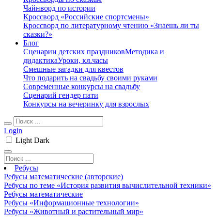
Чайнворд по истории
Кроссворд «Российские спортсмены»
Кроссворд по литературному чтению «Знаешь ли ты
сказки?»
Блог
Сценарии детских праздников
Методика и
дидактика
Уроки, кл.часы
Смешные загадки для квестов
Что подарить на свадьбу своими руками
Современные конкурсы на свадьбу
Сценарий гендер пати
Конкурсы на вечеринку для взрослых
Login
Light
Dark
Ребусы
Ребусы математические (авторские)
Ребусы по теме «История развития вычислительной техники»
Ребусы математические
Ребусы «Информационные технологии»
Ребусы «Животный и растительный мир»