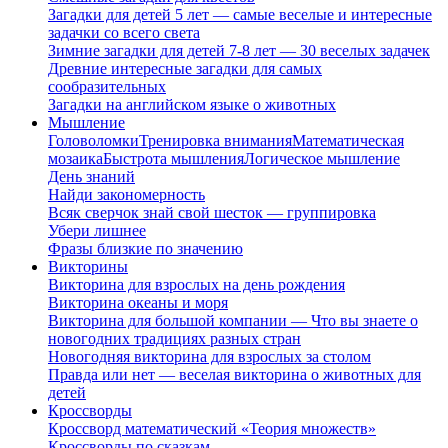
Загадки для детей 5 лет — самые веселые и интересные
задачки со всего света
Зимние загадки для детей 7-8 лет — 30 веселых задачек
Древние интересные загадки для самых
сообразительных
Загадки на английском языке о животных
Мышление
Головоломки
Тренировка внимания
Математическая
мозаика
Быстрота мышления
Логическое мышление
День знаний
Найди закономерность
Всяк сверчок знай свой шесток — группировка
Убери лишнее
Фразы близкие по значению
Викторины
Викторина для взрослых на день рождения
Викторина океаны и моря
Викторина для большой компании — Что вы знаете о
новогодних традициях разных стран
Новогодняя викторина для взрослых за столом
Правда или нет — веселая викторина о животных для
детей
Кроссворды
Кроссворд математический «Теория множеств»
Кроссворды по сказкам