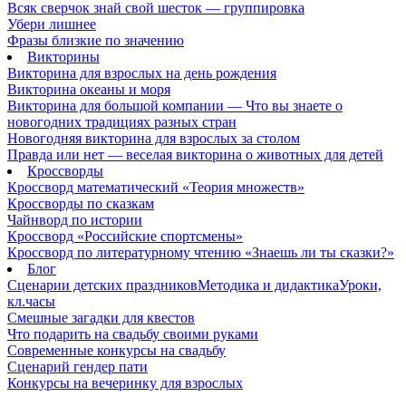
Всяк сверчок знай свой шесток — группировка
Убери лишнее
Фразы близкие по значению
Викторины
Викторина для взрослых на день рождения
Викторина океаны и моря
Викторина для большой компании — Что вы знаете о
новогодних традициях разных стран
Новогодняя викторина для взрослых за столом
Правда или нет — веселая викторина о животных для детей
Кроссворды
Кроссворд математический «Теория множеств»
Кроссворды по сказкам
Чайнворд по истории
Кроссворд «Российские спортсмены»
Кроссворд по литературному чтению «Знаешь ли ты сказки?»
Блог
Сценарии детских праздников
Методика и дидактика
Уроки,
кл.часы
Смешные загадки для квестов
Что подарить на свадьбу своими руками
Современные конкурсы на свадьбу
Сценарий гендер пати
Конкурсы на вечеринку для взрослых