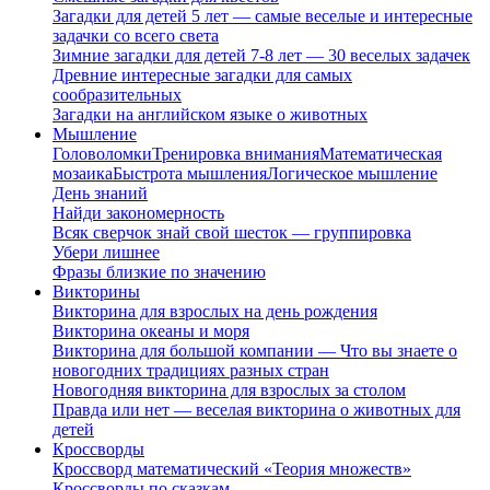
Загадки для детей 5 лет — самые веселые и интересные
задачки со всего света
Зимние загадки для детей 7-8 лет — 30 веселых задачек
Древние интересные загадки для самых
сообразительных
Загадки на английском языке о животных
Мышление
Головоломки
Тренировка внимания
Математическая
мозаика
Быстрота мышления
Логическое мышление
День знаний
Найди закономерность
Всяк сверчок знай свой шесток — группировка
Убери лишнее
Фразы близкие по значению
Викторины
Викторина для взрослых на день рождения
Викторина океаны и моря
Викторина для большой компании — Что вы знаете о
новогодних традициях разных стран
Новогодняя викторина для взрослых за столом
Правда или нет — веселая викторина о животных для
детей
Кроссворды
Кроссворд математический «Теория множеств»
Кроссворды по сказкам