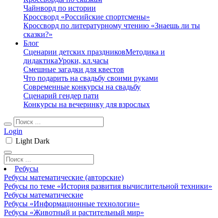
Чайнворд по истории
Кроссворд «Российские спортсмены»
Кроссворд по литературному чтению «Знаешь ли ты
сказки?»
Блог
Сценарии детских праздников
Методика и
дидактика
Уроки, кл.часы
Смешные загадки для квестов
Что подарить на свадьбу своими руками
Современные конкурсы на свадьбу
Сценарий гендер пати
Конкурсы на вечеринку для взрослых
Login
Light
Dark
Ребусы
Ребусы математические (авторские)
Ребусы по теме «История развития вычислительной техники»
Ребусы математические
Ребусы «Информационные технологии»
Ребусы «Животный и растительный мир»