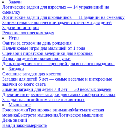
Задачи
Логические задачи для взрослых — 14 упражнений на
смекалку
Логические задачи для школьников — 11 заданий на смекалку
Занимательные логические задачи с ответами для детей
Задачи по истории
Решение логических задач
Игры
Фанты за столом на день рождения
Пальчиковые игры для малышей от 1 года
Сценарий пиратской вечеринки для взрослых
Игры для детей во время прогулки
День рождения кота — сценарий для веселого праздника
Загадки
Смешные загадки для квестов
Загадки для детей 5 лет — самые веселые и интересные
задачки со всего света
Зимние загадки для детей 7-8 лет — 30 веселых задачек
Древние интересные загадки для самых сообразительных
Загадки на английском языке о животных
Мышление
Головоломки
Тренировка внимания
Математическая
мозаика
Быстрота мышления
Логическое мышление
День знаний
Найди закономерность