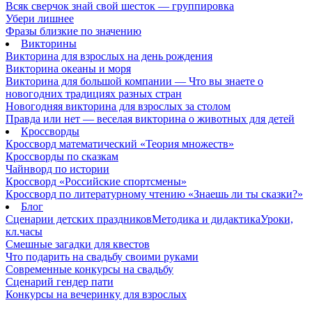
Всяк сверчок знай свой шесток — группировка
Убери лишнее
Фразы близкие по значению
Викторины
Викторина для взрослых на день рождения
Викторина океаны и моря
Викторина для большой компании — Что вы знаете о
новогодних традициях разных стран
Новогодняя викторина для взрослых за столом
Правда или нет — веселая викторина о животных для детей
Кроссворды
Кроссворд математический «Теория множеств»
Кроссворды по сказкам
Чайнворд по истории
Кроссворд «Российские спортсмены»
Кроссворд по литературному чтению «Знаешь ли ты сказки?»
Блог
Сценарии детских праздников
Методика и дидактика
Уроки,
кл.часы
Смешные загадки для квестов
Что подарить на свадьбу своими руками
Современные конкурсы на свадьбу
Сценарий гендер пати
Конкурсы на вечеринку для взрослых