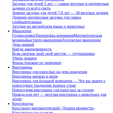
Загадки для детей 5 лет — самые веселые и интересные
задачки со всего света
Зимние загадки для детей 7-8 лет — 30 веселых задачек
Древние интересные загадки для самых
сообразительных
Загадки на английском языке о животных
Мышление
Головоломки
Тренировка внимания
Математическая
мозаика
Быстрота мышления
Логическое мышление
День знаний
Найди закономерность
Всяк сверчок знай свой шесток — группировка
Убери лишнее
Фразы близкие по значению
Викторины
Викторина для взрослых на день рождения
Викторина океаны и моря
Викторина для большой компании — Что вы знаете о
новогодних традициях разных стран
Новогодняя викторина для взрослых за столом
Правда или нет — веселая викторина о животных для
детей
Кроссворды
Кроссворд математический «Теория множеств»
Кроссворды по сказкам