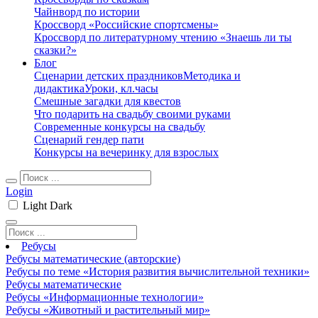
Чайнворд по истории
Кроссворд «Российские спортсмены»
Кроссворд по литературному чтению «Знаешь ли ты
сказки?»
Блог
Сценарии детских праздников
Методика и
дидактика
Уроки, кл.часы
Смешные загадки для квестов
Что подарить на свадьбу своими руками
Современные конкурсы на свадьбу
Сценарий гендер пати
Конкурсы на вечеринку для взрослых
Login
Light
Dark
Ребусы
Ребусы математические (авторские)
Ребусы по теме «История развития вычислительной техники»
Ребусы математические
Ребусы «Информационные технологии»
Ребусы «Животный и растительный мир»