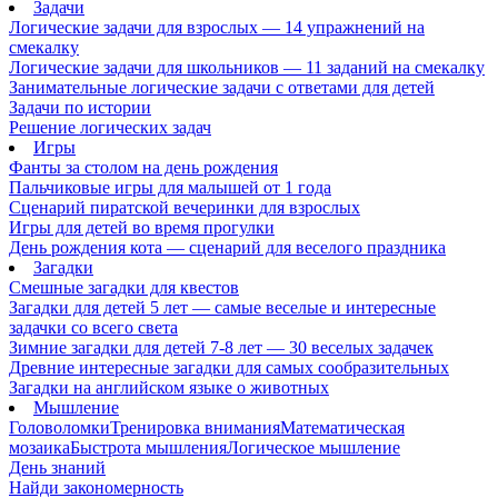
Задачи
Логические задачи для взрослых — 14 упражнений на
смекалку
Логические задачи для школьников — 11 заданий на смекалку
Занимательные логические задачи с ответами для детей
Задачи по истории
Решение логических задач
Игры
Фанты за столом на день рождения
Пальчиковые игры для малышей от 1 года
Сценарий пиратской вечеринки для взрослых
Игры для детей во время прогулки
День рождения кота — сценарий для веселого праздника
Загадки
Смешные загадки для квестов
Загадки для детей 5 лет — самые веселые и интересные
задачки со всего света
Зимние загадки для детей 7-8 лет — 30 веселых задачек
Древние интересные загадки для самых сообразительных
Загадки на английском языке о животных
Мышление
Головоломки
Тренировка внимания
Математическая
мозаика
Быстрота мышления
Логическое мышление
День знаний
Найди закономерность