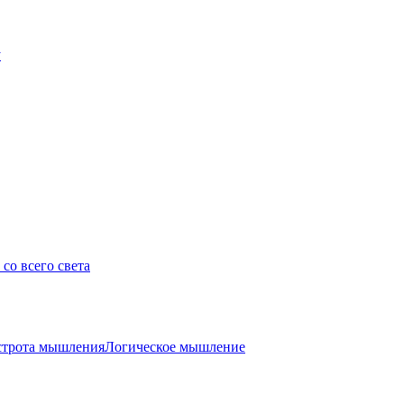
у
со всего света
трота мышления
Логическое мышление