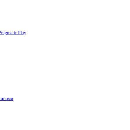
ragmatic Play
спинами