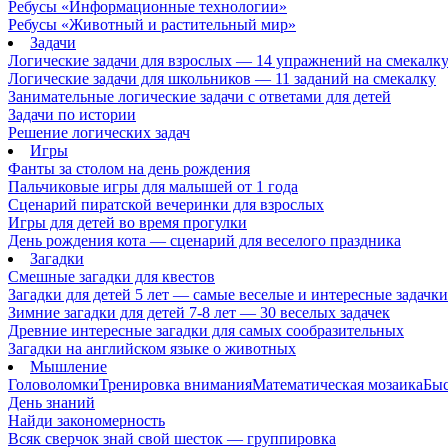
Ребусы «Информационные технологии»
Ребусы «Животный и растительный мир»
Задачи
Логические задачи для взрослых — 14 упражнений на смекалк
Логические задачи для школьников — 11 заданий на смекалку
Занимательные логические задачи с ответами для детей
Задачи по истории
Решение логических задач
Игры
Фанты за столом на день рождения
Пальчиковые игры для малышей от 1 года
Сценарий пиратской вечеринки для взрослых
Игры для детей во время прогулки
День рождения кота — сценарий для веселого праздника
Загадки
Смешные загадки для квестов
Загадки для детей 5 лет — самые веселые и интересные задачки 
Зимние загадки для детей 7-8 лет — 30 веселых задачек
Древние интересные загадки для самых сообразительных
Загадки на английском языке о животных
Мышление
Головоломки
Тренировка внимания
Математическая мозаика
Быс
День знаний
Найди закономерность
Всяк сверчок знай свой шесток — группировка