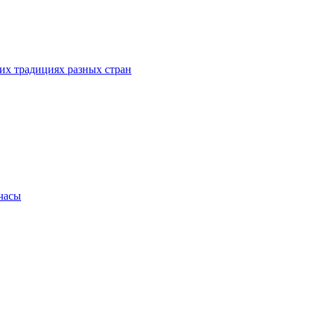
их традициях разных стран
.часы