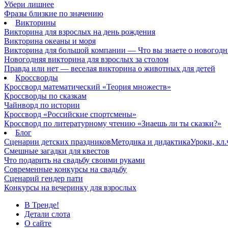
Убери лишнее
Фразы близкие по значению
Викторины
Викторина для взрослых на день рождения
Викторина океаны и моря
Викторина для большой компании — Что вы знаете о новогодн
Новогодняя викторина для взрослых за столом
Правда или нет — веселая викторина о животных для детей
Кроссворды
Кроссворд математический «Теория множеств»
Кроссворды по сказкам
Чайнворд по истории
Кроссворд «Российские спортсмены»
Кроссворд по литературному чтению «Знаешь ли ты сказки?»
Блог
Сценарии детских праздников
Методика и дидактика
Уроки, кл
Смешные загадки для квестов
Что подарить на свадьбу своими руками
Современные конкурсы на свадьбу
Сценарий гендер пати
Конкурсы на вечеринку для взрослых
В Тренде!
Детали слота
О сайте