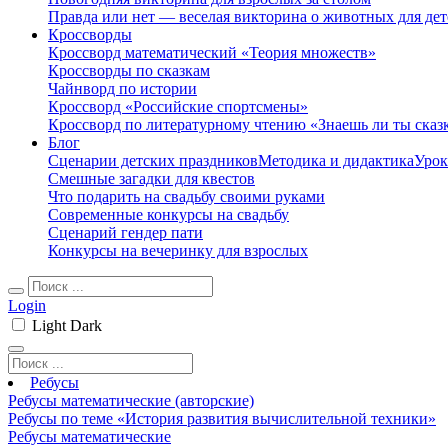
Правда или нет — веселая викторина о животных для дет
Кроссворды
Кроссворд математический «Теория множеств»
Кроссворды по сказкам
Чайнворд по истории
Кроссворд «Российские спортсмены»
Кроссворд по литературному чтению «Знаешь ли ты сказ
Блог
Сценарии детских праздников
Методика и дидактика
Урок
Смешные загадки для квестов
Что подарить на свадьбу своими руками
Современные конкурсы на свадьбу
Сценарий гендер пати
Конкурсы на вечеринку для взрослых
Login
Light
Dark
Ребусы
Ребусы математические (авторские)
Ребусы по теме «История развития вычислительной техники»
Ребусы математические