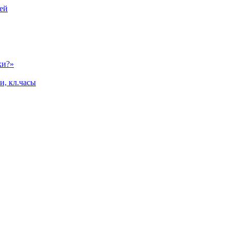
ей
ки?»
и, кл.часы