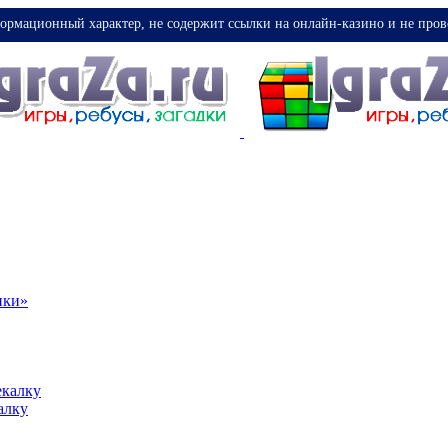
ормационный характер, не содержит ссылки на онлайн-казино и не пров
ики»
екалку
алку