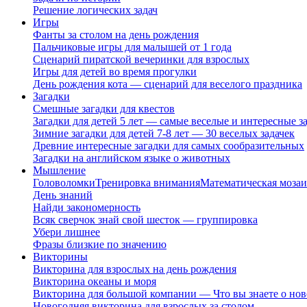
Решение логических задач
Игры
Фанты за столом на день рождения
Пальчиковые игры для малышей от 1 года
Сценарий пиратской вечеринки для взрослых
Игры для детей во время прогулки
День рождения кота — сценарий для веселого праздника
Загадки
Смешные загадки для квестов
Загадки для детей 5 лет — самые веселые и интересные за
Зимние загадки для детей 7-8 лет — 30 веселых задачек
Древние интересные загадки для самых сообразительных
Загадки на английском языке о животных
Мышление
Головоломки
Тренировка внимания
Математическая мозаи
День знаний
Найди закономерность
Всяк сверчок знай свой шесток — группировка
Убери лишнее
Фразы близкие по значению
Викторины
Викторина для взрослых на день рождения
Викторина океаны и моря
Викторина для большой компании — Что вы знаете о нов
Новогодняя викторина для взрослых за столом