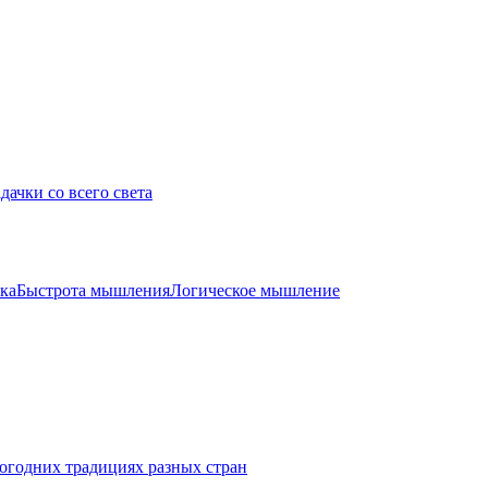
дачки со всего света
ка
Быстрота мышления
Логическое мышление
огодних традициях разных стран