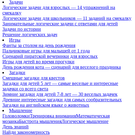
Задачи
Логические задачи для взрослых — 14 упражнений на
смекалку
Логические задачи для школьников — 11 заданий на смекалку
Занимательные логические задачи с ответами для детей
Задачи по истории
Решение логических задач
Игры
Фанты за столом на день рождения
Пальчиковые игры для малышей от 1 года
Сценарий пиратской вечеринки для взрослых
Игры для детей во время прогулки
День рождения кота — сценарий для веселого праздника
Загадки
Смешные загадки для квестов
Загадки для детей 5 лет — самые веселые и интересные
задачки со всего света
Зимние загадки для детей 7-8 лет — 30 веселых задачек
Древние интересные загадки для самых сообразительных
Загадки на английском языке о животных
Мышление
Головоломки
Тренировка внимания
Математическая
мозаика
Быстрота мышления
Логическое мышление
День знаний
Найди закономерность