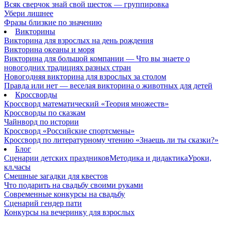
Всяк сверчок знай свой шесток — группировка
Убери лишнее
Фразы близкие по значению
Викторины
Викторина для взрослых на день рождения
Викторина океаны и моря
Викторина для большой компании — Что вы знаете о
новогодних традициях разных стран
Новогодняя викторина для взрослых за столом
Правда или нет — веселая викторина о животных для детей
Кроссворды
Кроссворд математический «Теория множеств»
Кроссворды по сказкам
Чайнворд по истории
Кроссворд «Российские спортсмены»
Кроссворд по литературному чтению «Знаешь ли ты сказки?»
Блог
Сценарии детских праздников
Методика и дидактика
Уроки,
кл.часы
Смешные загадки для квестов
Что подарить на свадьбу своими руками
Современные конкурсы на свадьбу
Сценарий гендер пати
Конкурсы на вечеринку для взрослых