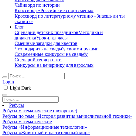
Чайнворд по истории
Кроссворд «Российские спортсмены»
Кроссворд по литературному чтению «Знаешь ли ты
сказки?»
Блог
Сценарии детских праздников
Методика и
дидактика
Уроки, кл.часы
Смешные загадки для квестов
Что подарить на свадьбу своими руками
Современные конкурсы на свадьбу
Сценарий гендер пати
Конкурсы на вечеринку для взрослых
Login
Light
Dark
Ребусы
Ребусы математические (авторские)
Ребусы по теме «История развития вычислительной техники»
Ребусы математические
Ребусы «Информационные технологии»
Ребусы «Животный и растительный мир»