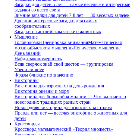
Загадки для детей 5 лет — самые веселые и интересные
задачки со всего света
Зимние загадки для детей 7-8 лет — 30 веселых задачек
Древние интересные загадки для самых
сообразительных
Загадки на английском языке о животных
Мышление
Головоломки
Тренировка внимания
Математическая
мозаика
Быстрота мышления
Логическое мышление
День знаний
Найди закономерность
Всяк сверчок знай свой шесток — группировка
Убери лишнее
Фразы близкие по значению
Викторины
Викторина для взрослых на день рождения
Викторина океаны и моря
Викторина для большой компании — Что вы знаете о
новогодних традициях разных стран
Новогодняя викторина для взрослых за столом
Правда или нет — веселая викторина о животных для
детей
Кроссворды
Кроссворд математический «Теория множеств»
Кроссворды по сказкам