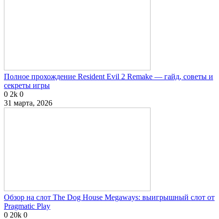
Полное прохождение Resident Evil 2 Remake — гайд, советы и
секреты игры
0
2k
0
31 марта, 2026
Обзор на слот The Dog House Megaways: выигрышный слот от
Pragmatic Play
0
20k
0