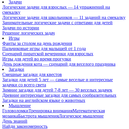
Задачи
Логические задачи для взрослых — 14 упражнений на
смекалку
Логические задачи для школьников — 11 заданий на смекалку
Занимательные логические задачи с ответами для детей
Задачи по истории
Решение логических задач
Игры
Фанты за столом на день рождения
Пальчиковые игры для малышей от 1 года
Сценарий пиратской вечеринки для взрослых
Игры для детей во время прогулки
День рождения кота — сценарий для веселого праздника
Загадки
Смешные загадки для квестов
Загадки для детей 5 лет — самые веселые и интересные
задачки со всего света
Зимние загадки для детей 7-8 лет — 30 веселых задачек
Древние интересные загадки для самых сообразительных
Загадки на английском языке о животных
Мышление
Головоломки
Тренировка внимания
Математическая
мозаика
Быстрота мышления
Логическое мышление
День знаний
Найди закономерность