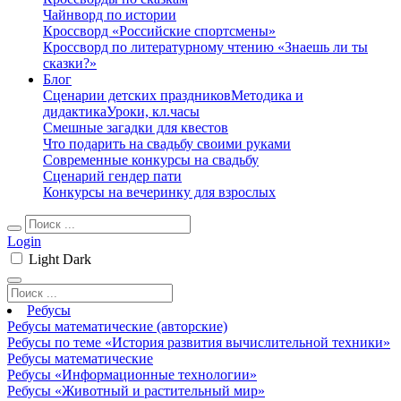
Чайнворд по истории
Кроссворд «Российские спортсмены»
Кроссворд по литературному чтению «Знаешь ли ты
сказки?»
Блог
Сценарии детских праздников
Методика и
дидактика
Уроки, кл.часы
Смешные загадки для квестов
Что подарить на свадьбу своими руками
Современные конкурсы на свадьбу
Сценарий гендер пати
Конкурсы на вечеринку для взрослых
Login
Light
Dark
Ребусы
Ребусы математические (авторские)
Ребусы по теме «История развития вычислительной техники»
Ребусы математические
Ребусы «Информационные технологии»
Ребусы «Животный и растительный мир»