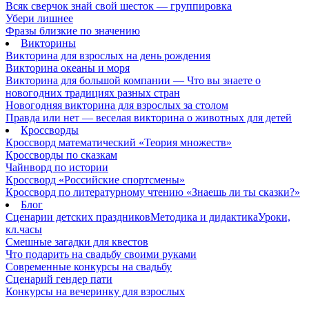
Всяк сверчок знай свой шесток — группировка
Убери лишнее
Фразы близкие по значению
Викторины
Викторина для взрослых на день рождения
Викторина океаны и моря
Викторина для большой компании — Что вы знаете о
новогодних традициях разных стран
Новогодняя викторина для взрослых за столом
Правда или нет — веселая викторина о животных для детей
Кроссворды
Кроссворд математический «Теория множеств»
Кроссворды по сказкам
Чайнворд по истории
Кроссворд «Российские спортсмены»
Кроссворд по литературному чтению «Знаешь ли ты сказки?»
Блог
Сценарии детских праздников
Методика и дидактика
Уроки,
кл.часы
Смешные загадки для квестов
Что подарить на свадьбу своими руками
Современные конкурсы на свадьбу
Сценарий гендер пати
Конкурсы на вечеринку для взрослых