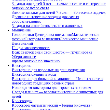
Загадки для детей 5 лет — самые веселые и интересные
задачки со всего света
Зимние загадки для детей 7-8 лет — 30 веселых задачек
Древние интересные загадки для самых
сообразительных
Загадки на английском языке о животных
Мышление
Головоломки
Тренировка внимания
Математическая
мозаика
Быстрота мышления
Логическое мышление
День знаний
Найди закономерность
Всяк сверчок знай свой шесток — группировка
Убери лишнее
Фразы близкие по значению
Викторины
Викторина для взрослых на день рождения
Викторина океаны и моря
Викторина для большой компании — Что вы знаете о
новогодних традициях разных стран
Новогодняя викторина для взрослых за столом
Правда или нет — веселая викторина о животных для
детей
Кроссворды
Кроссворд математический «Теория множеств»
Кроссворды по сказкам