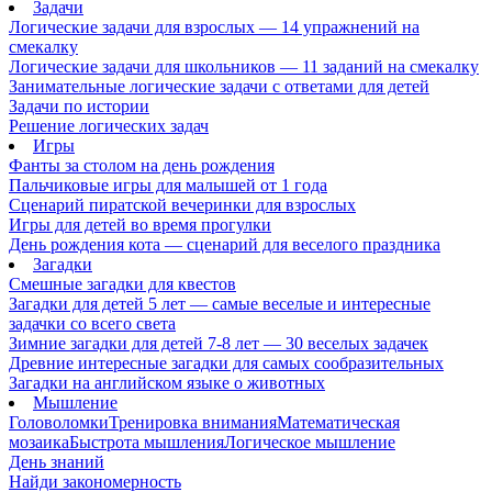
Задачи
Логические задачи для взрослых — 14 упражнений на
смекалку
Логические задачи для школьников — 11 заданий на смекалку
Занимательные логические задачи с ответами для детей
Задачи по истории
Решение логических задач
Игры
Фанты за столом на день рождения
Пальчиковые игры для малышей от 1 года
Сценарий пиратской вечеринки для взрослых
Игры для детей во время прогулки
День рождения кота — сценарий для веселого праздника
Загадки
Смешные загадки для квестов
Загадки для детей 5 лет — самые веселые и интересные
задачки со всего света
Зимние загадки для детей 7-8 лет — 30 веселых задачек
Древние интересные загадки для самых сообразительных
Загадки на английском языке о животных
Мышление
Головоломки
Тренировка внимания
Математическая
мозаика
Быстрота мышления
Логическое мышление
День знаний
Найди закономерность