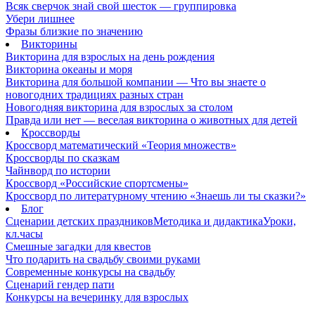
Всяк сверчок знай свой шесток — группировка
Убери лишнее
Фразы близкие по значению
Викторины
Викторина для взрослых на день рождения
Викторина океаны и моря
Викторина для большой компании — Что вы знаете о
новогодних традициях разных стран
Новогодняя викторина для взрослых за столом
Правда или нет — веселая викторина о животных для детей
Кроссворды
Кроссворд математический «Теория множеств»
Кроссворды по сказкам
Чайнворд по истории
Кроссворд «Российские спортсмены»
Кроссворд по литературному чтению «Знаешь ли ты сказки?»
Блог
Сценарии детских праздников
Методика и дидактика
Уроки,
кл.часы
Смешные загадки для квестов
Что подарить на свадьбу своими руками
Современные конкурсы на свадьбу
Сценарий гендер пати
Конкурсы на вечеринку для взрослых