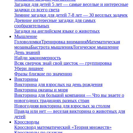
Загадки для детей 5 лет — самые веселые и интересные
задачки со всего света
Зимние загадки для детей 7-8 лет — 30 веселых задачек
Древние интересные загадки для самых
сообразительных
Загадки на английском языке о животных
Мышление
Головоломки
Тренировка внимания
Математическая
мозаика
Быстрота мышления
Логическое мышление
День знаний
Найди закономерность
Всяк сверчок знай свой шесток — группировка
Убери лишнее
Фразы близкие по значению
Викторины
Викторина для взрослых на день рождения
Викторина океаны и моря
Викторина для большой компании — Что вы знаете о
новогодних традициях разных стран
Новогодняя викторина для взрослых за столом
Правда или нет — веселая викторина о животных для
детей
Кроссворды
Кроссворд математический «Теория множеств»
Кроссворды по сказкам