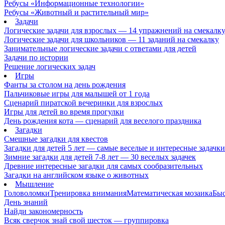
Ребусы «Информационные технологии»
Ребусы «Животный и растительный мир»
Задачи
Логические задачи для взрослых — 14 упражнений на смекалк
Логические задачи для школьников — 11 заданий на смекалку
Занимательные логические задачи с ответами для детей
Задачи по истории
Решение логических задач
Игры
Фанты за столом на день рождения
Пальчиковые игры для малышей от 1 года
Сценарий пиратской вечеринки для взрослых
Игры для детей во время прогулки
День рождения кота — сценарий для веселого праздника
Загадки
Смешные загадки для квестов
Загадки для детей 5 лет — самые веселые и интересные задачки 
Зимние загадки для детей 7-8 лет — 30 веселых задачек
Древние интересные загадки для самых сообразительных
Загадки на английском языке о животных
Мышление
Головоломки
Тренировка внимания
Математическая мозаика
Быс
День знаний
Найди закономерность
Всяк сверчок знай свой шесток — группировка