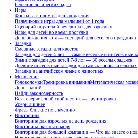
Решение логических задач
Игры
Фанты за столом на день рождения
Пальчиковые игры для малышей от 1 года
Сценарий пиратской вечеринки для взрослых
Игры для детей во время прогулки
День рождения кота — сценарий для веселого праздника
Загадки
Смешные загадки для квестов
Загадки для детей 5 лет — самые веселые и интересные за
Зимние загадки для детей 7-8 лет — 30 веселых задачек
Древние интересные загадки для самых сообразительных
Загадки на английском языке о животных
Мышление
Головоломки
Тренировка внимания
Математическая мозаи
День знаний
Найди закономерность
Всяк сверчок знай свой шесток — группировка
Убери лишнее
Фразы близкие по значению
Викторины
Викторина для взрослых на день рождения
Викторина океаны и моря
Викторина для большой компании — Что вы знаете о нов
Новогодняя викторина для взрослых за столом