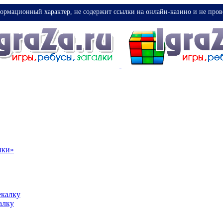
ормационный характер, не содержит ссылки на онлайн-казино и не пров
ики»
екалку
алку