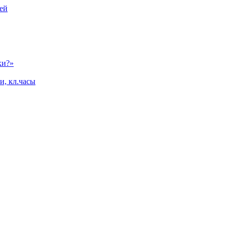
ей
ки?»
и, кл.часы