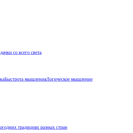
дачки со всего света
ка
Быстрота мышления
Логическое мышление
огодних традициях разных стран