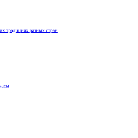
их традициях разных стран
.часы