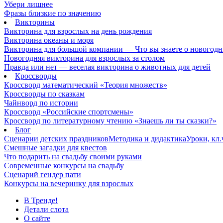
Убери лишнее
Фразы близкие по значению
Викторины
Викторина для взрослых на день рождения
Викторина океаны и моря
Викторина для большой компании — Что вы знаете о новогодн
Новогодняя викторина для взрослых за столом
Правда или нет — веселая викторина о животных для детей
Кроссворды
Кроссворд математический «Теория множеств»
Кроссворды по сказкам
Чайнворд по истории
Кроссворд «Российские спортсмены»
Кроссворд по литературному чтению «Знаешь ли ты сказки?»
Блог
Сценарии детских праздников
Методика и дидактика
Уроки, кл
Смешные загадки для квестов
Что подарить на свадьбу своими руками
Современные конкурсы на свадьбу
Сценарий гендер пати
Конкурсы на вечеринку для взрослых
В Тренде!
Детали слота
О сайте