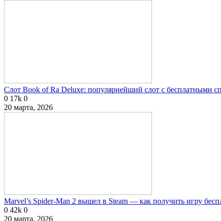
Слот Book of Ra Deluxe: популярнейший слот с бесплатными 
0
17k
0
20 марта, 2026
Marvel’s Spider-Man 2 вышел в Steam — как получить игру бесп
0
42k
0
20 марта, 2026