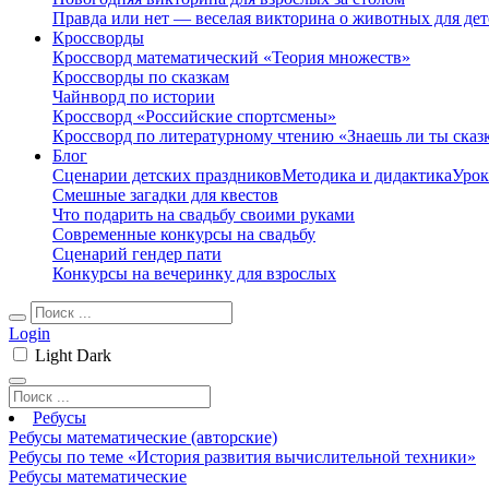
Правда или нет — веселая викторина о животных для дет
Кроссворды
Кроссворд математический «Теория множеств»
Кроссворды по сказкам
Чайнворд по истории
Кроссворд «Российские спортсмены»
Кроссворд по литературному чтению «Знаешь ли ты сказ
Блог
Сценарии детских праздников
Методика и дидактика
Урок
Смешные загадки для квестов
Что подарить на свадьбу своими руками
Современные конкурсы на свадьбу
Сценарий гендер пати
Конкурсы на вечеринку для взрослых
Login
Light
Dark
Ребусы
Ребусы математические (авторские)
Ребусы по теме «История развития вычислительной техники»
Ребусы математические