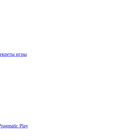
секреты игры
ragmatic Play