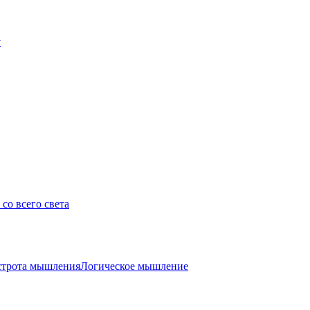
у
со всего света
трота мышления
Логическое мышление