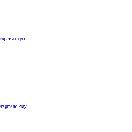
секреты игры
ragmatic Play