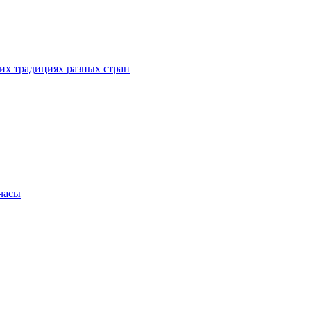
их традициях разных стран
.часы