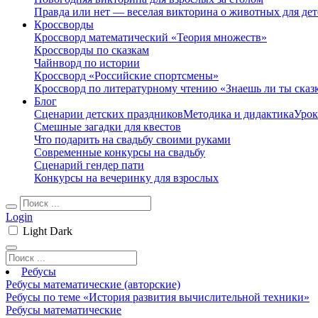
Правда или нет — веселая викторина о животных для дет
Кроссворды
Кроссворд математический «Теория множеств»
Кроссворды по сказкам
Чайнворд по истории
Кроссворд «Российские спортсмены»
Кроссворд по литературному чтению «Знаешь ли ты сказ
Блог
Сценарии детских праздников
Методика и дидактика
Урок
Смешные загадки для квестов
Что подарить на свадьбу своими руками
Современные конкурсы на свадьбу
Сценарий гендер пати
Конкурсы на вечеринку для взрослых
Login
Light
Dark
Ребусы
Ребусы математические (авторские)
Ребусы по теме «История развития вычислительной техники»
Ребусы математические