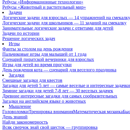
Ребусы «Информационные технологии»
Ребусы «Животный и растительный мир»
Задачи
Логические задачи для взрослых — 14 упражнений на смекалк
Логические задачи для школьников — 11 заданий на смекалку
Занимательные логические задачи с ответами для детей
Задачи по истории
Решение логических задач
Игры
Фанты за столом на день рождения
Пальчиковые игры для малышей от 1 года
Сценарий пиратской вечеринки для взрослых
Игры для детей во время прогулки
День рождения кота — сценарий для веселого праздника
Загадки
Смешные загадки для квестов
Загадки для детей 5 лет — самые веселые и интересные задачки 
Зимние загадки для детей 7-8 лет — 30 веселых задачек
Древние интересные загадки для самых сообразительных
Загадки на английском языке о животных
Мышление
Головоломки
Тренировка внимания
Математическая мозаика
Быс
День знаний
Найди закономерность
Всяк сверчок знай свой шесток — группировка