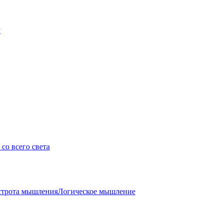
у
со всего света
трота мышления
Логическое мышление