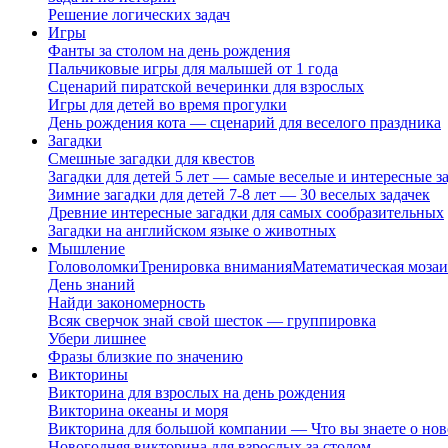
Решение логических задач
Игры
Фанты за столом на день рождения
Пальчиковые игры для малышей от 1 года
Сценарий пиратской вечеринки для взрослых
Игры для детей во время прогулки
День рождения кота — сценарий для веселого праздника
Загадки
Смешные загадки для квестов
Загадки для детей 5 лет — самые веселые и интересные за
Зимние загадки для детей 7-8 лет — 30 веселых задачек
Древние интересные загадки для самых сообразительных
Загадки на английском языке о животных
Мышление
Головоломки
Тренировка внимания
Математическая мозаи
День знаний
Найди закономерность
Всяк сверчок знай свой шесток — группировка
Убери лишнее
Фразы близкие по значению
Викторины
Викторина для взрослых на день рождения
Викторина океаны и моря
Викторина для большой компании — Что вы знаете о нов
Новогодняя викторина для взрослых за столом