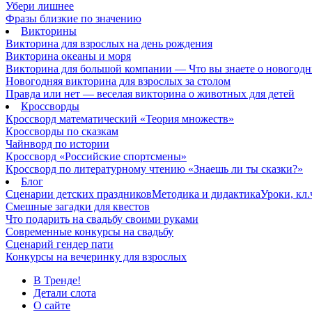
Убери лишнее
Фразы близкие по значению
Викторины
Викторина для взрослых на день рождения
Викторина океаны и моря
Викторина для большой компании — Что вы знаете о новогодн
Новогодняя викторина для взрослых за столом
Правда или нет — веселая викторина о животных для детей
Кроссворды
Кроссворд математический «Теория множеств»
Кроссворды по сказкам
Чайнворд по истории
Кроссворд «Российские спортсмены»
Кроссворд по литературному чтению «Знаешь ли ты сказки?»
Блог
Сценарии детских праздников
Методика и дидактика
Уроки, кл
Смешные загадки для квестов
Что подарить на свадьбу своими руками
Современные конкурсы на свадьбу
Сценарий гендер пати
Конкурсы на вечеринку для взрослых
В Тренде!
Детали слота
О сайте