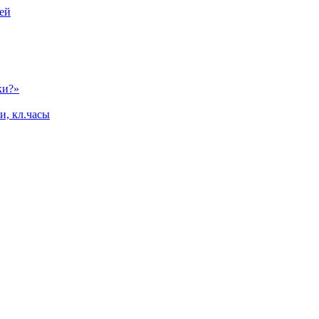
ей
ки?»
и, кл.часы