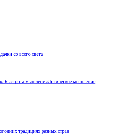
дачки со всего света
ка
Быстрота мышления
Логическое мышление
огодних традициях разных стран