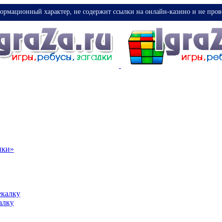
ормационный характер, не содержит ссылки на онлайн-казино и не пров
ики»
екалку
алку