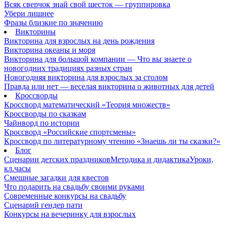
Всяк сверчок знай свой шесток — группировка
Убери лишнее
Фразы близкие по значению
Викторины
Викторина для взрослых на день рождения
Викторина океаны и моря
Викторина для большой компании — Что вы знаете о
новогодних традициях разных стран
Новогодняя викторина для взрослых за столом
Правда или нет — веселая викторина о животных для детей
Кроссворды
Кроссворд математический «Теория множеств»
Кроссворды по сказкам
Чайнворд по истории
Кроссворд «Российские спортсмены»
Кроссворд по литературному чтению «Знаешь ли ты сказки?»
Блог
Сценарии детских праздников
Методика и дидактика
Уроки,
кл.часы
Смешные загадки для квестов
Что подарить на свадьбу своими руками
Современные конкурсы на свадьбу
Сценарий гендер пати
Конкурсы на вечеринку для взрослых