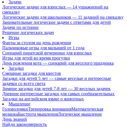
Задачи
Логические задачи для взрослых — 14 упражнений на
смекалку
Логические задачи для школьников — 11 заданий на смекалку
Занимательные логические задачи с ответами для детей
Задачи по истории
Решение логических задач
Игры
Фанты за столом на день рождения
Пальчиковые игры для малышей от 1 года
Сценарий пиратской вечеринки для взрослых
Игры для детей во время прогулки
День рождения кота — сценарий для веселого праздника
Загадки
Смешные загадки для квестов
Загадки для детей 5 лет — самые веселые и интересные
задачки со всего света
Зимние загадки для детей 7-8 лет — 30 веселых задачек
Древние интересные загадки для самых сообразительных
Загадки на английском языке о животных
Мышление
Головоломки
Тренировка внимания
Математическая
мозаика
Быстрота мышления
Логическое мышление
День знаний
Найди закономерность