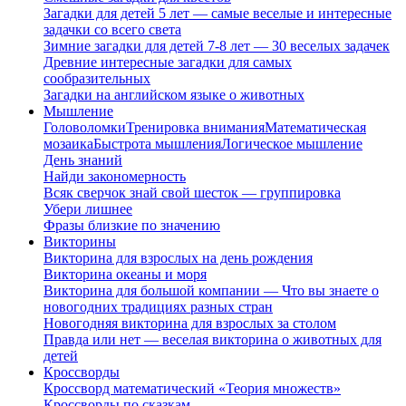
Загадки для детей 5 лет — самые веселые и интересные
задачки со всего света
Зимние загадки для детей 7-8 лет — 30 веселых задачек
Древние интересные загадки для самых
сообразительных
Загадки на английском языке о животных
Мышление
Головоломки
Тренировка внимания
Математическая
мозаика
Быстрота мышления
Логическое мышление
День знаний
Найди закономерность
Всяк сверчок знай свой шесток — группировка
Убери лишнее
Фразы близкие по значению
Викторины
Викторина для взрослых на день рождения
Викторина океаны и моря
Викторина для большой компании — Что вы знаете о
новогодних традициях разных стран
Новогодняя викторина для взрослых за столом
Правда или нет — веселая викторина о животных для
детей
Кроссворды
Кроссворд математический «Теория множеств»
Кроссворды по сказкам