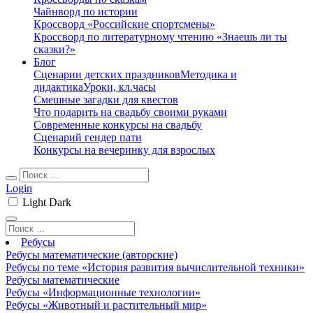
Чайнворд по истории
Кроссворд «Российские спортсмены»
Кроссворд по литературному чтению «Знаешь ли ты
сказки?»
Блог
Сценарии детских праздников
Методика и
дидактика
Уроки, кл.часы
Смешные загадки для квестов
Что подарить на свадьбу своими руками
Современные конкурсы на свадьбу
Сценарий гендер пати
Конкурсы на вечеринку для взрослых
Login
Light
Dark
Ребусы
Ребусы математические (авторские)
Ребусы по теме «История развития вычислительной техники»
Ребусы математические
Ребусы «Информационные технологии»
Ребусы «Животный и растительный мир»