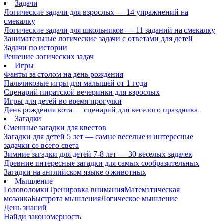
Задачи
Логические задачи для взрослых — 14 упражнений на
смекалку
Логические задачи для школьников — 11 заданий на смекалку
Занимательные логические задачи с ответами для детей
Задачи по истории
Решение логических задач
Игры
Фанты за столом на день рождения
Пальчиковые игры для малышей от 1 года
Сценарий пиратской вечеринки для взрослых
Игры для детей во время прогулки
День рождения кота — сценарий для веселого праздника
Загадки
Смешные загадки для квестов
Загадки для детей 5 лет — самые веселые и интересные
задачки со всего света
Зимние загадки для детей 7-8 лет — 30 веселых задачек
Древние интересные загадки для самых сообразительных
Загадки на английском языке о животных
Мышление
Головоломки
Тренировка внимания
Математическая
мозаика
Быстрота мышления
Логическое мышление
День знаний
Найди закономерность