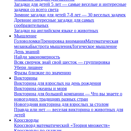
Загадки для детей 5 лет — самые веселые и интересные
задачки со всего света
Зимние загадки для детей 7-8 лет — 30 веселых задачек
Древние интересные загадки для самых
сообразительных
Загадки на английском языке о животных
Мышление
Головоломки
Тренировка внимания
Математическая
мозаика
Быстрота мышления
Логическое мышление
День знаний
Найди закономерность
Всяк сверчок знай свой шесток — группировка
Убери лишнее
Фразы близкие по значению
Викторины
Викторина для взрослых на день рождения
Викторина океаны и моря
Викторина для большой компании — Что вы знаете о
новогодних традициях разных стран
Новогодняя викторина для взрослых за столом
Правда или нет — веселая викторина о животных для
детей
Кроссворды
Кроссворд математический «Теория множеств»
Кроссворды по сказкам