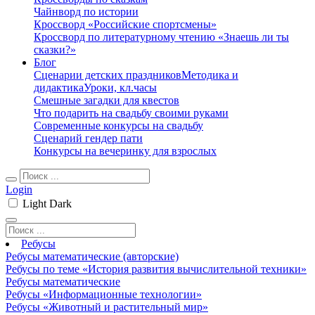
Чайнворд по истории
Кроссворд «Российские спортсмены»
Кроссворд по литературному чтению «Знаешь ли ты
сказки?»
Блог
Сценарии детских праздников
Методика и
дидактика
Уроки, кл.часы
Смешные загадки для квестов
Что подарить на свадьбу своими руками
Современные конкурсы на свадьбу
Сценарий гендер пати
Конкурсы на вечеринку для взрослых
Login
Light
Dark
Ребусы
Ребусы математические (авторские)
Ребусы по теме «История развития вычислительной техники»
Ребусы математические
Ребусы «Информационные технологии»
Ребусы «Животный и растительный мир»