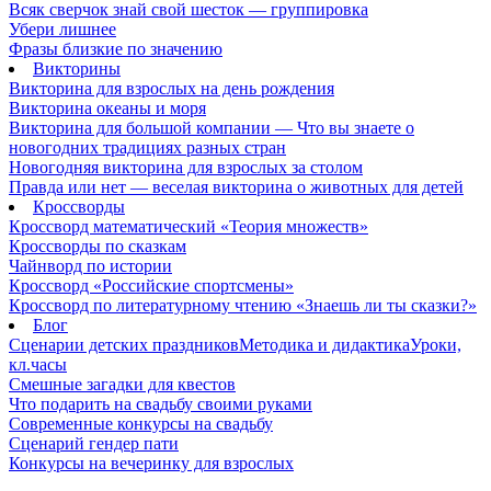
Всяк сверчок знай свой шесток — группировка
Убери лишнее
Фразы близкие по значению
Викторины
Викторина для взрослых на день рождения
Викторина океаны и моря
Викторина для большой компании — Что вы знаете о
новогодних традициях разных стран
Новогодняя викторина для взрослых за столом
Правда или нет — веселая викторина о животных для детей
Кроссворды
Кроссворд математический «Теория множеств»
Кроссворды по сказкам
Чайнворд по истории
Кроссворд «Российские спортсмены»
Кроссворд по литературному чтению «Знаешь ли ты сказки?»
Блог
Сценарии детских праздников
Методика и дидактика
Уроки,
кл.часы
Смешные загадки для квестов
Что подарить на свадьбу своими руками
Современные конкурсы на свадьбу
Сценарий гендер пати
Конкурсы на вечеринку для взрослых