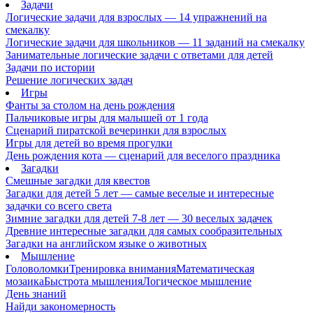
Задачи
Логические задачи для взрослых — 14 упражнений на
смекалку
Логические задачи для школьников — 11 заданий на смекалку
Занимательные логические задачи с ответами для детей
Задачи по истории
Решение логических задач
Игры
Фанты за столом на день рождения
Пальчиковые игры для малышей от 1 года
Сценарий пиратской вечеринки для взрослых
Игры для детей во время прогулки
День рождения кота — сценарий для веселого праздника
Загадки
Смешные загадки для квестов
Загадки для детей 5 лет — самые веселые и интересные
задачки со всего света
Зимние загадки для детей 7-8 лет — 30 веселых задачек
Древние интересные загадки для самых сообразительных
Загадки на английском языке о животных
Мышление
Головоломки
Тренировка внимания
Математическая
мозаика
Быстрота мышления
Логическое мышление
День знаний
Найди закономерность