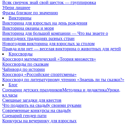
Всяк сверчок знай свой шесток — группировка
Убери лишнее
Фразы близкие по значению
Викторины
Викторина для взрослых на день рождения
Викторина океаны и моря
Викторина для большой компании — Что вы знаете о
новогодних традициях разных стран
Новогодняя викторина для взрослых за столом
Правда или нет — веселая викторина о животных для детей
Кроссворды
Кроссворд математический «Теория множеств»
Кроссворды по сказкам
Чайнворд по истории
Кроссворд «Российские спортсмены»
Кроссворд по литературному чтению «Знаешь ли ты сказки?»
Блог
Сценарии детских праздников
Методика и дидактика
Уроки,
кл.часы
Смешные загадки для квестов
Что подарить на свадьбу своими руками
Современные конкурсы на свадьбу
Сценарий гендер пати
Конкурсы на вечеринку для взрослых