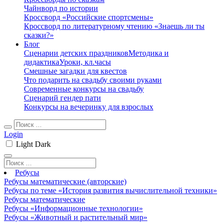
Чайнворд по истории
Кроссворд «Российские спортсмены»
Кроссворд по литературному чтению «Знаешь ли ты
сказки?»
Блог
Сценарии детских праздников
Методика и
дидактика
Уроки, кл.часы
Смешные загадки для квестов
Что подарить на свадьбу своими руками
Современные конкурсы на свадьбу
Сценарий гендер пати
Конкурсы на вечеринку для взрослых
Login
Light
Dark
Ребусы
Ребусы математические (авторские)
Ребусы по теме «История развития вычислительной техники»
Ребусы математические
Ребусы «Информационные технологии»
Ребусы «Животный и растительный мир»