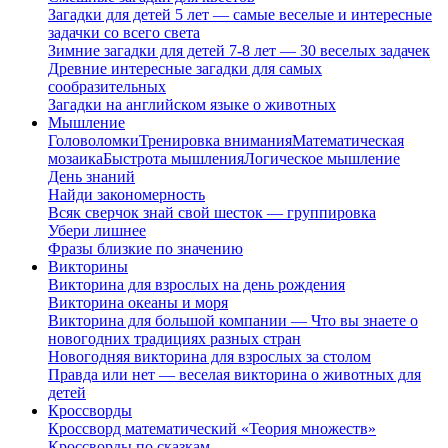
Загадки для детей 5 лет — самые веселые и интересные
задачки со всего света
Зимние загадки для детей 7-8 лет — 30 веселых задачек
Древние интересные загадки для самых
сообразительных
Загадки на английском языке о животных
Мышление
Головоломки
Тренировка внимания
Математическая
мозаика
Быстрота мышления
Логическое мышление
День знаний
Найди закономерность
Всяк сверчок знай свой шесток — группировка
Убери лишнее
Фразы близкие по значению
Викторины
Викторина для взрослых на день рождения
Викторина океаны и моря
Викторина для большой компании — Что вы знаете о
новогодних традициях разных стран
Новогодняя викторина для взрослых за столом
Правда или нет — веселая викторина о животных для
детей
Кроссворды
Кроссворд математический «Теория множеств»
Кроссворды по сказкам