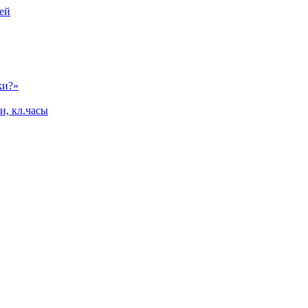
ей
ки?»
и, кл.часы