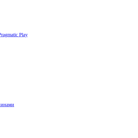
ragmatic Play
спинами