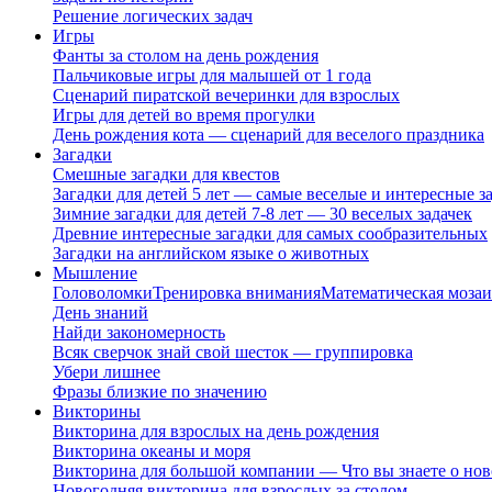
Решение логических задач
Игры
Фанты за столом на день рождения
Пальчиковые игры для малышей от 1 года
Сценарий пиратской вечеринки для взрослых
Игры для детей во время прогулки
День рождения кота — сценарий для веселого праздника
Загадки
Смешные загадки для квестов
Загадки для детей 5 лет — самые веселые и интересные за
Зимние загадки для детей 7-8 лет — 30 веселых задачек
Древние интересные загадки для самых сообразительных
Загадки на английском языке о животных
Мышление
Головоломки
Тренировка внимания
Математическая мозаи
День знаний
Найди закономерность
Всяк сверчок знай свой шесток — группировка
Убери лишнее
Фразы близкие по значению
Викторины
Викторина для взрослых на день рождения
Викторина океаны и моря
Викторина для большой компании — Что вы знаете о нов
Новогодняя викторина для взрослых за столом