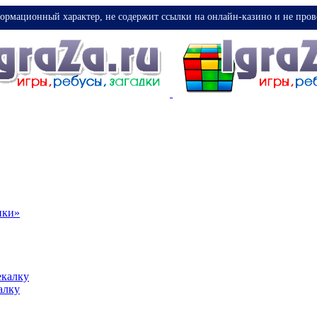
ормационный характер, не содержит ссылки на онлайн-казино и не пров
ики»
екалку
алку