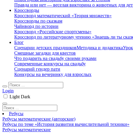
Правда или нет — веселая викторина о животных для дет
Кроссворды
Кроссворд математический «Теория множеств»
Кроссворды по сказкам
Чайнворд по истории
Кроссворд «Российские спортсмены»
Кроссворд по литературному чтению «Знаешь ли ты сказ
Блог
Сценарии детских праздников
Методика и дидактика
Урок
Смешные загадки для квестов
Что подарить на свадьбу своими руками
Современные конкурсы на свадьбу
Сценарий гендер пати
Конкурсы на вечеринку для взрослых
Login
Light
Dark
Ребусы
Ребусы математические (авторские)
Ребусы по теме «История развития вычислительной техники»
Ребусы математические