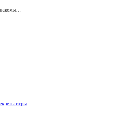
 знакомы…
секреты игры