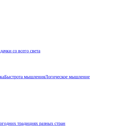
дачки со всего света
ка
Быстрота мышления
Логическое мышление
огодних традициях разных стран