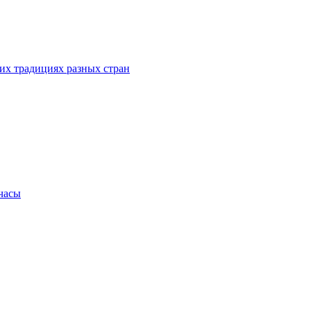
их традициях разных стран
.часы