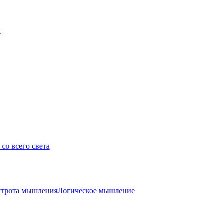
у
со всего света
трота мышления
Логическое мышление