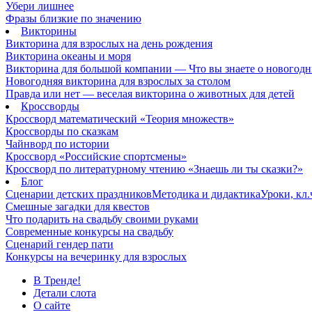
Убери лишнее
Фразы близкие по значению
Викторины
Викторина для взрослых на день рождения
Викторина океаны и моря
Викторина для большой компании — Что вы знаете о новогодн
Новогодняя викторина для взрослых за столом
Правда или нет — веселая викторина о животных для детей
Кроссворды
Кроссворд математический «Теория множеств»
Кроссворды по сказкам
Чайнворд по истории
Кроссворд «Российские спортсмены»
Кроссворд по литературному чтению «Знаешь ли ты сказки?»
Блог
Сценарии детских праздников
Методика и дидактика
Уроки, кл
Смешные загадки для квестов
Что подарить на свадьбу своими руками
Современные конкурсы на свадьбу
Сценарий гендер пати
Конкурсы на вечеринку для взрослых
В Тренде!
Детали слота
О сайте