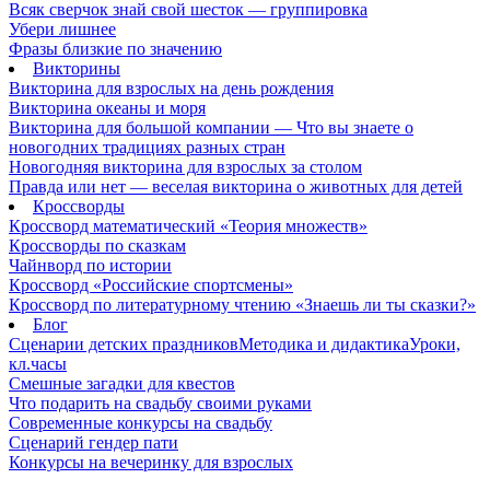
Всяк сверчок знай свой шесток — группировка
Убери лишнее
Фразы близкие по значению
Викторины
Викторина для взрослых на день рождения
Викторина океаны и моря
Викторина для большой компании — Что вы знаете о
новогодних традициях разных стран
Новогодняя викторина для взрослых за столом
Правда или нет — веселая викторина о животных для детей
Кроссворды
Кроссворд математический «Теория множеств»
Кроссворды по сказкам
Чайнворд по истории
Кроссворд «Российские спортсмены»
Кроссворд по литературному чтению «Знаешь ли ты сказки?»
Блог
Сценарии детских праздников
Методика и дидактика
Уроки,
кл.часы
Смешные загадки для квестов
Что подарить на свадьбу своими руками
Современные конкурсы на свадьбу
Сценарий гендер пати
Конкурсы на вечеринку для взрослых