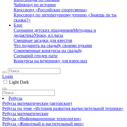
Чайнворд по истории
Кроссворд «Российские спортсмены»
Кроссворд по литературному чтению «Знаешь ли ты
сказки?»
Блог
Сценарии детских праздников
Методика и
дидактика
Уроки, кл.часы
Смешные загадки для квестов
Что подарить на свадьбу своими руками
Современные конкурсы на свадьбу
Сценарий гендер пати
Конкурсы на вечеринку для взрослых
Login
Light
Dark
Ребусы
Ребусы математические (авторские)
Ребусы по теме «История развития вычислительной техники»
Ребусы математические
Ребусы «Информационные технологии»
Ребусы «Животный и растительный мир»