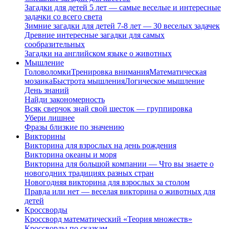
Загадки для детей 5 лет — самые веселые и интересные
задачки со всего света
Зимние загадки для детей 7-8 лет — 30 веселых задачек
Древние интересные загадки для самых
сообразительных
Загадки на английском языке о животных
Мышление
Головоломки
Тренировка внимания
Математическая
мозаика
Быстрота мышления
Логическое мышление
День знаний
Найди закономерность
Всяк сверчок знай свой шесток — группировка
Убери лишнее
Фразы близкие по значению
Викторины
Викторина для взрослых на день рождения
Викторина океаны и моря
Викторина для большой компании — Что вы знаете о
новогодних традициях разных стран
Новогодняя викторина для взрослых за столом
Правда или нет — веселая викторина о животных для
детей
Кроссворды
Кроссворд математический «Теория множеств»
Кроссворды по сказкам