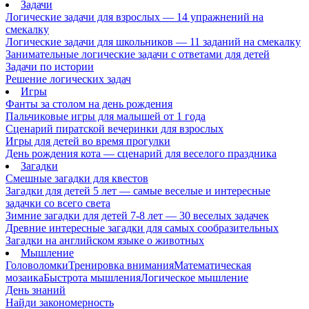
Задачи
Логические задачи для взрослых — 14 упражнений на
смекалку
Логические задачи для школьников — 11 заданий на смекалку
Занимательные логические задачи с ответами для детей
Задачи по истории
Решение логических задач
Игры
Фанты за столом на день рождения
Пальчиковые игры для малышей от 1 года
Сценарий пиратской вечеринки для взрослых
Игры для детей во время прогулки
День рождения кота — сценарий для веселого праздника
Загадки
Смешные загадки для квестов
Загадки для детей 5 лет — самые веселые и интересные
задачки со всего света
Зимние загадки для детей 7-8 лет — 30 веселых задачек
Древние интересные загадки для самых сообразительных
Загадки на английском языке о животных
Мышление
Головоломки
Тренировка внимания
Математическая
мозаика
Быстрота мышления
Логическое мышление
День знаний
Найди закономерность