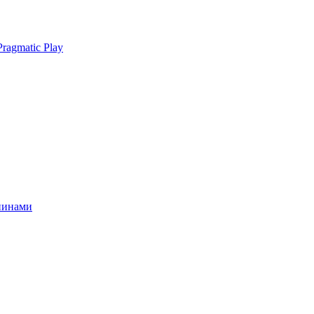
ragmatic Play
спинами