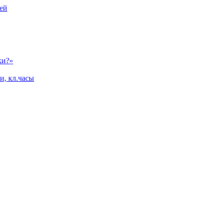
ей
ки?»
и, кл.часы