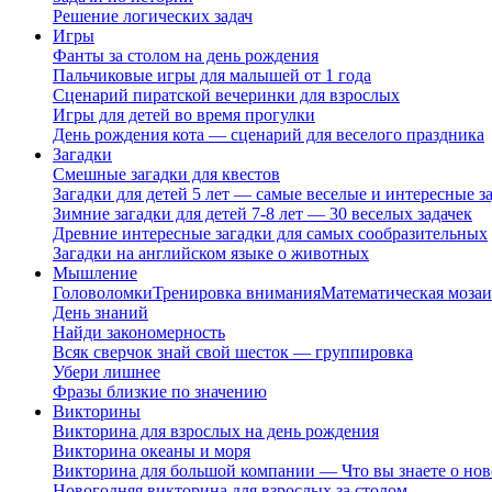
Решение логических задач
Игры
Фанты за столом на день рождения
Пальчиковые игры для малышей от 1 года
Сценарий пиратской вечеринки для взрослых
Игры для детей во время прогулки
День рождения кота — сценарий для веселого праздника
Загадки
Смешные загадки для квестов
Загадки для детей 5 лет — самые веселые и интересные за
Зимние загадки для детей 7-8 лет — 30 веселых задачек
Древние интересные загадки для самых сообразительных
Загадки на английском языке о животных
Мышление
Головоломки
Тренировка внимания
Математическая мозаи
День знаний
Найди закономерность
Всяк сверчок знай свой шесток — группировка
Убери лишнее
Фразы близкие по значению
Викторины
Викторина для взрослых на день рождения
Викторина океаны и моря
Викторина для большой компании — Что вы знаете о нов
Новогодняя викторина для взрослых за столом