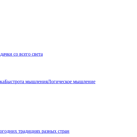
дачки со всего света
ка
Быстрота мышления
Логическое мышление
огодних традициях разных стран