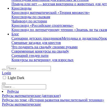
Правда или нет — веселая викторина о животных для дет
Кроссворды
Кроссворд математический «Теория множеств»
Кроссворды по сказкам
Чайнворд по истории
Кроссворд «Российские спортсмены»
Кроссворд по литературному чтению «Знаешь ли ты сказ
Блог
Сценарии детских праздников
Методика и дидактика
Урок
Смешные загадки для квестов
Что подарить на свадьбу своими руками
Современные конкурсы на свадьбу
Сценарий гендер пати
Конкурсы на вечеринку для взрослых
Login
Light
Dark
Ребусы
Ребусы математические (авторские)
Ребусы по теме «История развития вычислительной техники»
Ребусы математические