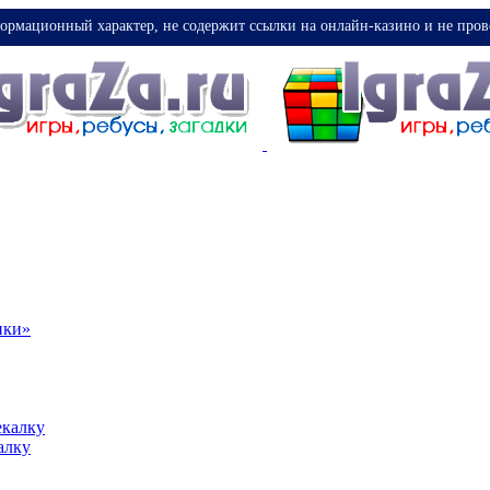
ормационный характер, не содержит ссылки на онлайн-казино и не пров
ики»
екалку
алку