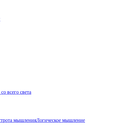
у
со всего света
трота мышления
Логическое мышление