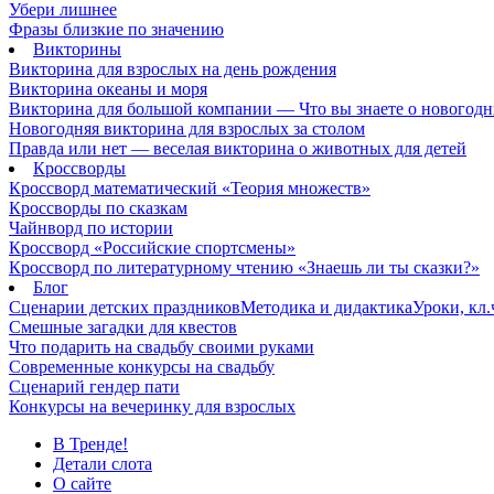
Убери лишнее
Фразы близкие по значению
Викторины
Викторина для взрослых на день рождения
Викторина океаны и моря
Викторина для большой компании — Что вы знаете о новогодн
Новогодняя викторина для взрослых за столом
Правда или нет — веселая викторина о животных для детей
Кроссворды
Кроссворд математический «Теория множеств»
Кроссворды по сказкам
Чайнворд по истории
Кроссворд «Российские спортсмены»
Кроссворд по литературному чтению «Знаешь ли ты сказки?»
Блог
Сценарии детских праздников
Методика и дидактика
Уроки, кл
Смешные загадки для квестов
Что подарить на свадьбу своими руками
Современные конкурсы на свадьбу
Сценарий гендер пати
Конкурсы на вечеринку для взрослых
В Тренде!
Детали слота
О сайте