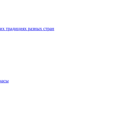
их традициях разных стран
.часы