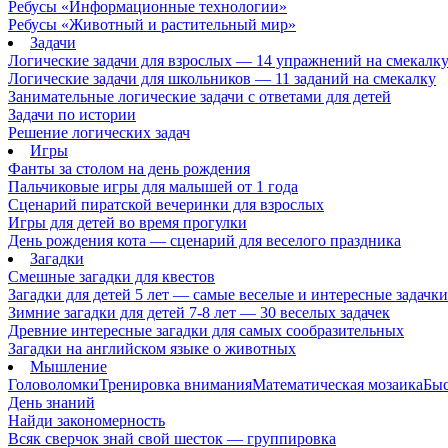
Ребусы «Информационные технологии»
Ребусы «Животный и растительный мир»
Задачи
Логические задачи для взрослых — 14 упражнений на смекалк
Логические задачи для школьников — 11 заданий на смекалку
Занимательные логические задачи с ответами для детей
Задачи по истории
Решение логических задач
Игры
Фанты за столом на день рождения
Пальчиковые игры для малышей от 1 года
Сценарий пиратской вечеринки для взрослых
Игры для детей во время прогулки
День рождения кота — сценарий для веселого праздника
Загадки
Смешные загадки для квестов
Загадки для детей 5 лет — самые веселые и интересные задачки 
Зимние загадки для детей 7-8 лет — 30 веселых задачек
Древние интересные загадки для самых сообразительных
Загадки на английском языке о животных
Мышление
Головоломки
Тренировка внимания
Математическая мозаика
Быс
День знаний
Найди закономерность
Всяк сверчок знай свой шесток — группировка