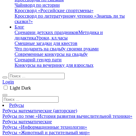
Чайнворд по истории
Кроссворд «Российские спортсмены»
Кроссворд по литературному чтению «Знаешь ли ты
сказки?»
Блог
Сценарии детских праздников
Методика и
дидактика
Уроки, кл.часы
Смешные загадки для квестов
Что подарить на свадьбу своими руками
Современные конкурсы на свадьбу
Сценарий гендер пати
Конкурсы на вечеринку для взрослых
Login
Light
Dark
Ребусы
Ребусы математические (авторские)
Ребусы по теме «История развития вычислительной техники»
Ребусы математические
Ребусы «Информационные технологии»
Ребусы «Животный и растительный мир»