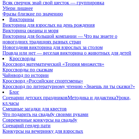
Всяк сверчок знай свой шесток — группировка
Убери лишнее
Фразы близкие по значению
Викторины
Викторина для взрослых на день рождения
Викторина океаны и моря
Викторина для большой компании — Что вы знаете о
новогодних традициях разных стран
Новогодняя викторина для взрослых за столом
Правда или нет — веселая викторина о животных для детей
Кроссворды
Кроссворд математический «Теория множеств»
Кроссворды по сказкам
Чайнворд по истории
Кроссворд «Российские спортсмены»
Кроссворд по литературному чтению «Знаешь ли ты сказки?»
Блог
Сценарии детских праздников
Методика и дидактика
Уроки,
кл.часы
Смешные загадки для квестов
Что подарить на свадьбу своими руками
Современные конкурсы на свадьбу
Сценарий гендер пати
Конкурсы на вечеринку для взрослых