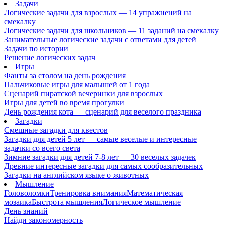
Задачи
Логические задачи для взрослых — 14 упражнений на
смекалку
Логические задачи для школьников — 11 заданий на смекалку
Занимательные логические задачи с ответами для детей
Задачи по истории
Решение логических задач
Игры
Фанты за столом на день рождения
Пальчиковые игры для малышей от 1 года
Сценарий пиратской вечеринки для взрослых
Игры для детей во время прогулки
День рождения кота — сценарий для веселого праздника
Загадки
Смешные загадки для квестов
Загадки для детей 5 лет — самые веселые и интересные
задачки со всего света
Зимние загадки для детей 7-8 лет — 30 веселых задачек
Древние интересные загадки для самых сообразительных
Загадки на английском языке о животных
Мышление
Головоломки
Тренировка внимания
Математическая
мозаика
Быстрота мышления
Логическое мышление
День знаний
Найди закономерность