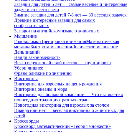
Загадки для детей 5 лет — самые веселые и интересные
задачки со всего света
Зимние загадки для детей 7-8 лет — 30 веселых задачек
Древние интересные загадки для самых
сообразительных
Загадки на английском языке о животных
Мышление
Головоломки
Тренировка внимания
Математическая
мозаика
Быстрота мышления
Логическое мышление
День знаний
Найди закономерность
Всяк сверчок знай свой шесток — группировка
Убери лишнее
Фразы близкие по значению
Викторины
Викторина для взрослых на день рождения
Викторина океаны и моря
Викторина для большой компании — Что вы знаете о
новогодних традициях разных стран
Новогодняя викторина для взрослых за столом
Правда или нет — веселая викторина о животных для
детей
Кроссворды
Кроссворд математический «Теория множеств»
Кроссворды по сказкам