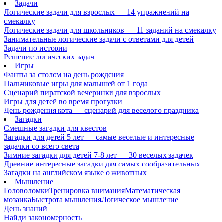
Задачи
Логические задачи для взрослых — 14 упражнений на
смекалку
Логические задачи для школьников — 11 заданий на смекалку
Занимательные логические задачи с ответами для детей
Задачи по истории
Решение логических задач
Игры
Фанты за столом на день рождения
Пальчиковые игры для малышей от 1 года
Сценарий пиратской вечеринки для взрослых
Игры для детей во время прогулки
День рождения кота — сценарий для веселого праздника
Загадки
Смешные загадки для квестов
Загадки для детей 5 лет — самые веселые и интересные
задачки со всего света
Зимние загадки для детей 7-8 лет — 30 веселых задачек
Древние интересные загадки для самых сообразительных
Загадки на английском языке о животных
Мышление
Головоломки
Тренировка внимания
Математическая
мозаика
Быстрота мышления
Логическое мышление
День знаний
Найди закономерность