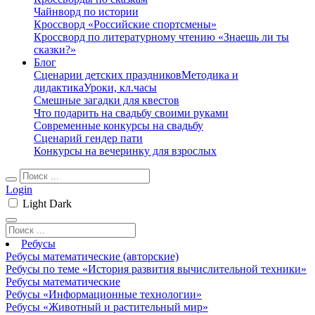
Чайнворд по истории
Кроссворд «Российские спортсмены»
Кроссворд по литературному чтению «Знаешь ли ты
сказки?»
Блог
Сценарии детских праздников
Методика и
дидактика
Уроки, кл.часы
Смешные загадки для квестов
Что подарить на свадьбу своими руками
Современные конкурсы на свадьбу
Сценарий гендер пати
Конкурсы на вечеринку для взрослых
Login
Light
Dark
Ребусы
Ребусы математические (авторские)
Ребусы по теме «История развития вычислительной техники»
Ребусы математические
Ребусы «Информационные технологии»
Ребусы «Животный и растительный мир»