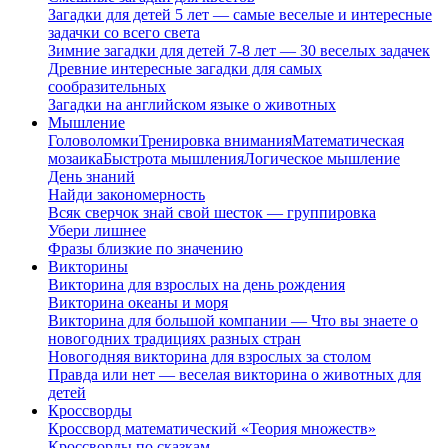
Загадки для детей 5 лет — самые веселые и интересные
задачки со всего света
Зимние загадки для детей 7-8 лет — 30 веселых задачек
Древние интересные загадки для самых
сообразительных
Загадки на английском языке о животных
Мышление
Головоломки
Тренировка внимания
Математическая
мозаика
Быстрота мышления
Логическое мышление
День знаний
Найди закономерность
Всяк сверчок знай свой шесток — группировка
Убери лишнее
Фразы близкие по значению
Викторины
Викторина для взрослых на день рождения
Викторина океаны и моря
Викторина для большой компании — Что вы знаете о
новогодних традициях разных стран
Новогодняя викторина для взрослых за столом
Правда или нет — веселая викторина о животных для
детей
Кроссворды
Кроссворд математический «Теория множеств»
Кроссворды по сказкам