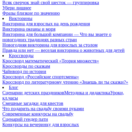
Всяк сверчок знай свой шесток — группировка
Убери лишнее
Фразы близкие по значению
Викторины
Викторина для взрослых на день рождения
Викторина океаны и моря
Викторина для большой компании — Что вы знаете о
новогодних традициях разных стран
Новогодняя викторина для взрослых за столом
Правда или нет — веселая викторина о животных для детей
Кроссворды
Кроссворд математический «Теория множеств»
Кроссворды по сказкам
Чайнворд по истории
Кроссворд «Российские спортсмены»
Кроссворд по литературному чтению «Знаешь ли ты сказки?»
Блог
Сценарии детских праздников
Методика и дидактика
Уроки,
кл.часы
Смешные загадки для квестов
Что подарить на свадьбу своими руками
Современные конкурсы на свадьбу
Сценарий гендер пати
Конкурсы на вечеринку для взрослых