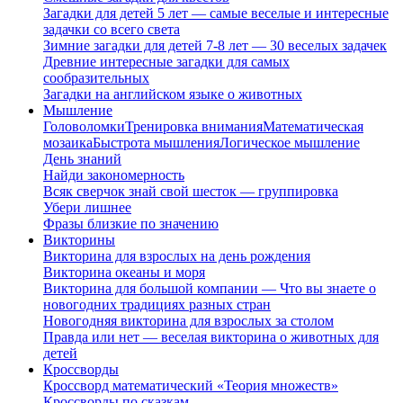
Загадки для детей 5 лет — самые веселые и интересные
задачки со всего света
Зимние загадки для детей 7-8 лет — 30 веселых задачек
Древние интересные загадки для самых
сообразительных
Загадки на английском языке о животных
Мышление
Головоломки
Тренировка внимания
Математическая
мозаика
Быстрота мышления
Логическое мышление
День знаний
Найди закономерность
Всяк сверчок знай свой шесток — группировка
Убери лишнее
Фразы близкие по значению
Викторины
Викторина для взрослых на день рождения
Викторина океаны и моря
Викторина для большой компании — Что вы знаете о
новогодних традициях разных стран
Новогодняя викторина для взрослых за столом
Правда или нет — веселая викторина о животных для
детей
Кроссворды
Кроссворд математический «Теория множеств»
Кроссворды по сказкам