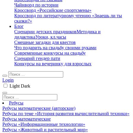
Чайнворд по истории
Кроссворд «Российские спортсмены»
Кроссворд по литературному чтению «Знаешь ли ты
сказки?»
Блог
Сценарии детских праздников
Методика и
дидактика
Уроки, кл.часы
Смешные загадки для квестов
Что подарить на свадьбу своими руками
Современные конкурсы на свадьбу
Сценарий гендер пати
Конкурсы на вечеринку для взрослых
Login
Light
Dark
Ребусы
Ребусы математические (авторские)
Ребусы по теме «История развития вычислительной техники»
Ребусы математические
Ребусы «Информационные технологии»
Ребусы «Животный и растительный мир»