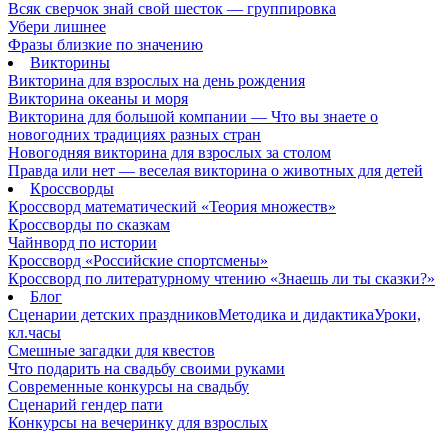
Всяк сверчок знай свой шесток — группировка
Убери лишнее
Фразы близкие по значению
Викторины
Викторина для взрослых на день рождения
Викторина океаны и моря
Викторина для большой компании — Что вы знаете о
новогодних традициях разных стран
Новогодняя викторина для взрослых за столом
Правда или нет — веселая викторина о животных для детей
Кроссворды
Кроссворд математический «Теория множеств»
Кроссворды по сказкам
Чайнворд по истории
Кроссворд «Российские спортсмены»
Кроссворд по литературному чтению «Знаешь ли ты сказки?»
Блог
Сценарии детских праздников
Методика и дидактика
Уроки,
кл.часы
Смешные загадки для квестов
Что подарить на свадьбу своими руками
Современные конкурсы на свадьбу
Сценарий гендер пати
Конкурсы на вечеринку для взрослых