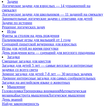
Задачи
Логические задачи для взрослых — 14 упражнений на
смекалку
Логические задачи для школьников — 11 заданий на смекалку
Занимательные логические задачи с ответами для детей
Задачи по истории
Решение логических задач
Игры
Фанты за столом на день рождения
Пальчиковые игры для малышей от 1 года
Сценарий пиратской вечеринки для взрослых
Игры для детей во время прогулки
День рождения кота — сценарий для веселого праздника
Загадки
Смешные загадки для квестов
Загадки для детей 5 лет — самые веселые и интересные
задачки со всего света
Зимние загадки для детей 7-8 лет — 30 веселых задачек
Древние интересные загадки для самых сообразительных
Загадки на английском языке о животных
Мышление
Головоломки
Тренировка внимания
Математическая
мозаика
Быстрота мышления
Логическое мышление
День знаний
Найди закономерность