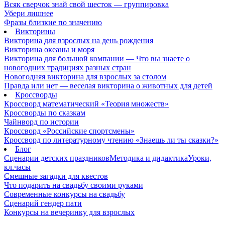
Всяк сверчок знай свой шесток — группировка
Убери лишнее
Фразы близкие по значению
Викторины
Викторина для взрослых на день рождения
Викторина океаны и моря
Викторина для большой компании — Что вы знаете о
новогодних традициях разных стран
Новогодняя викторина для взрослых за столом
Правда или нет — веселая викторина о животных для детей
Кроссворды
Кроссворд математический «Теория множеств»
Кроссворды по сказкам
Чайнворд по истории
Кроссворд «Российские спортсмены»
Кроссворд по литературному чтению «Знаешь ли ты сказки?»
Блог
Сценарии детских праздников
Методика и дидактика
Уроки,
кл.часы
Смешные загадки для квестов
Что подарить на свадьбу своими руками
Современные конкурсы на свадьбу
Сценарий гендер пати
Конкурсы на вечеринку для взрослых