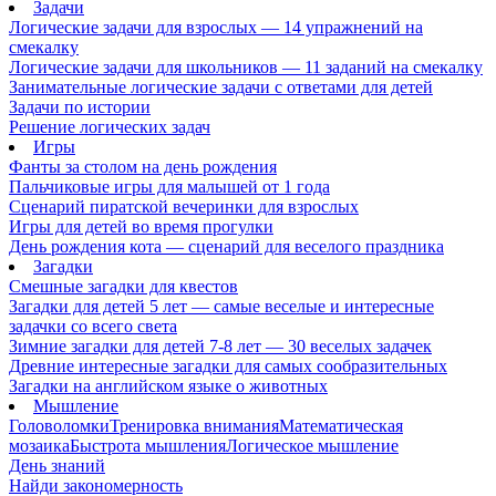
Задачи
Логические задачи для взрослых — 14 упражнений на
смекалку
Логические задачи для школьников — 11 заданий на смекалку
Занимательные логические задачи с ответами для детей
Задачи по истории
Решение логических задач
Игры
Фанты за столом на день рождения
Пальчиковые игры для малышей от 1 года
Сценарий пиратской вечеринки для взрослых
Игры для детей во время прогулки
День рождения кота — сценарий для веселого праздника
Загадки
Смешные загадки для квестов
Загадки для детей 5 лет — самые веселые и интересные
задачки со всего света
Зимние загадки для детей 7-8 лет — 30 веселых задачек
Древние интересные загадки для самых сообразительных
Загадки на английском языке о животных
Мышление
Головоломки
Тренировка внимания
Математическая
мозаика
Быстрота мышления
Логическое мышление
День знаний
Найди закономерность