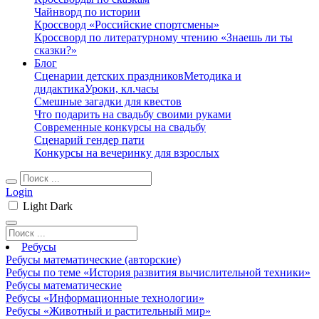
Чайнворд по истории
Кроссворд «Российские спортсмены»
Кроссворд по литературному чтению «Знаешь ли ты
сказки?»
Блог
Сценарии детских праздников
Методика и
дидактика
Уроки, кл.часы
Смешные загадки для квестов
Что подарить на свадьбу своими руками
Современные конкурсы на свадьбу
Сценарий гендер пати
Конкурсы на вечеринку для взрослых
Login
Light
Dark
Ребусы
Ребусы математические (авторские)
Ребусы по теме «История развития вычислительной техники»
Ребусы математические
Ребусы «Информационные технологии»
Ребусы «Животный и растительный мир»