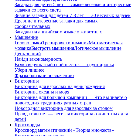
Загадки для детей 5 лет — самые веселые и интересные
задачки со всего света
Зимние загадки для детей 7-8 лет — 30 веселых задачек
Древние интересные загадки для самых
сообразительных
Загадки на английском языке о животных
Мышление
Головоломки
Тренировка внимания
Математическая
мозаика
Быстрота мышления
Логическое мышление
День знаний
Найди закономерность
Всяк сверчок знай свой шесток — группировка
Убери лишнее
Фразы близкие по значению
Викторины
Викторина для взрослых на день рождения
Викторина океаны и моря
Викторина для большой компании — Что вы знаете о
новогодних традициях разных стран
Новогодняя викторина для взрослых за столом
Правда или нет — веселая викторина о животных для
детей
Кроссворды
Кроссворд математический «Теория множеств»
Кроссворды по сказкам