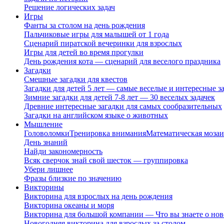
Решение логических задач
Игры
Фанты за столом на день рождения
Пальчиковые игры для малышей от 1 года
Сценарий пиратской вечеринки для взрослых
Игры для детей во время прогулки
День рождения кота — сценарий для веселого праздника
Загадки
Смешные загадки для квестов
Загадки для детей 5 лет — самые веселые и интересные за
Зимние загадки для детей 7-8 лет — 30 веселых задачек
Древние интересные загадки для самых сообразительных
Загадки на английском языке о животных
Мышление
Головоломки
Тренировка внимания
Математическая мозаи
День знаний
Найди закономерность
Всяк сверчок знай свой шесток — группировка
Убери лишнее
Фразы близкие по значению
Викторины
Викторина для взрослых на день рождения
Викторина океаны и моря
Викторина для большой компании — Что вы знаете о нов
Новогодняя викторина для взрослых за столом