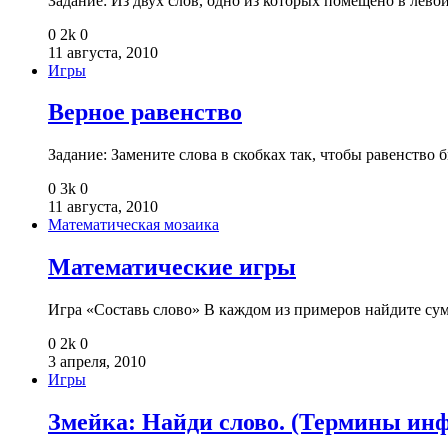
Задание: Из двух слов, одно из которых помещено в лев
0
2k
0
11 августа, 2010
Игры
Верное равенство
Задание: Замените слова в скобках так, чтобы равенств
0
3k
0
11 августа, 2010
Математическая мозаика
Математические игры
Игра «Составь слово» В каждом из примеров найдите су
0
2k
0
3 апреля, 2010
Игры
Змейка: Найди слово. (Термины ин