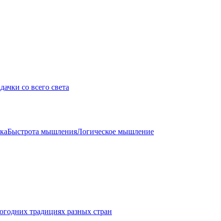
дачки со всего света
ка
Быстрота мышления
Логическое мышление
огодних традициях разных стран