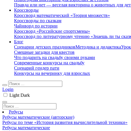
Правда или нет — веселая викторина о животных для дет
Кроссворды
Кроссворд математический «Теория множеств»
Кроссворды по сказкам
Чайнворд по истории
Кроссворд «Российские спортсмены»
Кроссворд по литературному чтению «Знаешь ли ты сказ
Блог
Сценарии детских праздников
Методика и дидактика
Урок
Смешные загадки для квестов
Что подарить на свадьбу своими руками
Современные конкурсы на свадьбу
Сценарий гендер пати
Конкурсы на вечеринку для взрослых
Login
Light
Dark
Ребусы
Ребусы математические (авторские)
Ребусы по теме «История развития вычислительной техники»
Ребусы математические