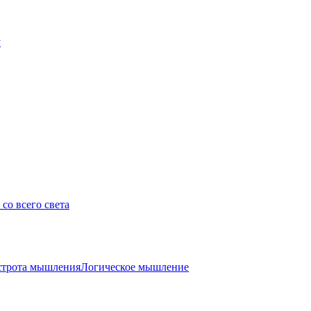
у
со всего света
трота мышления
Логическое мышление