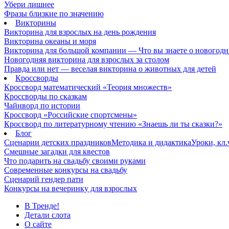
Убери лишнее
Фразы близкие по значению
Викторины
Викторина для взрослых на день рождения
Викторина океаны и моря
Викторина для большой компании — Что вы знаете о новогодн
Новогодняя викторина для взрослых за столом
Правда или нет — веселая викторина о животных для детей
Кроссворды
Кроссворд математический «Теория множеств»
Кроссворды по сказкам
Чайнворд по истории
Кроссворд «Российские спортсмены»
Кроссворд по литературному чтению «Знаешь ли ты сказки?»
Блог
Сценарии детских праздников
Методика и дидактика
Уроки, кл
Смешные загадки для квестов
Что подарить на свадьбу своими руками
Современные конкурсы на свадьбу
Сценарий гендер пати
Конкурсы на вечеринку для взрослых
В Тренде!
Детали слота
О сайте