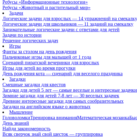
Ребусы «Информационные технологии»
Ребусы «Животный и растительный мир»
Задачи
Логические задачи для взрослых — 14 упражнений на смекалк
Логические задачи для школьников — 11 заданий на смекалку
Занимательные логические задачи с ответами для детей
Задачи по истории
Решение логических задач
Игры
Фанты за столом на день рождения
Пальчиковые игры для малышей от 1 года
Сценарий пиратской вечеринки для взрослых
Игры для детей во время прогулки
День рождения кота — сценарий для веселого праздника
Загадки
Смешные загадки для квестов
Загадки для детей 5 лет — самые веселые и интересные задачки 
Зимние загадки для детей 7-8 лет — 30 веселых задачек
Древние интересные загадки для самых сообразительных
Загадки на английском языке о животных
Мышление
Головоломки
Тренировка внимания
Математическая мозаика
Быс
День знаний
Найди закономерность
Всяк сверчок знай свой шесток — группировка