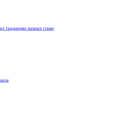
их традициях разных стран
.часы