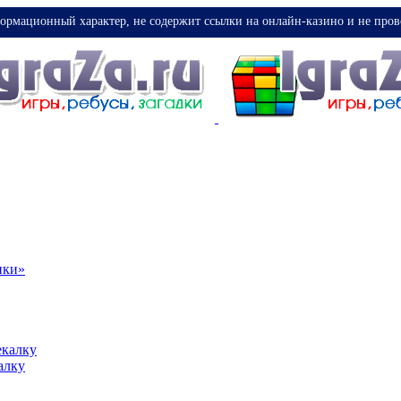
ормационный характер, не содержит ссылки на онлайн-казино и не пров
ики»
екалку
алку