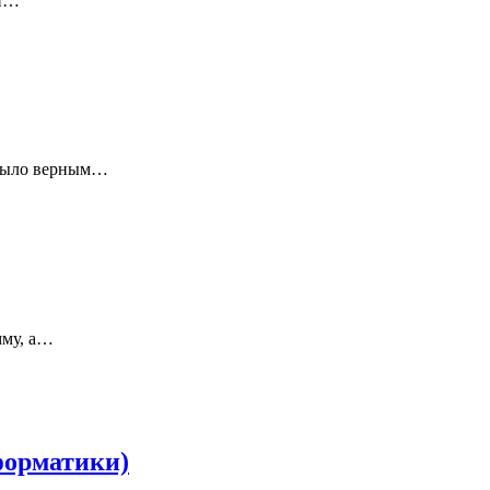
ой…
о было верным…
мму, а…
форматики)