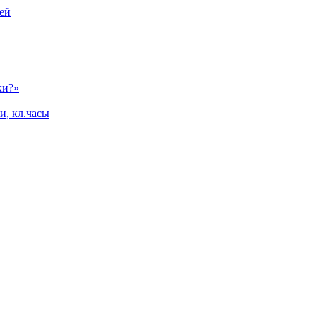
ей
ки?»
и, кл.часы