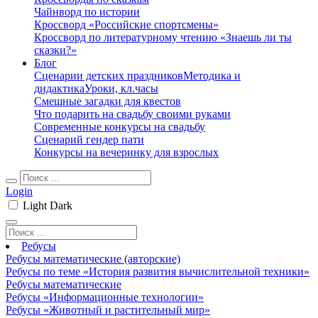
Чайнворд по истории
Кроссворд «Российские спортсмены»
Кроссворд по литературному чтению «Знаешь ли ты
сказки?»
Блог
Сценарии детских праздников
Методика и
дидактика
Уроки, кл.часы
Смешные загадки для квестов
Что подарить на свадьбу своими руками
Современные конкурсы на свадьбу
Сценарий гендер пати
Конкурсы на вечеринку для взрослых
Login
Light
Dark
Ребусы
Ребусы математические (авторские)
Ребусы по теме «История развития вычислительной техники»
Ребусы математические
Ребусы «Информационные технологии»
Ребусы «Животный и растительный мир»