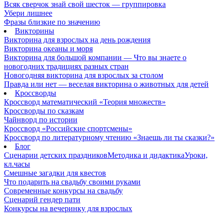
Всяк сверчок знай свой шесток — группировка
Убери лишнее
Фразы близкие по значению
Викторины
Викторина для взрослых на день рождения
Викторина океаны и моря
Викторина для большой компании — Что вы знаете о
новогодних традициях разных стран
Новогодняя викторина для взрослых за столом
Правда или нет — веселая викторина о животных для детей
Кроссворды
Кроссворд математический «Теория множеств»
Кроссворды по сказкам
Чайнворд по истории
Кроссворд «Российские спортсмены»
Кроссворд по литературному чтению «Знаешь ли ты сказки?»
Блог
Сценарии детских праздников
Методика и дидактика
Уроки,
кл.часы
Смешные загадки для квестов
Что подарить на свадьбу своими руками
Современные конкурсы на свадьбу
Сценарий гендер пати
Конкурсы на вечеринку для взрослых