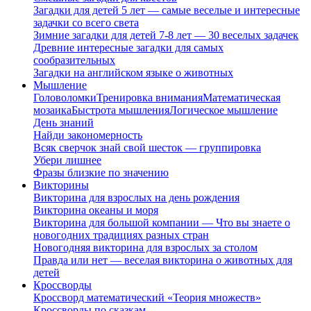
Загадки для детей 5 лет — самые веселые и интересные
задачки со всего света
Зимние загадки для детей 7-8 лет — 30 веселых задачек
Древние интересные загадки для самых
сообразительных
Загадки на английском языке о животных
Мышление
Головоломки
Тренировка внимания
Математическая
мозаика
Быстрота мышления
Логическое мышление
День знаний
Найди закономерность
Всяк сверчок знай свой шесток — группировка
Убери лишнее
Фразы близкие по значению
Викторины
Викторина для взрослых на день рождения
Викторина океаны и моря
Викторина для большой компании — Что вы знаете о
новогодних традициях разных стран
Новогодняя викторина для взрослых за столом
Правда или нет — веселая викторина о животных для
детей
Кроссворды
Кроссворд математический «Теория множеств»
Кроссворды по сказкам