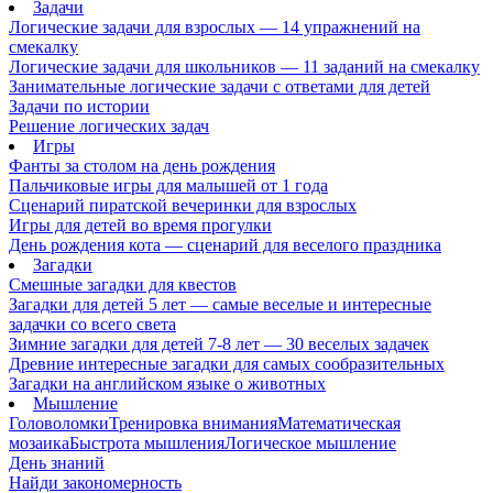
Задачи
Логические задачи для взрослых — 14 упражнений на
смекалку
Логические задачи для школьников — 11 заданий на смекалку
Занимательные логические задачи с ответами для детей
Задачи по истории
Решение логических задач
Игры
Фанты за столом на день рождения
Пальчиковые игры для малышей от 1 года
Сценарий пиратской вечеринки для взрослых
Игры для детей во время прогулки
День рождения кота — сценарий для веселого праздника
Загадки
Смешные загадки для квестов
Загадки для детей 5 лет — самые веселые и интересные
задачки со всего света
Зимние загадки для детей 7-8 лет — 30 веселых задачек
Древние интересные загадки для самых сообразительных
Загадки на английском языке о животных
Мышление
Головоломки
Тренировка внимания
Математическая
мозаика
Быстрота мышления
Логическое мышление
День знаний
Найди закономерность