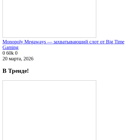
Monopoly Megaways — захватывающий слот от Big Time
Gaming
0
60k
0
20 марта, 2026
В Тренде!