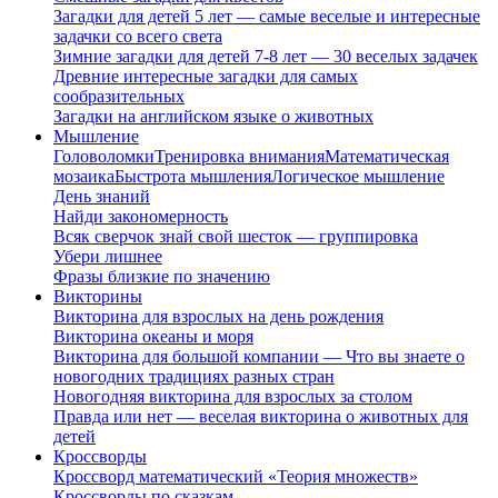
Загадки для детей 5 лет — самые веселые и интересные
задачки со всего света
Зимние загадки для детей 7-8 лет — 30 веселых задачек
Древние интересные загадки для самых
сообразительных
Загадки на английском языке о животных
Мышление
Головоломки
Тренировка внимания
Математическая
мозаика
Быстрота мышления
Логическое мышление
День знаний
Найди закономерность
Всяк сверчок знай свой шесток — группировка
Убери лишнее
Фразы близкие по значению
Викторины
Викторина для взрослых на день рождения
Викторина океаны и моря
Викторина для большой компании — Что вы знаете о
новогодних традициях разных стран
Новогодняя викторина для взрослых за столом
Правда или нет — веселая викторина о животных для
детей
Кроссворды
Кроссворд математический «Теория множеств»
Кроссворды по сказкам