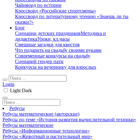
Чайнворд по истории
Кроссворд «Российские спортсмены»
Кроссворд по литературному чтению «Знаешь ли ты
сказки?»
Блог
Сценарии детских праздников
Методика и
дидактика
Уроки, кл.часы
Смешные загадки для квестов
Что подарить на свадьбу своими руками
Современные конкурсы на свадьбу
Сценарий гендер пати
Конкурсы на вечеринку для взрослых
Login
Light
Dark
Ребусы
Ребусы математические (авторские)
Ребусы по теме «История развития вычислительной техники»
Ребусы математические
Ребусы «Информационные технологии»
Ребусы «Животный и растительный мир»