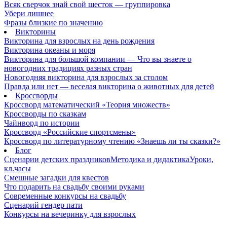
Всяк сверчок знай свой шесток — группировка
Убери лишнее
Фразы близкие по значению
Викторины
Викторина для взрослых на день рождения
Викторина океаны и моря
Викторина для большой компании — Что вы знаете о
новогодних традициях разных стран
Новогодняя викторина для взрослых за столом
Правда или нет — веселая викторина о животных для детей
Кроссворды
Кроссворд математический «Теория множеств»
Кроссворды по сказкам
Чайнворд по истории
Кроссворд «Российские спортсмены»
Кроссворд по литературному чтению «Знаешь ли ты сказки?»
Блог
Сценарии детских праздников
Методика и дидактика
Уроки,
кл.часы
Смешные загадки для квестов
Что подарить на свадьбу своими руками
Современные конкурсы на свадьбу
Сценарий гендер пати
Конкурсы на вечеринку для взрослых