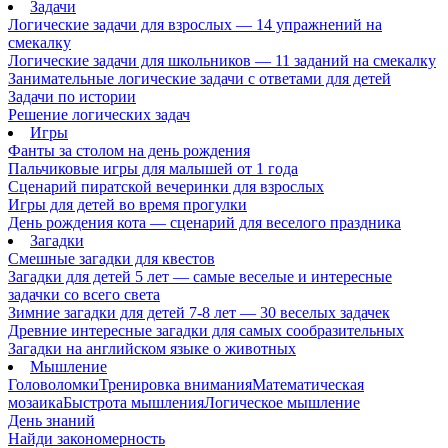
Задачи
Логические задачи для взрослых — 14 упражнений на
смекалку
Логические задачи для школьников — 11 заданий на смекалку
Занимательные логические задачи с ответами для детей
Задачи по истории
Решение логических задач
Игры
Фанты за столом на день рождения
Пальчиковые игры для малышей от 1 года
Сценарий пиратской вечеринки для взрослых
Игры для детей во время прогулки
День рождения кота — сценарий для веселого праздника
Загадки
Смешные загадки для квестов
Загадки для детей 5 лет — самые веселые и интересные
задачки со всего света
Зимние загадки для детей 7-8 лет — 30 веселых задачек
Древние интересные загадки для самых сообразительных
Загадки на английском языке о животных
Мышление
Головоломки
Тренировка внимания
Математическая
мозаика
Быстрота мышления
Логическое мышление
День знаний
Найди закономерность