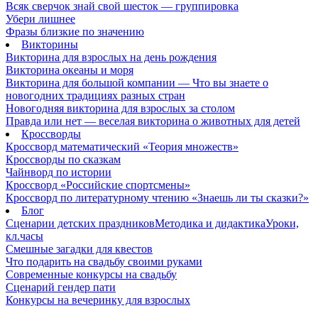
Всяк сверчок знай свой шесток — группировка
Убери лишнее
Фразы близкие по значению
Викторины
Викторина для взрослых на день рождения
Викторина океаны и моря
Викторина для большой компании — Что вы знаете о
новогодних традициях разных стран
Новогодняя викторина для взрослых за столом
Правда или нет — веселая викторина о животных для детей
Кроссворды
Кроссворд математический «Теория множеств»
Кроссворды по сказкам
Чайнворд по истории
Кроссворд «Российские спортсмены»
Кроссворд по литературному чтению «Знаешь ли ты сказки?»
Блог
Сценарии детских праздников
Методика и дидактика
Уроки,
кл.часы
Смешные загадки для квестов
Что подарить на свадьбу своими руками
Современные конкурсы на свадьбу
Сценарий гендер пати
Конкурсы на вечеринку для взрослых