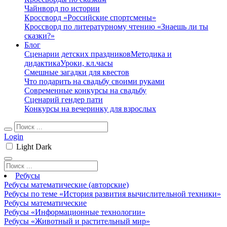
Чайнворд по истории
Кроссворд «Российские спортсмены»
Кроссворд по литературному чтению «Знаешь ли ты
сказки?»
Блог
Сценарии детских праздников
Методика и
дидактика
Уроки, кл.часы
Смешные загадки для квестов
Что подарить на свадьбу своими руками
Современные конкурсы на свадьбу
Сценарий гендер пати
Конкурсы на вечеринку для взрослых
Login
Light
Dark
Ребусы
Ребусы математические (авторские)
Ребусы по теме «История развития вычислительной техники»
Ребусы математические
Ребусы «Информационные технологии»
Ребусы «Животный и растительный мир»