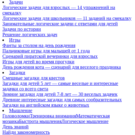
Задачи
Логические задачи для взрослых — 14 упражнений на
смекалку
Логические задачи для школьников — 11 заданий на смекалку
Занимательные логические задачи с ответами для детей
Задачи по истории
Решение логических задач
Игры
Фанты за столом на день рождения
Пальчиковые игры для малышей от 1 года
Сценарий пиратской вечеринки для взрослых
Игры для детей во время прогулки
День рождения кота — сценарий для веселого праздника
Загадки
Смешные загадки для квестов
Загадки для детей 5 лет — самые веселые и интересные
задачки со всего света
Зимние загадки для детей 7-8 лет — 30 веселых задачек
Древние интересные загадки для самых сообразительных
Загадки на английском языке о животных
Мышление
Головоломки
Тренировка внимания
Математическая
мозаика
Быстрота мышления
Логическое мышление
День знаний
Найди закономерность