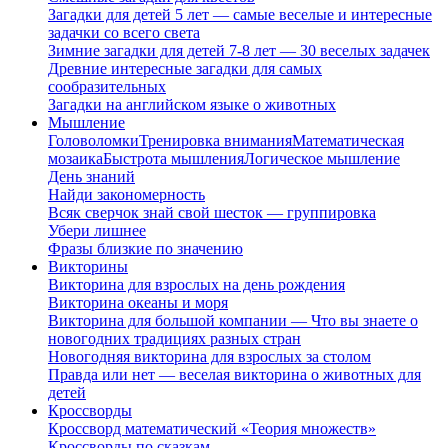
Загадки для детей 5 лет — самые веселые и интересные
задачки со всего света
Зимние загадки для детей 7-8 лет — 30 веселых задачек
Древние интересные загадки для самых
сообразительных
Загадки на английском языке о животных
Мышление
Головоломки
Тренировка внимания
Математическая
мозаика
Быстрота мышления
Логическое мышление
День знаний
Найди закономерность
Всяк сверчок знай свой шесток — группировка
Убери лишнее
Фразы близкие по значению
Викторины
Викторина для взрослых на день рождения
Викторина океаны и моря
Викторина для большой компании — Что вы знаете о
новогодних традициях разных стран
Новогодняя викторина для взрослых за столом
Правда или нет — веселая викторина о животных для
детей
Кроссворды
Кроссворд математический «Теория множеств»
Кроссворды по сказкам