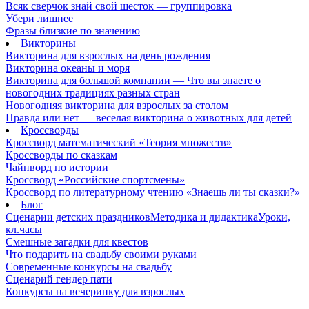
Всяк сверчок знай свой шесток — группировка
Убери лишнее
Фразы близкие по значению
Викторины
Викторина для взрослых на день рождения
Викторина океаны и моря
Викторина для большой компании — Что вы знаете о
новогодних традициях разных стран
Новогодняя викторина для взрослых за столом
Правда или нет — веселая викторина о животных для детей
Кроссворды
Кроссворд математический «Теория множеств»
Кроссворды по сказкам
Чайнворд по истории
Кроссворд «Российские спортсмены»
Кроссворд по литературному чтению «Знаешь ли ты сказки?»
Блог
Сценарии детских праздников
Методика и дидактика
Уроки,
кл.часы
Смешные загадки для квестов
Что подарить на свадьбу своими руками
Современные конкурсы на свадьбу
Сценарий гендер пати
Конкурсы на вечеринку для взрослых