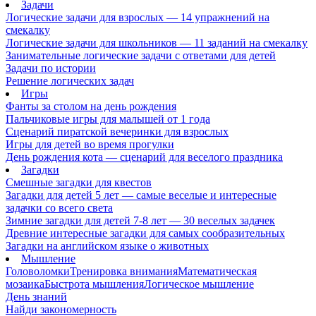
Задачи
Логические задачи для взрослых — 14 упражнений на
смекалку
Логические задачи для школьников — 11 заданий на смекалку
Занимательные логические задачи с ответами для детей
Задачи по истории
Решение логических задач
Игры
Фанты за столом на день рождения
Пальчиковые игры для малышей от 1 года
Сценарий пиратской вечеринки для взрослых
Игры для детей во время прогулки
День рождения кота — сценарий для веселого праздника
Загадки
Смешные загадки для квестов
Загадки для детей 5 лет — самые веселые и интересные
задачки со всего света
Зимние загадки для детей 7-8 лет — 30 веселых задачек
Древние интересные загадки для самых сообразительных
Загадки на английском языке о животных
Мышление
Головоломки
Тренировка внимания
Математическая
мозаика
Быстрота мышления
Логическое мышление
День знаний
Найди закономерность