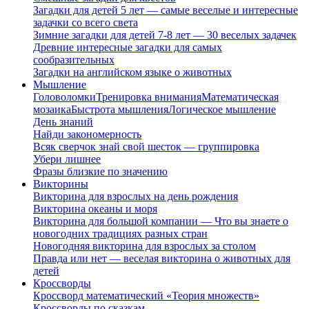
Загадки для детей 5 лет — самые веселые и интересные
задачки со всего света
Зимние загадки для детей 7-8 лет — 30 веселых задачек
Древние интересные загадки для самых
сообразительных
Загадки на английском языке о животных
Мышление
Головоломки
Тренировка внимания
Математическая
мозаика
Быстрота мышления
Логическое мышление
День знаний
Найди закономерность
Всяк сверчок знай свой шесток — группировка
Убери лишнее
Фразы близкие по значению
Викторины
Викторина для взрослых на день рождения
Викторина океаны и моря
Викторина для большой компании — Что вы знаете о
новогодних традициях разных стран
Новогодняя викторина для взрослых за столом
Правда или нет — веселая викторина о животных для
детей
Кроссворды
Кроссворд математический «Теория множеств»
Кроссворды по сказкам