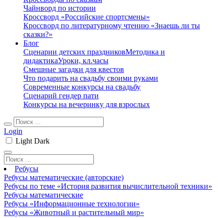
Чайнворд по истории
Кроссворд «Российские спортсмены»
Кроссворд по литературному чтению «Знаешь ли ты
сказки?»
Блог
Сценарии детских праздников
Методика и
дидактика
Уроки, кл.часы
Смешные загадки для квестов
Что подарить на свадьбу своими руками
Современные конкурсы на свадьбу
Сценарий гендер пати
Конкурсы на вечеринку для взрослых
Login
Light
Dark
Ребусы
Ребусы математические (авторские)
Ребусы по теме «История развития вычислительной техники»
Ребусы математические
Ребусы «Информационные технологии»
Ребусы «Животный и растительный мир»