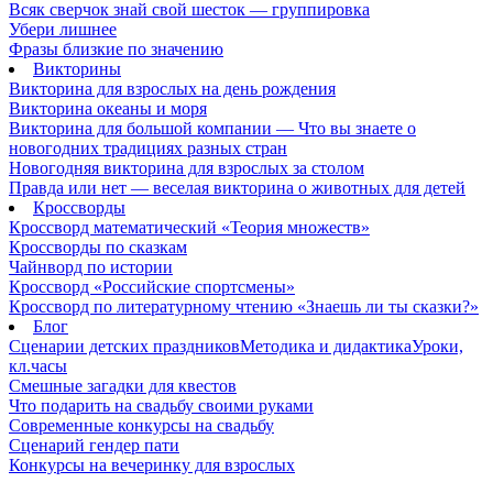
Всяк сверчок знай свой шесток — группировка
Убери лишнее
Фразы близкие по значению
Викторины
Викторина для взрослых на день рождения
Викторина океаны и моря
Викторина для большой компании — Что вы знаете о
новогодних традициях разных стран
Новогодняя викторина для взрослых за столом
Правда или нет — веселая викторина о животных для детей
Кроссворды
Кроссворд математический «Теория множеств»
Кроссворды по сказкам
Чайнворд по истории
Кроссворд «Российские спортсмены»
Кроссворд по литературному чтению «Знаешь ли ты сказки?»
Блог
Сценарии детских праздников
Методика и дидактика
Уроки,
кл.часы
Смешные загадки для квестов
Что подарить на свадьбу своими руками
Современные конкурсы на свадьбу
Сценарий гендер пати
Конкурсы на вечеринку для взрослых