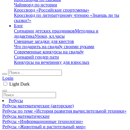
Чайнворд по истории
Кроссворд «Российские спортсмены»
Кроссворд по литературному чтению «Знаешь ли ты
сказки?»
Блог
Сценарии детских праздников
Методика и
дидактика
Уроки, кл.часы
Смешные загадки для квестов
Что подарить на свадьбу своими руками
Современные конкурсы на свадьбу
Сценарий гендер пати
Конкурсы на вечеринку для взрослых
Login
Light
Dark
Ребусы
Ребусы математические (авторские)
Ребусы по теме «История развития вычислительной техники»
Ребусы математические
Ребусы «Информационные технологии»
Ребусы «Животный и растительный мир»