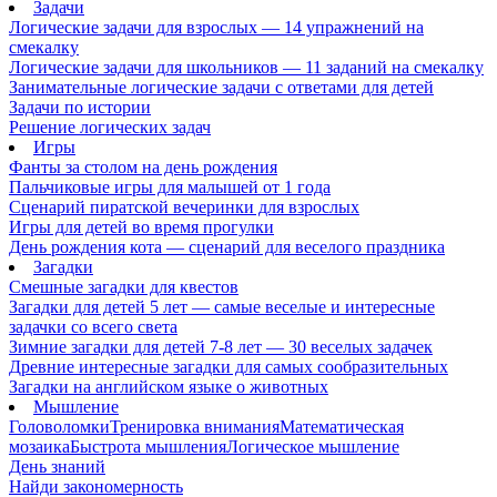
Задачи
Логические задачи для взрослых — 14 упражнений на
смекалку
Логические задачи для школьников — 11 заданий на смекалку
Занимательные логические задачи с ответами для детей
Задачи по истории
Решение логических задач
Игры
Фанты за столом на день рождения
Пальчиковые игры для малышей от 1 года
Сценарий пиратской вечеринки для взрослых
Игры для детей во время прогулки
День рождения кота — сценарий для веселого праздника
Загадки
Смешные загадки для квестов
Загадки для детей 5 лет — самые веселые и интересные
задачки со всего света
Зимние загадки для детей 7-8 лет — 30 веселых задачек
Древние интересные загадки для самых сообразительных
Загадки на английском языке о животных
Мышление
Головоломки
Тренировка внимания
Математическая
мозаика
Быстрота мышления
Логическое мышление
День знаний
Найди закономерность