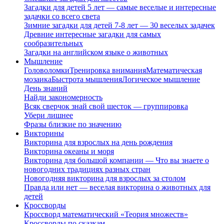
Загадки для детей 5 лет — самые веселые и интересные
задачки со всего света
Зимние загадки для детей 7-8 лет — 30 веселых задачек
Древние интересные загадки для самых
сообразительных
Загадки на английском языке о животных
Мышление
Головоломки
Тренировка внимания
Математическая
мозаика
Быстрота мышления
Логическое мышление
День знаний
Найди закономерность
Всяк сверчок знай свой шесток — группировка
Убери лишнее
Фразы близкие по значению
Викторины
Викторина для взрослых на день рождения
Викторина океаны и моря
Викторина для большой компании — Что вы знаете о
новогодних традициях разных стран
Новогодняя викторина для взрослых за столом
Правда или нет — веселая викторина о животных для
детей
Кроссворды
Кроссворд математический «Теория множеств»
Кроссворды по сказкам