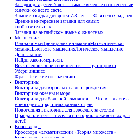
Загадки для детей 5 лет — самые веселые и интересные
задачки со всего света
Зимние загадки для детей 7-8 лет — 30 веселых задачек
Древние интересные загадки для самых
сообразительных
Загадки на английском языке о животных
Мышление
Головоломки
Тренировка внимания
Математическая
мозаика
Быстрота мышления
Логическое мышление
День знаний
Найди закономерность
Всяк сверчок знай свой шесток — группировка
Убери лишнее
Фразы близкие по значению
Викторины
Викторина для взрослых на день рождения
Викторина океаны и моря
Викторина для большой компании — Что вы знаете о
новогодних традициях разных стран
Новогодняя викторина для взрослых за столом
Правда или нет — веселая викторина о животных для
детей
Кроссворды
Кроссворд математический «Теория множеств»
Кроссворды по сказкам