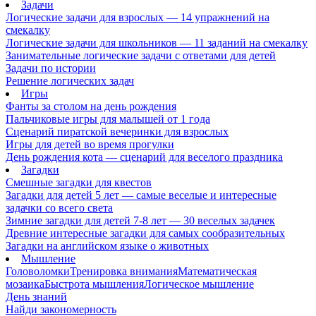
Задачи
Логические задачи для взрослых — 14 упражнений на
смекалку
Логические задачи для школьников — 11 заданий на смекалку
Занимательные логические задачи с ответами для детей
Задачи по истории
Решение логических задач
Игры
Фанты за столом на день рождения
Пальчиковые игры для малышей от 1 года
Сценарий пиратской вечеринки для взрослых
Игры для детей во время прогулки
День рождения кота — сценарий для веселого праздника
Загадки
Смешные загадки для квестов
Загадки для детей 5 лет — самые веселые и интересные
задачки со всего света
Зимние загадки для детей 7-8 лет — 30 веселых задачек
Древние интересные загадки для самых сообразительных
Загадки на английском языке о животных
Мышление
Головоломки
Тренировка внимания
Математическая
мозаика
Быстрота мышления
Логическое мышление
День знаний
Найди закономерность