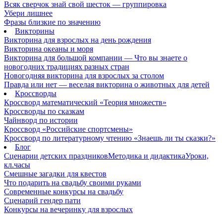
Всяк сверчок знай свой шесток — группировка
Убери лишнее
Фразы близкие по значению
Викторины
Викторина для взрослых на день рождения
Викторина океаны и моря
Викторина для большой компании — Что вы знаете о
новогодних традициях разных стран
Новогодняя викторина для взрослых за столом
Правда или нет — веселая викторина о животных для детей
Кроссворды
Кроссворд математический «Теория множеств»
Кроссворды по сказкам
Чайнворд по истории
Кроссворд «Российские спортсмены»
Кроссворд по литературному чтению «Знаешь ли ты сказки?»
Блог
Сценарии детских праздников
Методика и дидактика
Уроки,
кл.часы
Смешные загадки для квестов
Что подарить на свадьбу своими руками
Современные конкурсы на свадьбу
Сценарий гендер пати
Конкурсы на вечеринку для взрослых