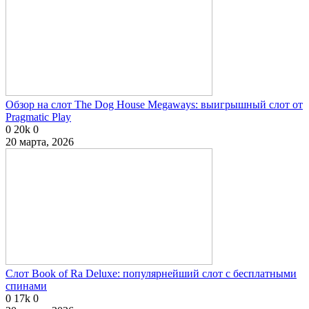
Обзор на слот The Dog House Megaways: выигрышный слот от
Pragmatic Play
0
20k
0
20 марта, 2026
Слот Book of Ra Deluxe: популярнейший слот с бесплатными
спинами
0
17k
0