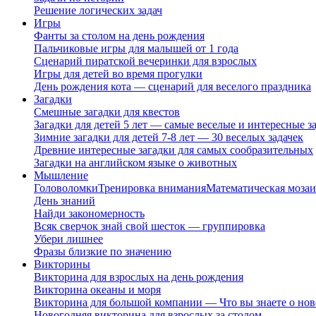
Решение логических задач
Игры
Фанты за столом на день рождения
Пальчиковые игры для малышей от 1 года
Сценарий пиратской вечеринки для взрослых
Игры для детей во время прогулки
День рождения кота — сценарий для веселого праздника
Загадки
Смешные загадки для квестов
Загадки для детей 5 лет — самые веселые и интересные за
Зимние загадки для детей 7-8 лет — 30 веселых задачек
Древние интересные загадки для самых сообразительных
Загадки на английском языке о животных
Мышление
Головоломки
Тренировка внимания
Математическая мозаи
День знаний
Найди закономерность
Всяк сверчок знай свой шесток — группировка
Убери лишнее
Фразы близкие по значению
Викторины
Викторина для взрослых на день рождения
Викторина океаны и моря
Викторина для большой компании — Что вы знаете о нов
Новогодняя викторина для взрослых за столом