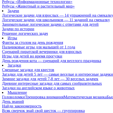
Ребусы «Информационные технологии»
Ребусы «Животный и растительный мир»
Задачи
Логические задачи для взрослых — 14 упражнений на смекалк
Логические задачи для школьников — 11 заданий на смекалку
Занимательные логические задачи с ответами для детей
Задачи по истории
Решение логических задач
Игры
Фанты за столом на день рождения
Пальчиковые игры для малышей от 1 года
Сценарий пиратской вечеринки для взрослых
Игры для детей во время прогулки
День рождения кота — сценарий для веселого праздника
Загадки
Смешные загадки для квестов
Загадки для детей 5 лет — самые веселые и интересные задачки 
Зимние загадки для детей 7-8 лет — 30 веселых задачек
Древние интересные загадки для самых сообразительных
Загадки на английском языке о животных
Мышление
Головоломки
Тренировка внимания
Математическая мозаика
Быс
День знаний
Найди закономерность
Всяк сверчок знай свой шесток — группировка