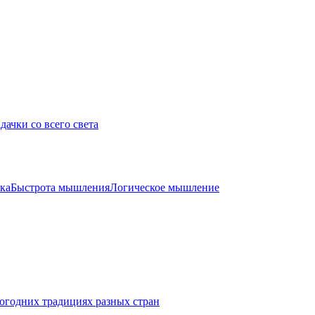
дачки со всего света
ка
Быстрота мышления
Логическое мышление
огодних традициях разных стран