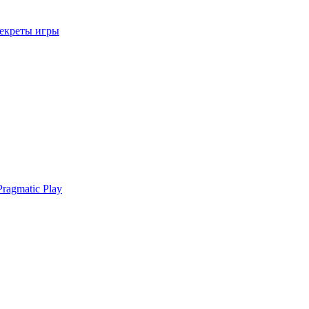
секреты игры
ragmatic Play