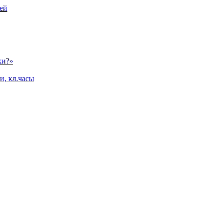
ей
ки?»
и, кл.часы