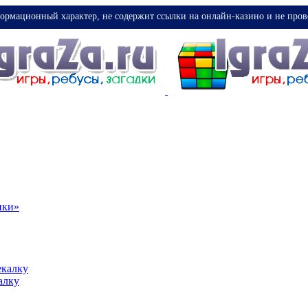
ормационный характер, не содержит ссылки на онлайн-казино и не пров
ики»
екалку
алку