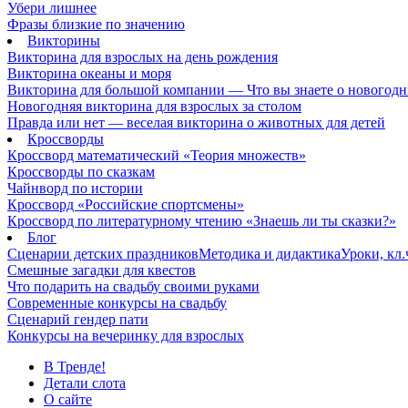
Убери лишнее
Фразы близкие по значению
Викторины
Викторина для взрослых на день рождения
Викторина океаны и моря
Викторина для большой компании — Что вы знаете о новогодн
Новогодняя викторина для взрослых за столом
Правда или нет — веселая викторина о животных для детей
Кроссворды
Кроссворд математический «Теория множеств»
Кроссворды по сказкам
Чайнворд по истории
Кроссворд «Российские спортсмены»
Кроссворд по литературному чтению «Знаешь ли ты сказки?»
Блог
Сценарии детских праздников
Методика и дидактика
Уроки, кл
Смешные загадки для квестов
Что подарить на свадьбу своими руками
Современные конкурсы на свадьбу
Сценарий гендер пати
Конкурсы на вечеринку для взрослых
В Тренде!
Детали слота
О сайте