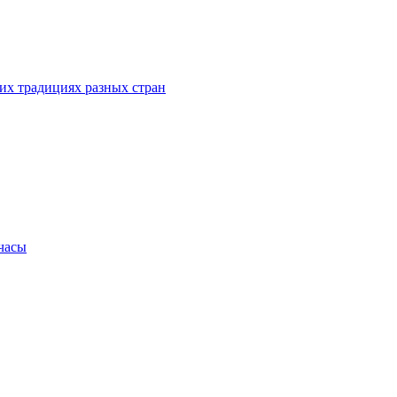
их традициях разных стран
.часы