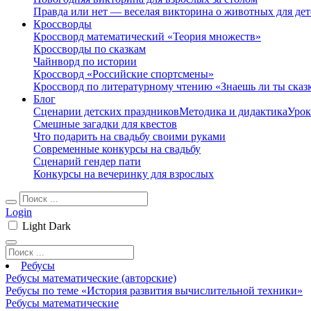
Правда или нет — веселая викторина о животных для дет
Кроссворды
Кроссворд математический «Теория множеств»
Кроссворды по сказкам
Чайнворд по истории
Кроссворд «Российские спортсмены»
Кроссворд по литературному чтению «Знаешь ли ты сказ
Блог
Сценарии детских праздников
Методика и дидактика
Урок
Смешные загадки для квестов
Что подарить на свадьбу своими руками
Современные конкурсы на свадьбу
Сценарий гендер пати
Конкурсы на вечеринку для взрослых
Login
Light
Dark
Ребусы
Ребусы математические (авторские)
Ребусы по теме «История развития вычислительной техники»
Ребусы математические