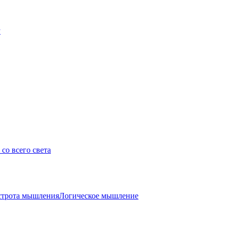
у
со всего света
трота мышления
Логическое мышление