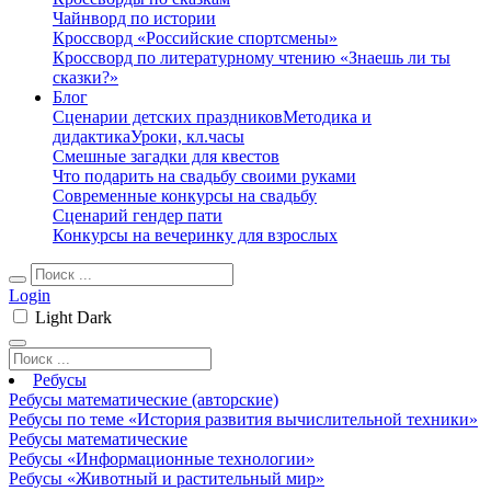
Чайнворд по истории
Кроссворд «Российские спортсмены»
Кроссворд по литературному чтению «Знаешь ли ты
сказки?»
Блог
Сценарии детских праздников
Методика и
дидактика
Уроки, кл.часы
Смешные загадки для квестов
Что подарить на свадьбу своими руками
Современные конкурсы на свадьбу
Сценарий гендер пати
Конкурсы на вечеринку для взрослых
Login
Light
Dark
Ребусы
Ребусы математические (авторские)
Ребусы по теме «История развития вычислительной техники»
Ребусы математические
Ребусы «Информационные технологии»
Ребусы «Животный и растительный мир»