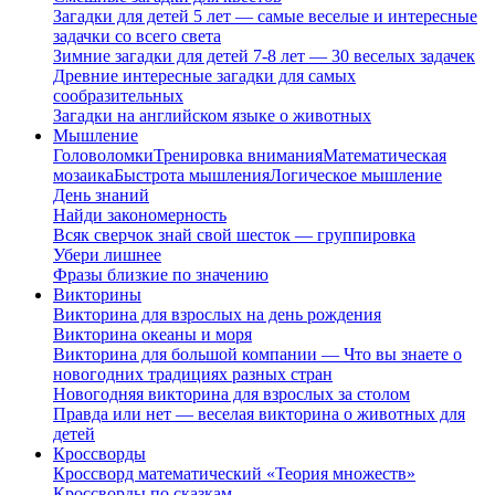
Загадки для детей 5 лет — самые веселые и интересные
задачки со всего света
Зимние загадки для детей 7-8 лет — 30 веселых задачек
Древние интересные загадки для самых
сообразительных
Загадки на английском языке о животных
Мышление
Головоломки
Тренировка внимания
Математическая
мозаика
Быстрота мышления
Логическое мышление
День знаний
Найди закономерность
Всяк сверчок знай свой шесток — группировка
Убери лишнее
Фразы близкие по значению
Викторины
Викторина для взрослых на день рождения
Викторина океаны и моря
Викторина для большой компании — Что вы знаете о
новогодних традициях разных стран
Новогодняя викторина для взрослых за столом
Правда или нет — веселая викторина о животных для
детей
Кроссворды
Кроссворд математический «Теория множеств»
Кроссворды по сказкам