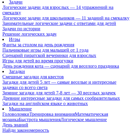
Задачи
Логические задачи для взрослых — 14 упражнений на
смекалку
Логические задачи для школьников — 11 заданий на смекалку
Занимательные логические задачи с ответами для детей
Задачи по истории
Решение логических задач
Игры
Фанты за столом на день рождения
Пальчиковые игры для малышей от 1 года
Сценарий пиратской вечеринки для взрослых
Игры для детей во время прогулки
День рождения кота — сценарий для веселого праздника
Загадки
Смешные загадки для квестов
Загадки для детей 5 лет — самые веселые и интересные
задачки со всего света
Зимние загадки для детей 7-8 лет — 30 веселых задачек
Древние интересные загадки для самых сообразительных
Загадки на английском языке о животных
Мышление
Головоломки
Тренировка внимания
Математическая
мозаика
Быстрота мышления
Логическое мышление
День знаний
Найди закономерность