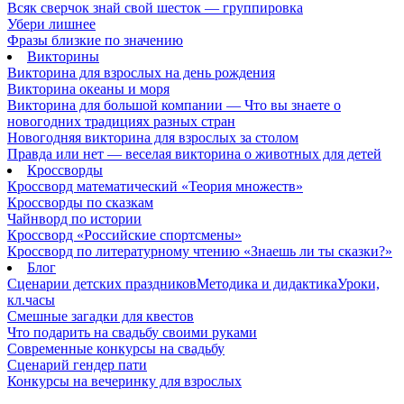
Всяк сверчок знай свой шесток — группировка
Убери лишнее
Фразы близкие по значению
Викторины
Викторина для взрослых на день рождения
Викторина океаны и моря
Викторина для большой компании — Что вы знаете о
новогодних традициях разных стран
Новогодняя викторина для взрослых за столом
Правда или нет — веселая викторина о животных для детей
Кроссворды
Кроссворд математический «Теория множеств»
Кроссворды по сказкам
Чайнворд по истории
Кроссворд «Российские спортсмены»
Кроссворд по литературному чтению «Знаешь ли ты сказки?»
Блог
Сценарии детских праздников
Методика и дидактика
Уроки,
кл.часы
Смешные загадки для квестов
Что подарить на свадьбу своими руками
Современные конкурсы на свадьбу
Сценарий гендер пати
Конкурсы на вечеринку для взрослых