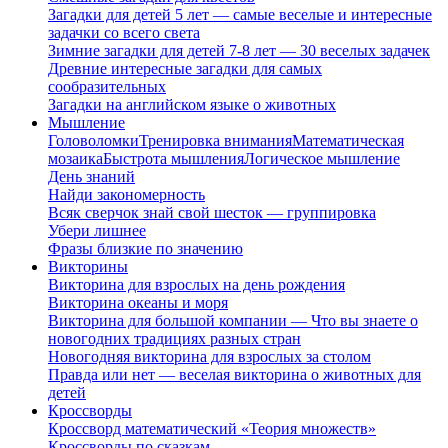
Загадки для детей 5 лет — самые веселые и интересные
задачки со всего света
Зимние загадки для детей 7-8 лет — 30 веселых задачек
Древние интересные загадки для самых
сообразительных
Загадки на английском языке о животных
Мышление
Головоломки
Тренировка внимания
Математическая
мозаика
Быстрота мышления
Логическое мышление
День знаний
Найди закономерность
Всяк сверчок знай свой шесток — группировка
Убери лишнее
Фразы близкие по значению
Викторины
Викторина для взрослых на день рождения
Викторина океаны и моря
Викторина для большой компании — Что вы знаете о
новогодних традициях разных стран
Новогодняя викторина для взрослых за столом
Правда или нет — веселая викторина о животных для
детей
Кроссворды
Кроссворд математический «Теория множеств»
Кроссворды по сказкам