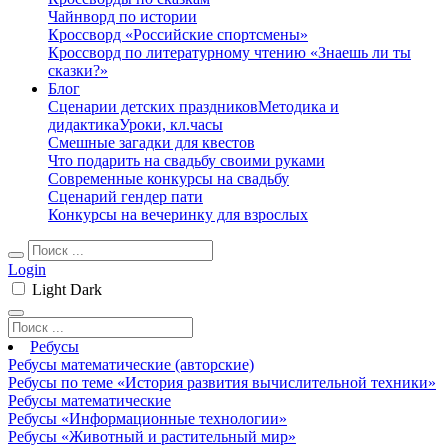
Чайнворд по истории
Кроссворд «Российские спортсмены»
Кроссворд по литературному чтению «Знаешь ли ты
сказки?»
Блог
Сценарии детских праздников
Методика и
дидактика
Уроки, кл.часы
Смешные загадки для квестов
Что подарить на свадьбу своими руками
Современные конкурсы на свадьбу
Сценарий гендер пати
Конкурсы на вечеринку для взрослых
Login
Light
Dark
Ребусы
Ребусы математические (авторские)
Ребусы по теме «История развития вычислительной техники»
Ребусы математические
Ребусы «Информационные технологии»
Ребусы «Животный и растительный мир»