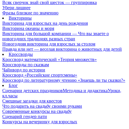
Всяк сверчок знай свой шесток — группировка
Убери лишнее
Фразы близкие по значению
Викторины
Викторина для взрослых на день рождения
Викторина океаны и моря
Викторина для большой компании — Что вы знаете о
новогодних традициях разных стран
Новогодняя викторина для взрослых за столом
Правда или нет — веселая викторина о животных для детей
Кроссворды
Кроссворд математический «Теория множеств»
Кроссворды по сказкам
Чайнворд по истории
Кроссворд «Российские спортсмены»
Кроссворд по литературному чтению «Знаешь ли ты сказки?»
Блог
Сценарии детских праздников
Методика и дидактика
Уроки,
кл.часы
Смешные загадки для квестов
Что подарить на свадьбу своими руками
Современные конкурсы на свадьбу
Сценарий гендер пати
Конкурсы на вечеринку для взрослых