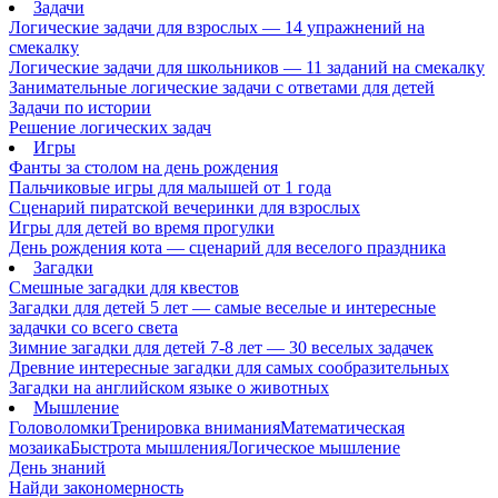
Задачи
Логические задачи для взрослых — 14 упражнений на
смекалку
Логические задачи для школьников — 11 заданий на смекалку
Занимательные логические задачи с ответами для детей
Задачи по истории
Решение логических задач
Игры
Фанты за столом на день рождения
Пальчиковые игры для малышей от 1 года
Сценарий пиратской вечеринки для взрослых
Игры для детей во время прогулки
День рождения кота — сценарий для веселого праздника
Загадки
Смешные загадки для квестов
Загадки для детей 5 лет — самые веселые и интересные
задачки со всего света
Зимние загадки для детей 7-8 лет — 30 веселых задачек
Древние интересные загадки для самых сообразительных
Загадки на английском языке о животных
Мышление
Головоломки
Тренировка внимания
Математическая
мозаика
Быстрота мышления
Логическое мышление
День знаний
Найди закономерность