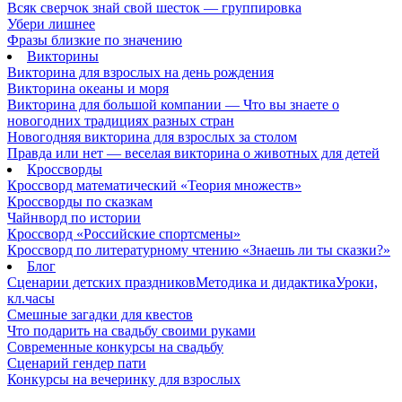
Всяк сверчок знай свой шесток — группировка
Убери лишнее
Фразы близкие по значению
Викторины
Викторина для взрослых на день рождения
Викторина океаны и моря
Викторина для большой компании — Что вы знаете о
новогодних традициях разных стран
Новогодняя викторина для взрослых за столом
Правда или нет — веселая викторина о животных для детей
Кроссворды
Кроссворд математический «Теория множеств»
Кроссворды по сказкам
Чайнворд по истории
Кроссворд «Российские спортсмены»
Кроссворд по литературному чтению «Знаешь ли ты сказки?»
Блог
Сценарии детских праздников
Методика и дидактика
Уроки,
кл.часы
Смешные загадки для квестов
Что подарить на свадьбу своими руками
Современные конкурсы на свадьбу
Сценарий гендер пати
Конкурсы на вечеринку для взрослых