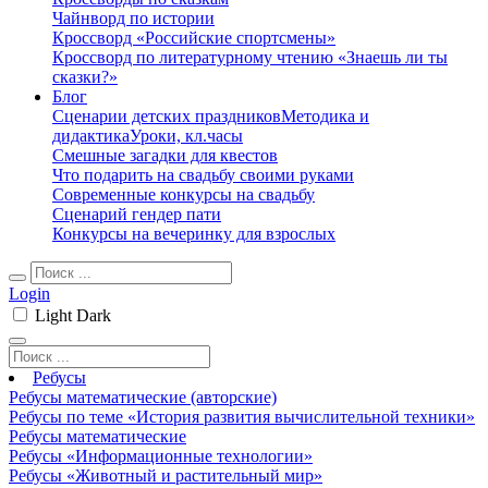
Чайнворд по истории
Кроссворд «Российские спортсмены»
Кроссворд по литературному чтению «Знаешь ли ты
сказки?»
Блог
Сценарии детских праздников
Методика и
дидактика
Уроки, кл.часы
Смешные загадки для квестов
Что подарить на свадьбу своими руками
Современные конкурсы на свадьбу
Сценарий гендер пати
Конкурсы на вечеринку для взрослых
Login
Light
Dark
Ребусы
Ребусы математические (авторские)
Ребусы по теме «История развития вычислительной техники»
Ребусы математические
Ребусы «Информационные технологии»
Ребусы «Животный и растительный мир»