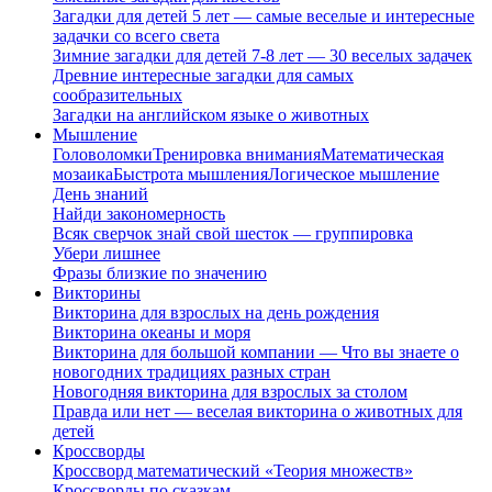
Загадки для детей 5 лет — самые веселые и интересные
задачки со всего света
Зимние загадки для детей 7-8 лет — 30 веселых задачек
Древние интересные загадки для самых
сообразительных
Загадки на английском языке о животных
Мышление
Головоломки
Тренировка внимания
Математическая
мозаика
Быстрота мышления
Логическое мышление
День знаний
Найди закономерность
Всяк сверчок знай свой шесток — группировка
Убери лишнее
Фразы близкие по значению
Викторины
Викторина для взрослых на день рождения
Викторина океаны и моря
Викторина для большой компании — Что вы знаете о
новогодних традициях разных стран
Новогодняя викторина для взрослых за столом
Правда или нет — веселая викторина о животных для
детей
Кроссворды
Кроссворд математический «Теория множеств»
Кроссворды по сказкам