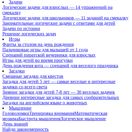
Задачи
Логические задачи для взрослых — 14 упражнений на
смекалку
Логические задачи для школьников — 11 заданий на смекалку
Занимательные логические задачи с ответами для детей
Задачи по истории
Решение логических задач
Игры
Фанты за столом на день рождения
Пальчиковые игры для малышей от 1 года
Сценарий пиратской вечеринки для взрослых
Игры для детей во время прогулки
День рождения кота — сценарий для веселого праздника
Загадки
Смешные загадки для квестов
Загадки для детей 5 лет — самые веселые и интересные
задачки со всего света
Зимние загадки для детей 7-8 лет — 30 веселых задачек
Древние интересные загадки для самых сообразительных
Загадки на английском языке о животных
Мышление
Головоломки
Тренировка внимания
Математическая
мозаика
Быстрота мышления
Логическое мышление
День знаний
Найди закономерность