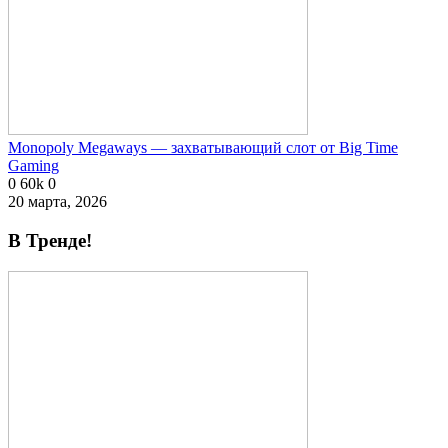
Monopoly Megaways — захватывающий слот от Big Time
Gaming
0
60k
0
20 марта, 2026
В Тренде!