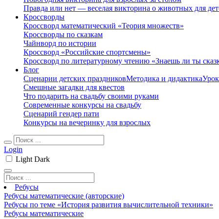
Правда или нет — веселая викторина о животных для дет
Кроссворды
Кроссворд математический «Теория множеств»
Кроссворды по сказкам
Чайнворд по истории
Кроссворд «Российские спортсмены»
Кроссворд по литературному чтению «Знаешь ли ты сказ
Блог
Сценарии детских праздников
Методика и дидактика
Урок
Смешные загадки для квестов
Что подарить на свадьбу своими руками
Современные конкурсы на свадьбу
Сценарий гендер пати
Конкурсы на вечеринку для взрослых
Login
Light
Dark
Ребусы
Ребусы математические (авторские)
Ребусы по теме «История развития вычислительной техники»
Ребусы математические