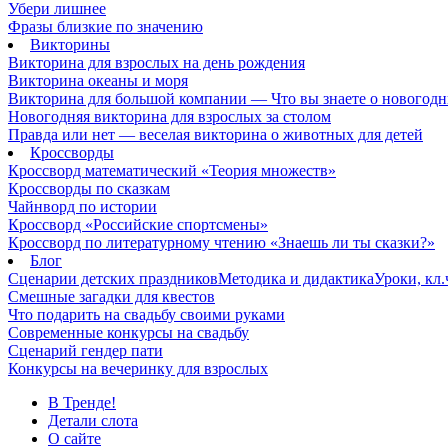
Убери лишнее
Фразы близкие по значению
Викторины
Викторина для взрослых на день рождения
Викторина океаны и моря
Викторина для большой компании — Что вы знаете о новогодн
Новогодняя викторина для взрослых за столом
Правда или нет — веселая викторина о животных для детей
Кроссворды
Кроссворд математический «Теория множеств»
Кроссворды по сказкам
Чайнворд по истории
Кроссворд «Российские спортсмены»
Кроссворд по литературному чтению «Знаешь ли ты сказки?»
Блог
Сценарии детских праздников
Методика и дидактика
Уроки, кл
Смешные загадки для квестов
Что подарить на свадьбу своими руками
Современные конкурсы на свадьбу
Сценарий гендер пати
Конкурсы на вечеринку для взрослых
В Тренде!
Детали слота
О сайте