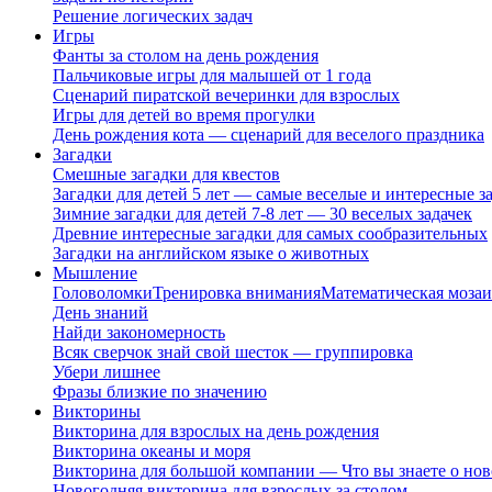
Решение логических задач
Игры
Фанты за столом на день рождения
Пальчиковые игры для малышей от 1 года
Сценарий пиратской вечеринки для взрослых
Игры для детей во время прогулки
День рождения кота — сценарий для веселого праздника
Загадки
Смешные загадки для квестов
Загадки для детей 5 лет — самые веселые и интересные за
Зимние загадки для детей 7-8 лет — 30 веселых задачек
Древние интересные загадки для самых сообразительных
Загадки на английском языке о животных
Мышление
Головоломки
Тренировка внимания
Математическая мозаи
День знаний
Найди закономерность
Всяк сверчок знай свой шесток — группировка
Убери лишнее
Фразы близкие по значению
Викторины
Викторина для взрослых на день рождения
Викторина океаны и моря
Викторина для большой компании — Что вы знаете о нов
Новогодняя викторина для взрослых за столом