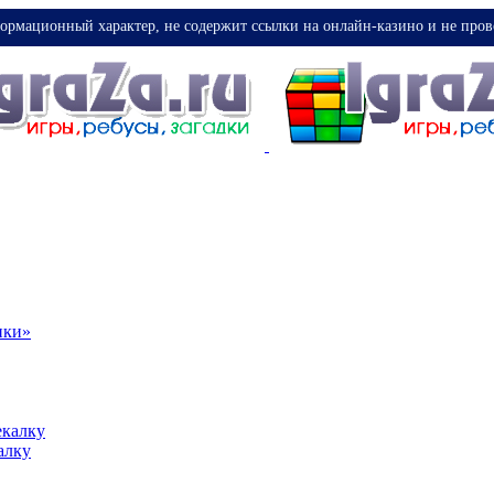
ормационный характер, не содержит ссылки на онлайн-казино и не пров
ики»
екалку
алку