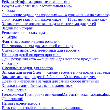
Ребусы «Информационные технологии»
Ребусы «Животный и растительный мир»
Задачи
Логические задачи для взрослых — 14 упражнений на смекалк
Логические задачи для школьников — 11 заданий на смекалку
Занимательные логические задачи с ответами для детей
Задачи по истории
Решение логических задач
Игры
Фанты за столом на день рождения
Пальчиковые игры для малышей от 1 года
Сценарий пиратской вечеринки для взрослых
Игры для детей во время прогулки
День рождения кота — сценарий для веселого праздника
Загадки
Смешные загадки для квестов
Загадки для детей 5 лет — самые веселые и интересные задачки 
Зимние загадки для детей 7-8 лет — 30 веселых задачек
Древние интересные загадки для самых сообразительных
Загадки на английском языке о животных
Мышление
Головоломки
Тренировка внимания
Математическая мозаика
Быс
День знаний
Найди закономерность
Всяк сверчок знай свой шесток — группировка