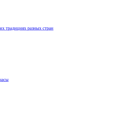
их традициях разных стран
.часы