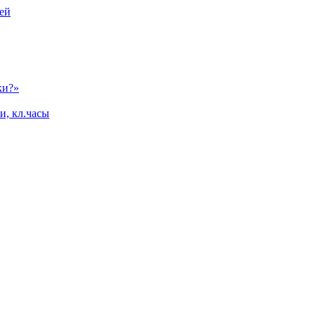
ей
ки?»
и, кл.часы