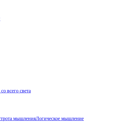
у
со всего света
трота мышления
Логическое мышление