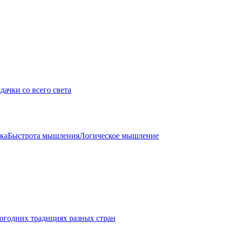
дачки со всего света
ка
Быстрота мышления
Логическое мышление
огодних традициях разных стран