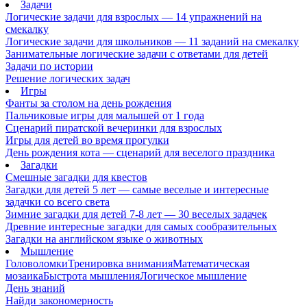
Задачи
Логические задачи для взрослых — 14 упражнений на
смекалку
Логические задачи для школьников — 11 заданий на смекалку
Занимательные логические задачи с ответами для детей
Задачи по истории
Решение логических задач
Игры
Фанты за столом на день рождения
Пальчиковые игры для малышей от 1 года
Сценарий пиратской вечеринки для взрослых
Игры для детей во время прогулки
День рождения кота — сценарий для веселого праздника
Загадки
Смешные загадки для квестов
Загадки для детей 5 лет — самые веселые и интересные
задачки со всего света
Зимние загадки для детей 7-8 лет — 30 веселых задачек
Древние интересные загадки для самых сообразительных
Загадки на английском языке о животных
Мышление
Головоломки
Тренировка внимания
Математическая
мозаика
Быстрота мышления
Логическое мышление
День знаний
Найди закономерность