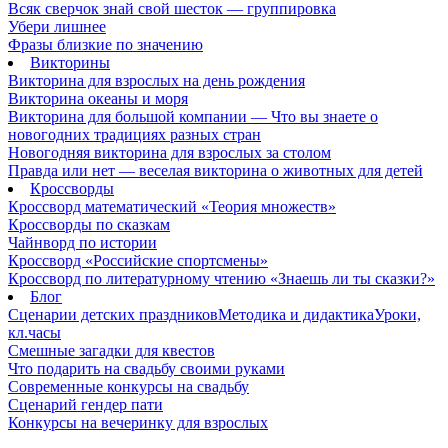
Всяк сверчок знай свой шесток — группировка
Убери лишнее
Фразы близкие по значению
Викторины
Викторина для взрослых на день рождения
Викторина океаны и моря
Викторина для большой компании — Что вы знаете о
новогодних традициях разных стран
Новогодняя викторина для взрослых за столом
Правда или нет — веселая викторина о животных для детей
Кроссворды
Кроссворд математический «Теория множеств»
Кроссворды по сказкам
Чайнворд по истории
Кроссворд «Российские спортсмены»
Кроссворд по литературному чтению «Знаешь ли ты сказки?»
Блог
Сценарии детских праздников
Методика и дидактика
Уроки,
кл.часы
Смешные загадки для квестов
Что подарить на свадьбу своими руками
Современные конкурсы на свадьбу
Сценарий гендер пати
Конкурсы на вечеринку для взрослых