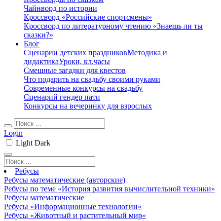
Чайнворд по истории
Кроссворд «Российские спортсмены»
Кроссворд по литературному чтению «Знаешь ли ты
сказки?»
Блог
Сценарии детских праздников
Методика и
дидактика
Уроки, кл.часы
Смешные загадки для квестов
Что подарить на свадьбу своими руками
Современные конкурсы на свадьбу
Сценарий гендер пати
Конкурсы на вечеринку для взрослых
Login
Light
Dark
Ребусы
Ребусы математические (авторские)
Ребусы по теме «История развития вычислительной техники»
Ребусы математические
Ребусы «Информационные технологии»
Ребусы «Животный и растительный мир»