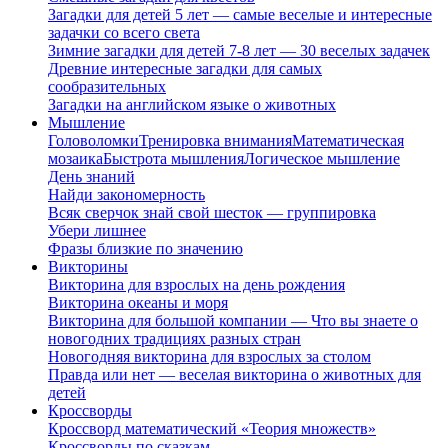
Загадки для детей 5 лет — самые веселые и интересные
задачки со всего света
Зимние загадки для детей 7-8 лет — 30 веселых задачек
Древние интересные загадки для самых
сообразительных
Загадки на английском языке о животных
Мышление
Головоломки
Тренировка внимания
Математическая
мозаика
Быстрота мышления
Логическое мышление
День знаний
Найди закономерность
Всяк сверчок знай свой шесток — группировка
Убери лишнее
Фразы близкие по значению
Викторины
Викторина для взрослых на день рождения
Викторина океаны и моря
Викторина для большой компании — Что вы знаете о
новогодних традициях разных стран
Новогодняя викторина для взрослых за столом
Правда или нет — веселая викторина о животных для
детей
Кроссворды
Кроссворд математический «Теория множеств»
Кроссворды по сказкам