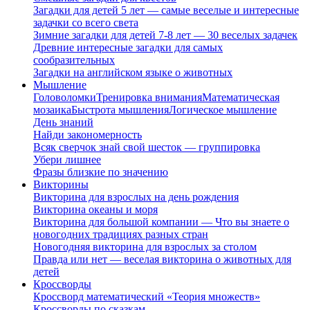
Загадки для детей 5 лет — самые веселые и интересные
задачки со всего света
Зимние загадки для детей 7-8 лет — 30 веселых задачек
Древние интересные загадки для самых
сообразительных
Загадки на английском языке о животных
Мышление
Головоломки
Тренировка внимания
Математическая
мозаика
Быстрота мышления
Логическое мышление
День знаний
Найди закономерность
Всяк сверчок знай свой шесток — группировка
Убери лишнее
Фразы близкие по значению
Викторины
Викторина для взрослых на день рождения
Викторина океаны и моря
Викторина для большой компании — Что вы знаете о
новогодних традициях разных стран
Новогодняя викторина для взрослых за столом
Правда или нет — веселая викторина о животных для
детей
Кроссворды
Кроссворд математический «Теория множеств»
Кроссворды по сказкам