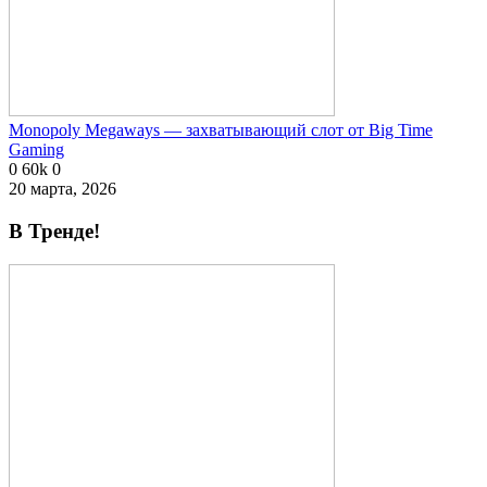
Monopoly Megaways — захватывающий слот от Big Time
Gaming
0
60k
0
20 марта, 2026
В Тренде!