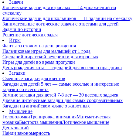
Задачи
Логические задачи для взрослых — 14 упражнений на
смекалку
Логические задачи для школьников — 11 заданий на смекалку
Занимательные логические задачи с ответами для детей
Задачи по истории
Решение логических задач
Игры
Фанты за столом на день рождения
Пальчиковые игры для малышей от 1 года
Сценарий пиратской вечеринки для взрослых
Игры для детей во время прогулки
День рождения кота — сценарий для веселого праздника
Загадки
Смешные загадки для квестов
Загадки для детей 5 лет — самые веселые и интересные
задачки со всего света
Зимние загадки для детей 7-8 лет — 30 веселых задачек
Древние интересные загадки для самых сообразительных
Загадки на английском языке о животных
Мышление
Головоломки
Тренировка внимания
Математическая
мозаика
Быстрота мышления
Логическое мышление
День знаний
Найди закономерность