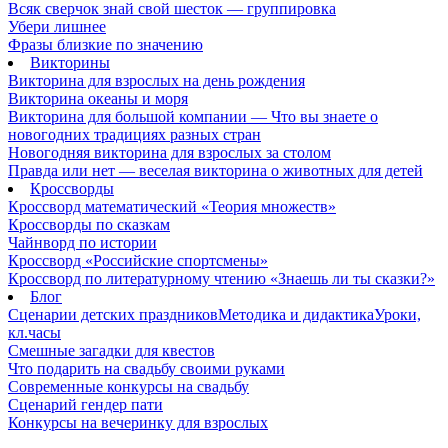
Всяк сверчок знай свой шесток — группировка
Убери лишнее
Фразы близкие по значению
Викторины
Викторина для взрослых на день рождения
Викторина океаны и моря
Викторина для большой компании — Что вы знаете о
новогодних традициях разных стран
Новогодняя викторина для взрослых за столом
Правда или нет — веселая викторина о животных для детей
Кроссворды
Кроссворд математический «Теория множеств»
Кроссворды по сказкам
Чайнворд по истории
Кроссворд «Российские спортсмены»
Кроссворд по литературному чтению «Знаешь ли ты сказки?»
Блог
Сценарии детских праздников
Методика и дидактика
Уроки,
кл.часы
Смешные загадки для квестов
Что подарить на свадьбу своими руками
Современные конкурсы на свадьбу
Сценарий гендер пати
Конкурсы на вечеринку для взрослых