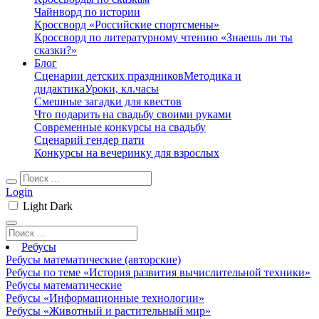
Чайнворд по истории
Кроссворд «Российские спортсмены»
Кроссворд по литературному чтению «Знаешь ли ты
сказки?»
Блог
Сценарии детских праздников
Методика и
дидактика
Уроки, кл.часы
Смешные загадки для квестов
Что подарить на свадьбу своими руками
Современные конкурсы на свадьбу
Сценарий гендер пати
Конкурсы на вечеринку для взрослых
Login
Light
Dark
Ребусы
Ребусы математические (авторские)
Ребусы по теме «История развития вычислительной техники»
Ребусы математические
Ребусы «Информационные технологии»
Ребусы «Животный и растительный мир»