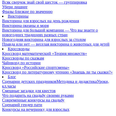
Всяк сверчок знай свой шесток — группировка
Убери лишнее
Фразы близкие по значению
Викторины
Викторина для взрослых на день рождения
Викторина океаны и моря
Викторина для большой компании — Что вы знаете о
новогодних традициях разных стран
Новогодняя викторина для взрослых за столом
Правда или нет — веселая викторина о животных для детей
Кроссворды
Кроссворд математический «Теория множеств»
Кроссворды по сказкам
Чайнворд по истории
Кроссворд «Российские спортсмены»
Кроссворд по литературному чтению «Знаешь ли ты сказки?»
Блог
Сценарии детских праздников
Методика и дидактика
Уроки,
кл.часы
Смешные загадки для квестов
Что подарить на свадьбу своими руками
Современные конкурсы на свадьбу
Сценарий гендер пати
Конкурсы на вечеринку для взрослых