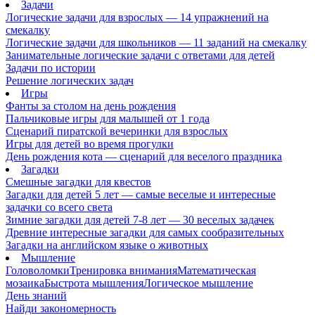
Задачи
Логические задачи для взрослых — 14 упражнений на
смекалку
Логические задачи для школьников — 11 заданий на смекалку
Занимательные логические задачи с ответами для детей
Задачи по истории
Решение логических задач
Игры
Фанты за столом на день рождения
Пальчиковые игры для малышей от 1 года
Сценарий пиратской вечеринки для взрослых
Игры для детей во время прогулки
День рождения кота — сценарий для веселого праздника
Загадки
Смешные загадки для квестов
Загадки для детей 5 лет — самые веселые и интересные
задачки со всего света
Зимние загадки для детей 7-8 лет — 30 веселых задачек
Древние интересные загадки для самых сообразительных
Загадки на английском языке о животных
Мышление
Головоломки
Тренировка внимания
Математическая
мозаика
Быстрота мышления
Логическое мышление
День знаний
Найди закономерность