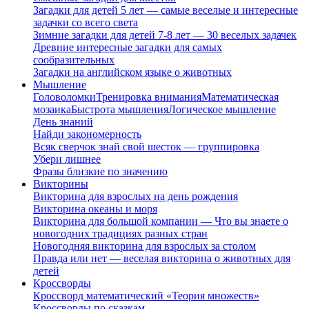
Загадки для детей 5 лет — самые веселые и интересные
задачки со всего света
Зимние загадки для детей 7-8 лет — 30 веселых задачек
Древние интересные загадки для самых
сообразительных
Загадки на английском языке о животных
Мышление
Головоломки
Тренировка внимания
Математическая
мозаика
Быстрота мышления
Логическое мышление
День знаний
Найди закономерность
Всяк сверчок знай свой шесток — группировка
Убери лишнее
Фразы близкие по значению
Викторины
Викторина для взрослых на день рождения
Викторина океаны и моря
Викторина для большой компании — Что вы знаете о
новогодних традициях разных стран
Новогодняя викторина для взрослых за столом
Правда или нет — веселая викторина о животных для
детей
Кроссворды
Кроссворд математический «Теория множеств»
Кроссворды по сказкам