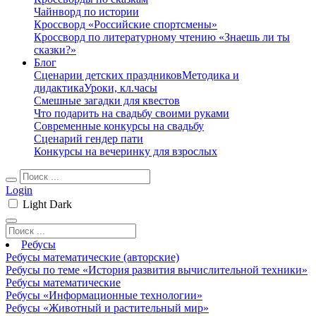
Чайнворд по истории
Кроссворд «Российские спортсмены»
Кроссворд по литературному чтению «Знаешь ли ты
сказки?»
Блог
Сценарии детских праздников
Методика и
дидактика
Уроки, кл.часы
Смешные загадки для квестов
Что подарить на свадьбу своими руками
Современные конкурсы на свадьбу
Сценарий гендер пати
Конкурсы на вечеринку для взрослых
Login
Light
Dark
Ребусы
Ребусы математические (авторские)
Ребусы по теме «История развития вычислительной техники»
Ребусы математические
Ребусы «Информационные технологии»
Ребусы «Животный и растительный мир»