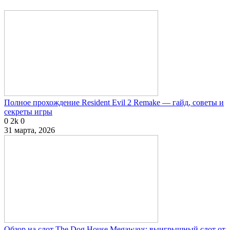
Полное прохождение Resident Evil 2 Remake — гайд, советы и
секреты игры
0
2k
0
31 марта, 2026
Обзор на слот The Dog House Megaways: выигрышный слот от