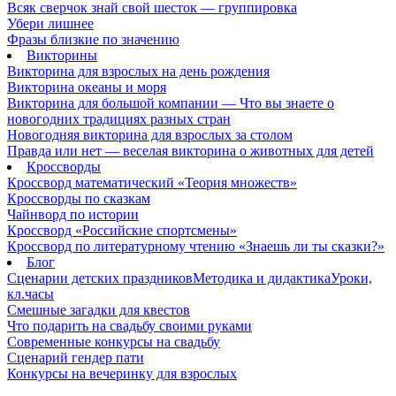
Всяк сверчок знай свой шесток — группировка
Убери лишнее
Фразы близкие по значению
Викторины
Викторина для взрослых на день рождения
Викторина океаны и моря
Викторина для большой компании — Что вы знаете о
новогодних традициях разных стран
Новогодняя викторина для взрослых за столом
Правда или нет — веселая викторина о животных для детей
Кроссворды
Кроссворд математический «Теория множеств»
Кроссворды по сказкам
Чайнворд по истории
Кроссворд «Российские спортсмены»
Кроссворд по литературному чтению «Знаешь ли ты сказки?»
Блог
Сценарии детских праздников
Методика и дидактика
Уроки,
кл.часы
Смешные загадки для квестов
Что подарить на свадьбу своими руками
Современные конкурсы на свадьбу
Сценарий гендер пати
Конкурсы на вечеринку для взрослых