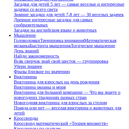
Загадки для детей 5 лет — самые веселые и интересные
задачки со всего света
Зимние загадки для детей 7-8 лет — 30 веселых задачек
Древние интересные загадки для самых
сообразительных
Загадки на английском языке о животных
Мышление
Головоломки
Тренировка внимания
Математическая
мозаика
Быстрота мышления
Логическое мышление
День знаний
Найди закономерность
Всяк сверчок знай свой шесток — группировка
Убери лишнее
Фразы близкие по значению
Викторины
Викторина для взрослых на день рождения
Викторина океаны и моря
Викторина для большой компании — Что вы знаете о
новогодних традициях разных стран
Новогодняя викторина для взрослых за столом
Правда или нет — веселая викторина о животных для
детей
Кроссворды
Кроссворд математический «Теория множеств»
Кроссворды по сказкам