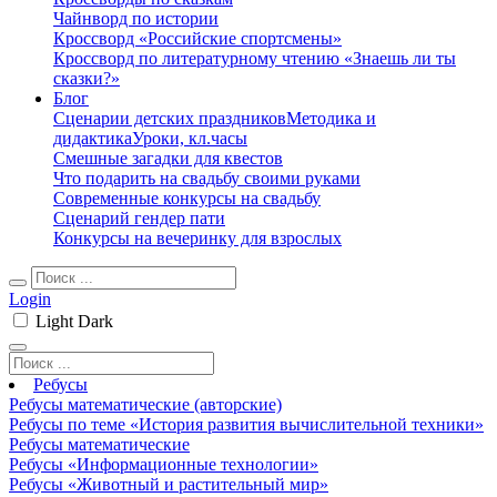
Чайнворд по истории
Кроссворд «Российские спортсмены»
Кроссворд по литературному чтению «Знаешь ли ты
сказки?»
Блог
Сценарии детских праздников
Методика и
дидактика
Уроки, кл.часы
Смешные загадки для квестов
Что подарить на свадьбу своими руками
Современные конкурсы на свадьбу
Сценарий гендер пати
Конкурсы на вечеринку для взрослых
Login
Light
Dark
Ребусы
Ребусы математические (авторские)
Ребусы по теме «История развития вычислительной техники»
Ребусы математические
Ребусы «Информационные технологии»
Ребусы «Животный и растительный мир»