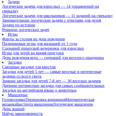
Задачи
Логические задачи для взрослых — 14 упражнений на
смекалку
Логические задачи для школьников — 11 заданий на смекалку
Занимательные логические задачи с ответами для детей
Задачи по истории
Решение логических задач
Игры
Фанты за столом на день рождения
Пальчиковые игры для малышей от 1 года
Сценарий пиратской вечеринки для взрослых
Игры для детей во время прогулки
День рождения кота — сценарий для веселого праздника
Загадки
Смешные загадки для квестов
Загадки для детей 5 лет — самые веселые и интересные
задачки со всего света
Зимние загадки для детей 7-8 лет — 30 веселых задачек
Древние интересные загадки для самых сообразительных
Загадки на английском языке о животных
Мышление
Головоломки
Тренировка внимания
Математическая
мозаика
Быстрота мышления
Логическое мышление
День знаний
Найди закономерность