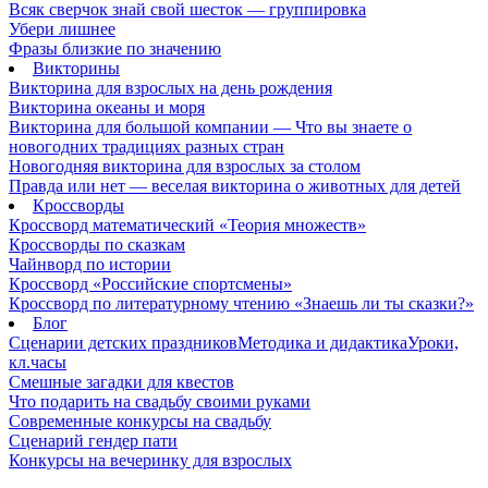
Всяк сверчок знай свой шесток — группировка
Убери лишнее
Фразы близкие по значению
Викторины
Викторина для взрослых на день рождения
Викторина океаны и моря
Викторина для большой компании — Что вы знаете о
новогодних традициях разных стран
Новогодняя викторина для взрослых за столом
Правда или нет — веселая викторина о животных для детей
Кроссворды
Кроссворд математический «Теория множеств»
Кроссворды по сказкам
Чайнворд по истории
Кроссворд «Российские спортсмены»
Кроссворд по литературному чтению «Знаешь ли ты сказки?»
Блог
Сценарии детских праздников
Методика и дидактика
Уроки,
кл.часы
Смешные загадки для квестов
Что подарить на свадьбу своими руками
Современные конкурсы на свадьбу
Сценарий гендер пати
Конкурсы на вечеринку для взрослых