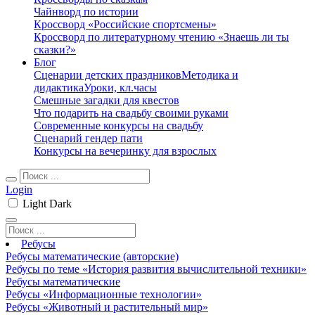
Чайнворд по истории
Кроссворд «Российские спортсмены»
Кроссворд по литературному чтению «Знаешь ли ты
сказки?»
Блог
Сценарии детских праздников
Методика и
дидактика
Уроки, кл.часы
Смешные загадки для квестов
Что подарить на свадьбу своими руками
Современные конкурсы на свадьбу
Сценарий гендер пати
Конкурсы на вечеринку для взрослых
Login
Light
Dark
Ребусы
Ребусы математические (авторские)
Ребусы по теме «История развития вычислительной техники»
Ребусы математические
Ребусы «Информационные технологии»
Ребусы «Животный и растительный мир»