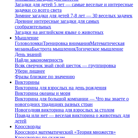
Загадки для детей 5 лет — самые веселые и интересные
задачки со всего света
Зимние загадки для детей 7-8 лет — 30 веселых задачек
Древние интересные загадки для самых
сообразительных
Загадки на английском языке о животных
Мышление
Головоломки
Тренировка внимания
Математическая
мозаика
Быстрота мышления
Логическое мышление
День знаний
Найди закономерность
Всяк сверчок знай свой шесток — группировка
Убери лишнее
Фразы близкие по значению
Викторины
Викторина для взрослых на день рождения
Викторина океаны и моря
Викторина для большой компании — Что вы знаете о
новогодних традициях разных стран
Новогодняя викторина для взрослых за столом
Правда или нет — веселая викторина о животных для
детей
Кроссворды
Кроссворд математический «Теория множеств»
Кроссворды по сказкам