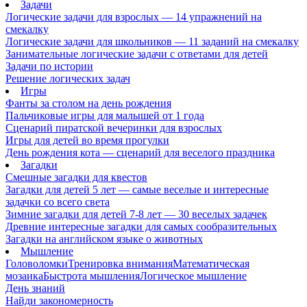
Задачи
Логические задачи для взрослых — 14 упражнений на
смекалку
Логические задачи для школьников — 11 заданий на смекалку
Занимательные логические задачи с ответами для детей
Задачи по истории
Решение логических задач
Игры
Фанты за столом на день рождения
Пальчиковые игры для малышей от 1 года
Сценарий пиратской вечеринки для взрослых
Игры для детей во время прогулки
День рождения кота — сценарий для веселого праздника
Загадки
Смешные загадки для квестов
Загадки для детей 5 лет — самые веселые и интересные
задачки со всего света
Зимние загадки для детей 7-8 лет — 30 веселых задачек
Древние интересные загадки для самых сообразительных
Загадки на английском языке о животных
Мышление
Головоломки
Тренировка внимания
Математическая
мозаика
Быстрота мышления
Логическое мышление
День знаний
Найди закономерность