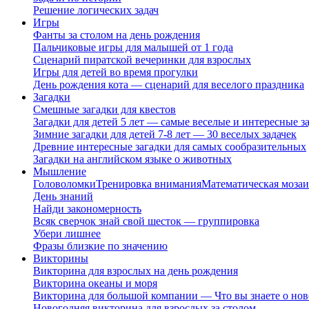
Решение логических задач
Игры
Фанты за столом на день рождения
Пальчиковые игры для малышей от 1 года
Сценарий пиратской вечеринки для взрослых
Игры для детей во время прогулки
День рождения кота — сценарий для веселого праздника
Загадки
Смешные загадки для квестов
Загадки для детей 5 лет — самые веселые и интересные за
Зимние загадки для детей 7-8 лет — 30 веселых задачек
Древние интересные загадки для самых сообразительных
Загадки на английском языке о животных
Мышление
Головоломки
Тренировка внимания
Математическая мозаи
День знаний
Найди закономерность
Всяк сверчок знай свой шесток — группировка
Убери лишнее
Фразы близкие по значению
Викторины
Викторина для взрослых на день рождения
Викторина океаны и моря
Викторина для большой компании — Что вы знаете о нов
Новогодняя викторина для взрослых за столом