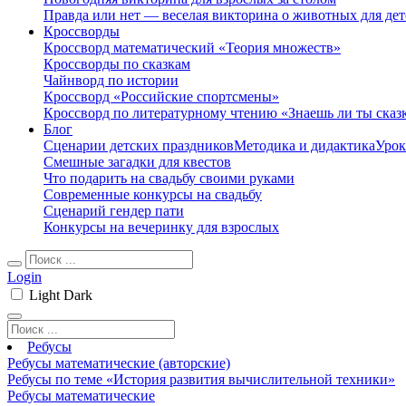
Правда или нет — веселая викторина о животных для дет
Кроссворды
Кроссворд математический «Теория множеств»
Кроссворды по сказкам
Чайнворд по истории
Кроссворд «Российские спортсмены»
Кроссворд по литературному чтению «Знаешь ли ты сказ
Блог
Сценарии детских праздников
Методика и дидактика
Урок
Смешные загадки для квестов
Что подарить на свадьбу своими руками
Современные конкурсы на свадьбу
Сценарий гендер пати
Конкурсы на вечеринку для взрослых
Login
Light
Dark
Ребусы
Ребусы математические (авторские)
Ребусы по теме «История развития вычислительной техники»
Ребусы математические