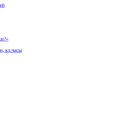
ей
ки?»
и, кл.часы