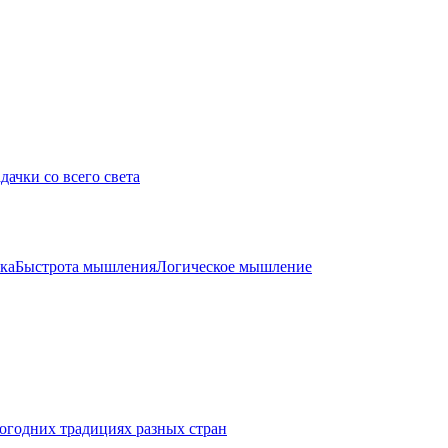
дачки со всего света
ка
Быстрота мышления
Логическое мышление
огодних традициях разных стран