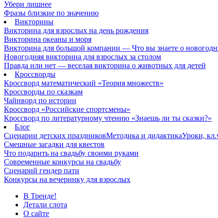
Убери лишнее
Фразы близкие по значению
Викторины
Викторина для взрослых на день рождения
Викторина океаны и моря
Викторина для большой компании — Что вы знаете о новогодн
Новогодняя викторина для взрослых за столом
Правда или нет — веселая викторина о животных для детей
Кроссворды
Кроссворд математический «Теория множеств»
Кроссворды по сказкам
Чайнворд по истории
Кроссворд «Российские спортсмены»
Кроссворд по литературному чтению «Знаешь ли ты сказки?»
Блог
Сценарии детских праздников
Методика и дидактика
Уроки, кл
Смешные загадки для квестов
Что подарить на свадьбу своими руками
Современные конкурсы на свадьбу
Сценарий гендер пати
Конкурсы на вечеринку для взрослых
В Тренде!
Детали слота
О сайте