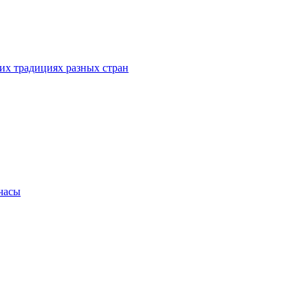
их традициях разных стран
.часы