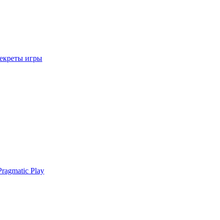
секреты игры
ragmatic Play