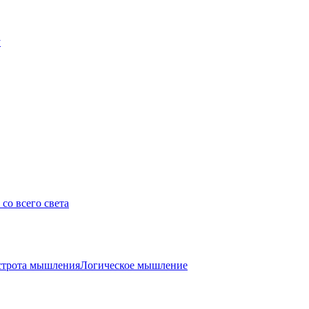
у
со всего света
трота мышления
Логическое мышление