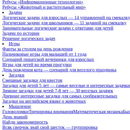
Ребусы «Информационные технологии»
Ребусы «Животный и растительный мир»
Задачи
Логические задачи для взрослых — 14 упражнений на смекалк
Логические задачи для школьников — 11 заданий на смекалку
Занимательные логические задачи с ответами для детей
Задачи по истории
Решение логических задач
Игры
Фанты за столом на день рождения
Пальчиковые игры для малышей от 1 года
Сценарий пиратской вечеринки для взрослых
Игры для детей во время прогулки
День рождения кота — сценарий для веселого праздника
Загадки
Смешные загадки для квестов
Загадки для детей 5 лет — самые веселые и интересные задачки 
Зимние загадки для детей 7-8 лет — 30 веселых задачек
Древние интересные загадки для самых сообразительных
Загадки на английском языке о животных
Мышление
Головоломки
Тренировка внимания
Математическая мозаика
Быс
День знаний
Найди закономерность
Всяк сверчок знай свой шесток — группировка