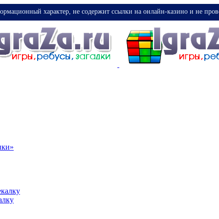
ормационный характер, не содержит ссылки на онлайн-казино и не пров
ики»
екалку
алку