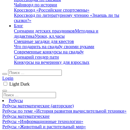
Чайнворд по истории
Кроссворд «Российские спортсмены»
Кроссворд по литературному чтению «Знаешь ли ты
сказки?»
Блог
Сценарии детских праздников
Методика и
дидактика
Уроки, кл.часы
Смешные загадки для квестов
Что подарить на свадьбу своими руками
Современные конкурсы на свадьбу
Сценарий гендер пати
Конкурсы на вечеринку для взрослых
Login
Light
Dark
Ребусы
Ребусы математические (авторские)
Ребусы по теме «История развития вычислительной техники»
Ребусы математические
Ребусы «Информационные технологии»
Ребусы «Животный и растительный мир»