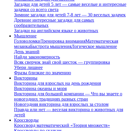
Загадки для детей 5 лет — самые веселые и интересные
задачки со всего света
Зимние загадки для детей 7-8 лет — 30 веселых задачек
Древние интересные загадки для самых
сообразительных
Загадки на английском языке о животных
Мышление
Головоломки
Тренировка внимания
Математическая
мозаика
Быстрота мышления
Логическое мышление
День знаний
Найди закономерность
Всяк сверчок знай свой шесток — группировка
Убери лишнее
Фразы близкие по значению
Викторины
Викторина для взрослых на день рождения
Викторина океаны и моря
Викторина для большой компании — Что вы знаете о
новогодних традициях разных стран
Новогодняя викторина для взрослых за столом
Правда или нет — веселая викторина о животных для
детей
Кроссворды
Кроссворд математический «Теория множеств»
Кроссворды по сказкам