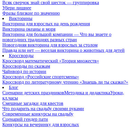
Всяк сверчок знай свой шесток — группировка
Убери лишнее
Фразы близкие по значению
Викторины
Викторина для взрослых на день рождения
Викторина океаны и моря
Викторина для большой компании — Что вы знаете о
новогодних традициях разных стран
Новогодняя викторина для взрослых за столом
Правда или нет — веселая викторина о животных для детей
Кроссворды
Кроссворд математический «Теория множеств»
Кроссворды по сказкам
Чайнворд по истории
Кроссворд «Российские спортсмены»
Кроссворд по литературному чтению «Знаешь ли ты сказки?»
Блог
Сценарии детских праздников
Методика и дидактика
Уроки,
кл.часы
Смешные загадки для квестов
Что подарить на свадьбу своими руками
Современные конкурсы на свадьбу
Сценарий гендер пати
Конкурсы на вечеринку для взрослых