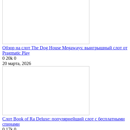
Обзор на слот The Dog House Megaways: выигрышный слот от
Pragmatic Play
0
20k
0
20 марта, 2026
Слот Book of Ra Deluxe: популярнейший слот с бесплатными
спинами
0
17k
0