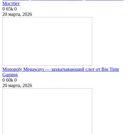
Мостбет
0
65k
0
20 марта, 2026
Monopoly Megaways — захватывающий слот от Big Time
Gaming
0
60k
0
20 марта, 2026