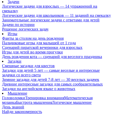
Задачи
Логические задачи для взрослых — 14 упражнений на
смекалку
Логические задачи для школьников — 11 заданий на смекалку
Занимательные логические задачи с ответами для детей
Задачи по истории
Решение логических задач
Игры
Фанты за столом на день рождения
Пальчиковые игры для малышей от 1 года
Сценарий пиратской вечеринки для взрослых
Игры для детей во время прогулки
День рождения кота — сценарий для веселого праздника
Загадки
Смешные загадки для квестов
Загадки для детей 5 лет — самые веселые и интересные
задачки со всего света
Зимние загадки для детей 7-8 лет — 30 веселых задачек
Древние интересные загадки для самых сообразительных
Загадки на английском языке о животных
Мышление
Головоломки
Тренировка внимания
Математическая
мозаика
Быстрота мышления
Логическое мышление
День знаний
Найди закономерность