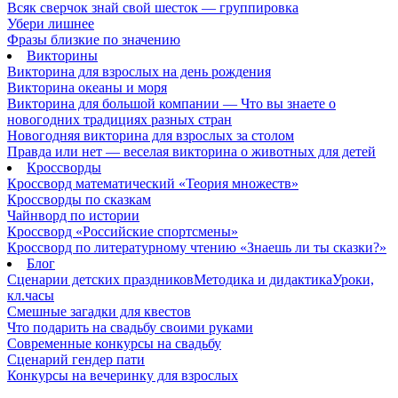
Всяк сверчок знай свой шесток — группировка
Убери лишнее
Фразы близкие по значению
Викторины
Викторина для взрослых на день рождения
Викторина океаны и моря
Викторина для большой компании — Что вы знаете о
новогодних традициях разных стран
Новогодняя викторина для взрослых за столом
Правда или нет — веселая викторина о животных для детей
Кроссворды
Кроссворд математический «Теория множеств»
Кроссворды по сказкам
Чайнворд по истории
Кроссворд «Российские спортсмены»
Кроссворд по литературному чтению «Знаешь ли ты сказки?»
Блог
Сценарии детских праздников
Методика и дидактика
Уроки,
кл.часы
Смешные загадки для квестов
Что подарить на свадьбу своими руками
Современные конкурсы на свадьбу
Сценарий гендер пати
Конкурсы на вечеринку для взрослых