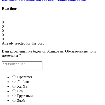
Reactions
1
0
0
0
0
0
Already reacted for this post.
Ваш адрес email не будет опубликован.
Обязательные поля
помечены
*
Нравится
Люблю
Ха-Ха!
Воу!
Грустный
Злой