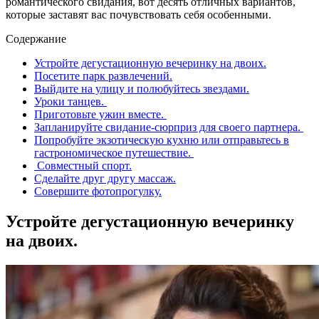
романтического свидания, вот десять отличных вариантов,
которые заставят вас почувствовать себя особенными.
Содержание
Устройте дегустационную вечеринку на двоих.
Посетите парк развлечений.
Выйдите на улицу и полюбуйтесь звездами.
Уроки танцев.
Приготовьте ужин вместе.
Запланируйте свидание-сюрприз для своего партнера.
Попробуйте экзотическую кухню или отправьтесь в
гастрономическое путешествие.
Совместный спорт.
Сделайте друг другу массаж.
Совершите фотопрогулку.
Устройте дегустационную вечеринку
на двоих.