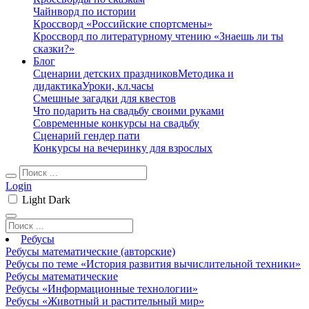
Чайнворд по истории
Кроссворд «Российские спортсмены»
Кроссворд по литературному чтению «Знаешь ли ты
сказки?»
Блог
Сценарии детских праздников
Методика и
дидактика
Уроки, кл.часы
Смешные загадки для квестов
Что подарить на свадьбу своими руками
Современные конкурсы на свадьбу
Сценарий гендер пати
Конкурсы на вечеринку для взрослых
Login
Light
Dark
Ребусы
Ребусы математические (авторские)
Ребусы по теме «История развития вычислительной техники»
Ребусы математические
Ребусы «Информационные технологии»
Ребусы «Животный и растительный мир»