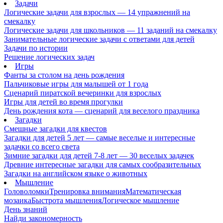
Задачи
Логические задачи для взрослых — 14 упражнений на
смекалку
Логические задачи для школьников — 11 заданий на смекалку
Занимательные логические задачи с ответами для детей
Задачи по истории
Решение логических задач
Игры
Фанты за столом на день рождения
Пальчиковые игры для малышей от 1 года
Сценарий пиратской вечеринки для взрослых
Игры для детей во время прогулки
День рождения кота — сценарий для веселого праздника
Загадки
Смешные загадки для квестов
Загадки для детей 5 лет — самые веселые и интересные
задачки со всего света
Зимние загадки для детей 7-8 лет — 30 веселых задачек
Древние интересные загадки для самых сообразительных
Загадки на английском языке о животных
Мышление
Головоломки
Тренировка внимания
Математическая
мозаика
Быстрота мышления
Логическое мышление
День знаний
Найди закономерность