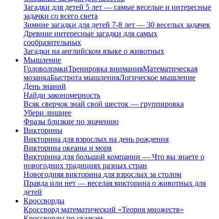
Загадки для детей 5 лет — самые веселые и интересные
задачки со всего света
Зимние загадки для детей 7-8 лет — 30 веселых задачек
Древние интересные загадки для самых
сообразительных
Загадки на английском языке о животных
Мышление
Головоломки
Тренировка внимания
Математическая
мозаика
Быстрота мышления
Логическое мышление
День знаний
Найди закономерность
Всяк сверчок знай свой шесток — группировка
Убери лишнее
Фразы близкие по значению
Викторины
Викторина для взрослых на день рождения
Викторина океаны и моря
Викторина для большой компании — Что вы знаете о
новогодних традициях разных стран
Новогодняя викторина для взрослых за столом
Правда или нет — веселая викторина о животных для
детей
Кроссворды
Кроссворд математический «Теория множеств»
Кроссворды по сказкам