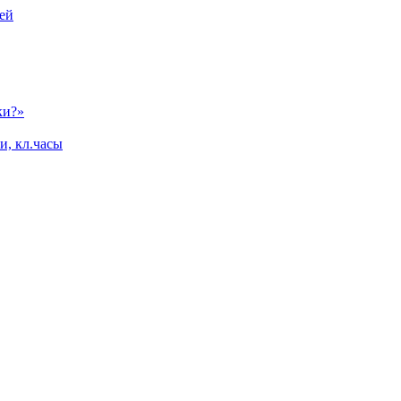
ей
ки?»
и, кл.часы