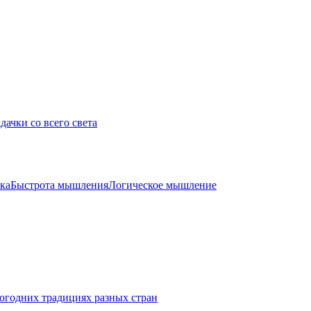
дачки со всего света
ка
Быстрота мышления
Логическое мышление
огодних традициях разных стран