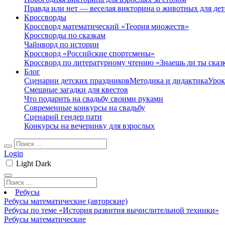
Правда или нет — веселая викторина о животных для дет
Кроссворды
Кроссворд математический «Теория множеств»
Кроссворды по сказкам
Чайнворд по истории
Кроссворд «Российские спортсмены»
Кроссворд по литературному чтению «Знаешь ли ты сказ
Блог
Сценарии детских праздников
Методика и дидактика
Урок
Смешные загадки для квестов
Что подарить на свадьбу своими руками
Современные конкурсы на свадьбу
Сценарий гендер пати
Конкурсы на вечеринку для взрослых
Login
Light
Dark
Ребусы
Ребусы математические (авторские)
Ребусы по теме «История развития вычислительной техники»
Ребусы математические