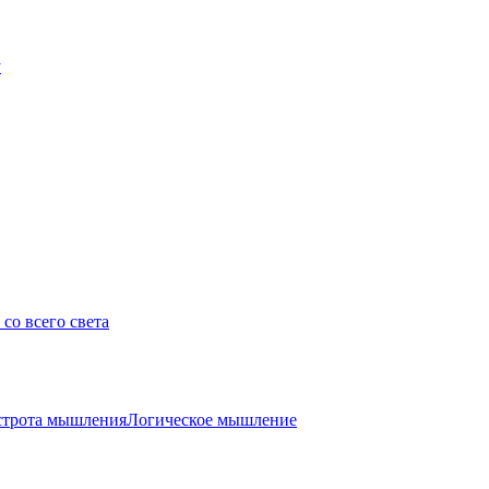
у
со всего света
трота мышления
Логическое мышление