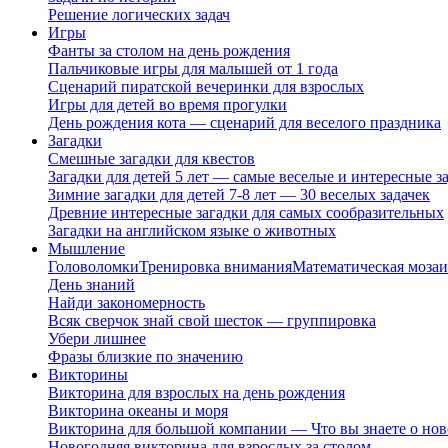
Решение логических задач
Игры
Фанты за столом на день рождения
Пальчиковые игры для малышей от 1 года
Сценарий пиратской вечеринки для взрослых
Игры для детей во время прогулки
День рождения кота — сценарий для веселого праздника
Загадки
Смешные загадки для квестов
Загадки для детей 5 лет — самые веселые и интересные за
Зимние загадки для детей 7-8 лет — 30 веселых задачек
Древние интересные загадки для самых сообразительных
Загадки на английском языке о животных
Мышление
Головоломки
Тренировка внимания
Математическая мозаи
День знаний
Найди закономерность
Всяк сверчок знай свой шесток — группировка
Убери лишнее
Фразы близкие по значению
Викторины
Викторина для взрослых на день рождения
Викторина океаны и моря
Викторина для большой компании — Что вы знаете о нов
Новогодняя викторина для взрослых за столом