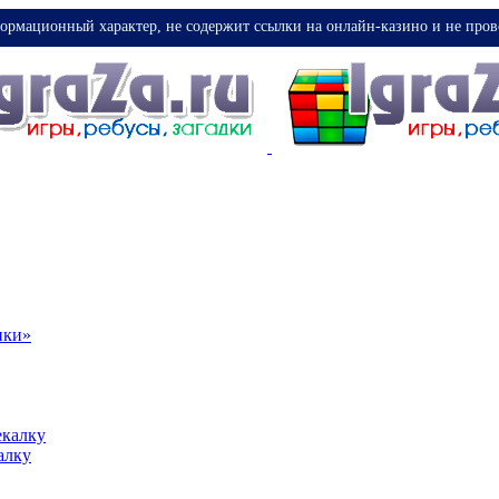
ормационный характер, не содержит ссылки на онлайн-казино и не пров
ики»
екалку
алку