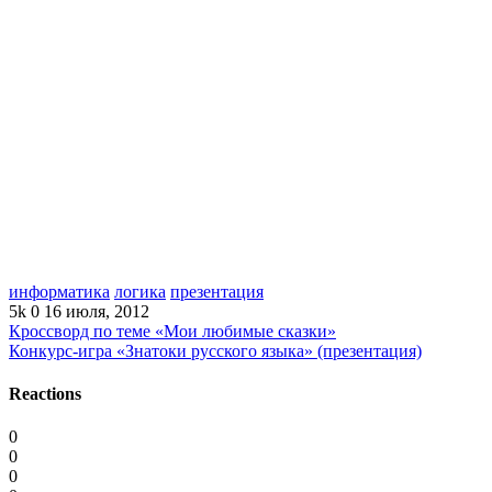
информатика
логика
презентация
5k
0
16 июля, 2012
Кроссворд по теме «Мои любимые сказки»
Конкурс-игра «Знатоки русского языка» (презентация)
Reactions
0
0
0