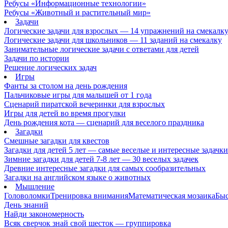
Ребусы «Информационные технологии»
Ребусы «Животный и растительный мир»
Задачи
Логические задачи для взрослых — 14 упражнений на смекалк
Логические задачи для школьников — 11 заданий на смекалку
Занимательные логические задачи с ответами для детей
Задачи по истории
Решение логических задач
Игры
Фанты за столом на день рождения
Пальчиковые игры для малышей от 1 года
Сценарий пиратской вечеринки для взрослых
Игры для детей во время прогулки
День рождения кота — сценарий для веселого праздника
Загадки
Смешные загадки для квестов
Загадки для детей 5 лет — самые веселые и интересные задачки 
Зимние загадки для детей 7-8 лет — 30 веселых задачек
Древние интересные загадки для самых сообразительных
Загадки на английском языке о животных
Мышление
Головоломки
Тренировка внимания
Математическая мозаика
Быс
День знаний
Найди закономерность
Всяк сверчок знай свой шесток — группировка