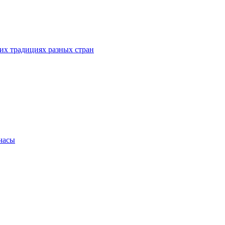
их традициях разных стран
.часы