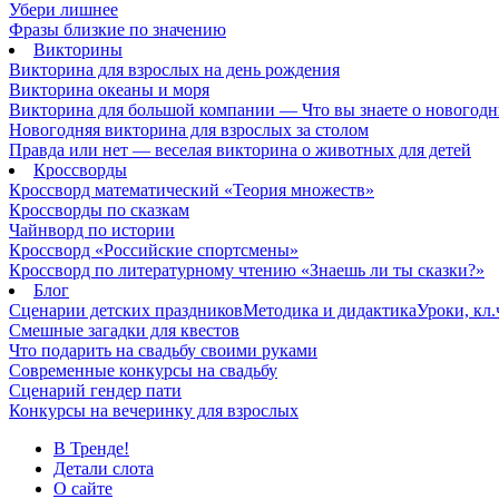
Убери лишнее
Фразы близкие по значению
Викторины
Викторина для взрослых на день рождения
Викторина океаны и моря
Викторина для большой компании — Что вы знаете о новогодн
Новогодняя викторина для взрослых за столом
Правда или нет — веселая викторина о животных для детей
Кроссворды
Кроссворд математический «Теория множеств»
Кроссворды по сказкам
Чайнворд по истории
Кроссворд «Российские спортсмены»
Кроссворд по литературному чтению «Знаешь ли ты сказки?»
Блог
Сценарии детских праздников
Методика и дидактика
Уроки, кл
Смешные загадки для квестов
Что подарить на свадьбу своими руками
Современные конкурсы на свадьбу
Сценарий гендер пати
Конкурсы на вечеринку для взрослых
В Тренде!
Детали слота
О сайте