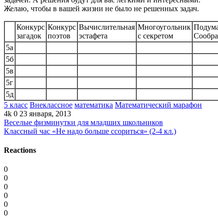
Желаю, чтобы в вашей жизни не было не решенных задач.
Конкурс
Конкурс
Вычислительная
Многоугольник
Подум
загадок
поэтов
эстафета
с секретом
Сообра
5а
5б
5в
5г
5д
5 класс
Внеклассное
математика
Математический марафон
4k
0
23 января, 2013
Веселые физминутки для младших школьников
Классный час «Не надо больше ссориться» (2-4 кл.)
Reactions
0
0
0
0
0
0