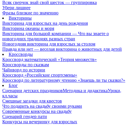
Всяк сверчок знай свой шесток — группировка
Убери лишнее
Фразы близкие по значению
Викторины
Викторина для взрослых на день рождения
Викторина океаны и моря
Викторина для большой компании — Что вы знаете о
новогодних традициях разных стран
Новогодняя викторина для взрослых за столом
Правда или нет — веселая викторина о животных для детей
Кроссворды
Кроссворд математический «Теория множеств»
Кроссворды по сказкам
Чайнворд по истории
Кроссворд «Российские спортсмены»
Кроссворд по литературному чтению «Знаешь ли ты сказки?»
Блог
Сценарии детских праздников
Методика и дидактика
Уроки,
кл.часы
Смешные загадки для квестов
Что подарить на свадьбу своими руками
Современные конкурсы на свадьбу
Сценарий гендер пати
Конкурсы на вечеринку для взрослых