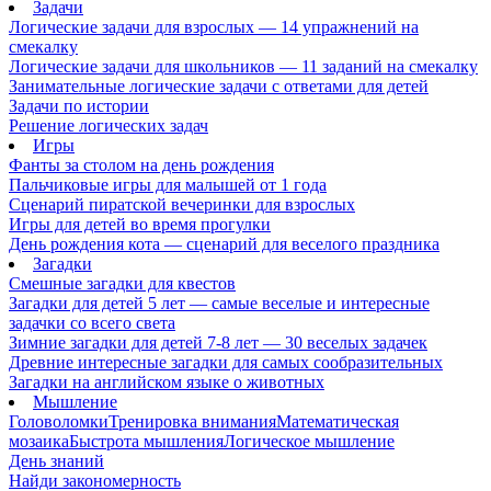
Задачи
Логические задачи для взрослых — 14 упражнений на
смекалку
Логические задачи для школьников — 11 заданий на смекалку
Занимательные логические задачи с ответами для детей
Задачи по истории
Решение логических задач
Игры
Фанты за столом на день рождения
Пальчиковые игры для малышей от 1 года
Сценарий пиратской вечеринки для взрослых
Игры для детей во время прогулки
День рождения кота — сценарий для веселого праздника
Загадки
Смешные загадки для квестов
Загадки для детей 5 лет — самые веселые и интересные
задачки со всего света
Зимние загадки для детей 7-8 лет — 30 веселых задачек
Древние интересные загадки для самых сообразительных
Загадки на английском языке о животных
Мышление
Головоломки
Тренировка внимания
Математическая
мозаика
Быстрота мышления
Логическое мышление
День знаний
Найди закономерность