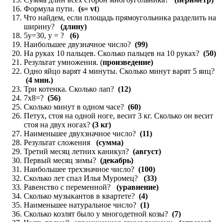
Формула пути.
(s= vt
)
Что найдем, если площадь прямоугольника разделить на
ширину?
(длину)
5у=30, у = ?
(6)
Наибольшее двузначное число?
(99)
На руках 10 пальцев. Сколько пальцев на 10 руках?
(50)
Результат умножения. (
произведение)
Одно яйцо варят 4 минуты. Сколько минут варят 5 яиц?
(4 мин.)
Три котенка. Сколько лап?
(12)
7х8=?
(56)
Сколько минут в одном часе?
(60)
Петух, стоя на одной ноге, весит 3 кг. Сколько он весит
стоя на двух ногах?
(3 кг)
Наименьшее двухзначное число?
(11)
Результат сложения
(сумма)
Третий месяц летних каникул?
(август)
Первый месяц зимы?
(декабрь)
Наибольшее трехзначное число?
(100)
Сколько лет спал Илья Муромец?
(33)
Равенство с переменной?
(уравнение)
Сколько музыкантов в квартете?
(4)
Наименьшее натуральное число?
(1)
Сколько козлят было у многодетной козы?
(7)