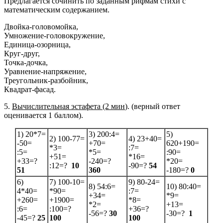
Предлагается сочинить по заданным рифмам стихи с
математическим содержанием.
Двойка-головомойка,
Умножение-головокружение,
Единица-озорница,
Круг-друг,
Точка-дочка,
Уравнение-напряжение,
Треугольник-разбойник,
Квадрат-фасад.
5.
Вычислительная эстафета (2 мин
). (верный ответ
оценивается 1 баллом).
1) 20*7=
3) 200:4=
5)
2) 100-77=
4) 23+40=
-50=
+70=
620+190=
*3=
:7=
:5=
*5=
:90=
+51=
*16=
+33=?
-240=?
*20=
:12=?
10
-90=?
54
51
360
-180=?
0
6)
7) 100-10=
9) 80-24=
8) 54:6=
10) 80:40=
4*40=
*90=
:7=
+34=
*9=
+260=
+1900=
*8=
*2=
+13=
:6=
:100=?
+36=?
-56=?
30
-30=?
1
-45=?
25
100
100