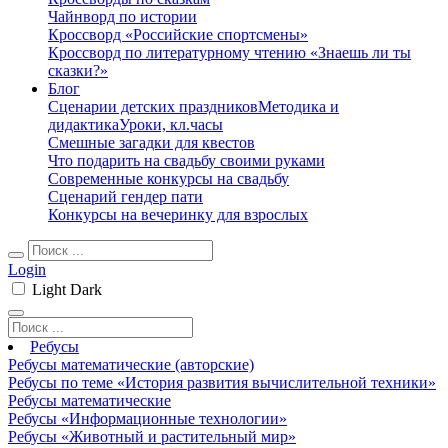
Чайнворд по истории
Кроссворд «Российские спортсмены»
Кроссворд по литературному чтению «Знаешь ли ты
сказки?»
Блог
Сценарии детских праздников
Методика и
дидактика
Уроки, кл.часы
Смешные загадки для квестов
Что подарить на свадьбу своими руками
Современные конкурсы на свадьбу
Сценарий гендер пати
Конкурсы на вечеринку для взрослых
Login
Light
Dark
Ребусы
Ребусы математические (авторские)
Ребусы по теме «История развития вычислительной техники»
Ребусы математические
Ребусы «Информационные технологии»
Ребусы «Животный и растительный мир»