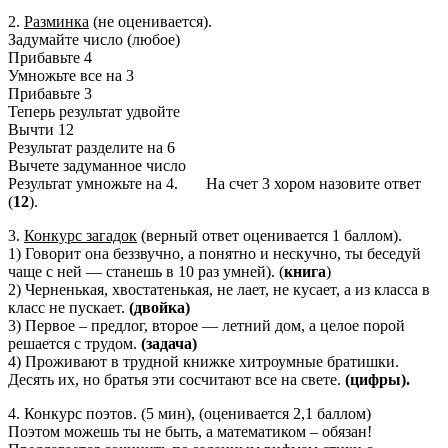
2.
Разминка
(не оценивается).
Задумайте число (любое)
Прибавьте 4
Умножьте все на 3
Прибавьте 3
Теперь результат удвойте
Вычти 12
Результат разделите на 6
Вычете задуманное число
Результат умножьте на 4. На счет 3 хором назовите ответ
(
12
).
3.
Конкурс загадок
(верный ответ оценивается 1 баллом).
1) Говорит она беззвучно, а понятно и нескучно, ты беседуй
чаще с ней — станешь в 10 раз умней). (
книга
)
2) Черненькая, хвостатенькая, не лает, не кусает, а из класса в
класс не пускает.
(двойка)
3) Первое – предлог, второе — летний дом, а целое порой
решается с трудом.
(задача)
4) Проживают в трудной книжке хитроумные братишки.
Десять их, но братья эти сосчитают все на свете.
(цифры).
4. Конкурс поэтов. (5 мин), (оценивается 2,1 баллом)
Поэтом можешь ты не быть, а математиком – обязан!