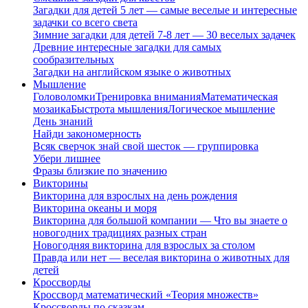
Загадки для детей 5 лет — самые веселые и интересные
задачки со всего света
Зимние загадки для детей 7-8 лет — 30 веселых задачек
Древние интересные загадки для самых
сообразительных
Загадки на английском языке о животных
Мышление
Головоломки
Тренировка внимания
Математическая
мозаика
Быстрота мышления
Логическое мышление
День знаний
Найди закономерность
Всяк сверчок знай свой шесток — группировка
Убери лишнее
Фразы близкие по значению
Викторины
Викторина для взрослых на день рождения
Викторина океаны и моря
Викторина для большой компании — Что вы знаете о
новогодних традициях разных стран
Новогодняя викторина для взрослых за столом
Правда или нет — веселая викторина о животных для
детей
Кроссворды
Кроссворд математический «Теория множеств»
Кроссворды по сказкам