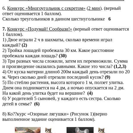
6.
Конкурс «Многоугольник с секретом»
(2 мин
). (верный
ответ оценивается 1 баллом).
Сколько треугольников в данном шестиугольнике
6
7.
Конкурс «Подумай! Сообрази!»
(верный ответ оценивается
1 баллом).
1) Двое играли 2 ч в шахматы, сколько времени играл
каждый?
(2)
2) Тройка лошадей пробежала 30 км. Какое расстояние
пробежала каждая лошадь?
(30)
3) Три разных числа сложили, затем их перемножили. Сумма
и произведение оказались равными. Какие это числа?
(1,2,3)
4) От куска материи длиноб 200м каждый день отрезали по 20
м. Через сколько дней отрезали последний кусок?
(9)
5) По стеблю растения, высота которого 1 м, ползет улитка.
Днем она поднимается на 4 дм, а ночью опускается на 2 дм.
На какой день улитка будет на вершине?
(4)
6) У родителей 5 сыновей, у каждого есть сестра. Сколько
детей в семье?
(6)
8) Ко??курс «Озорные лягушки» (Рисунок 1)(верно
выполненное задание оценивается 1 баллом).