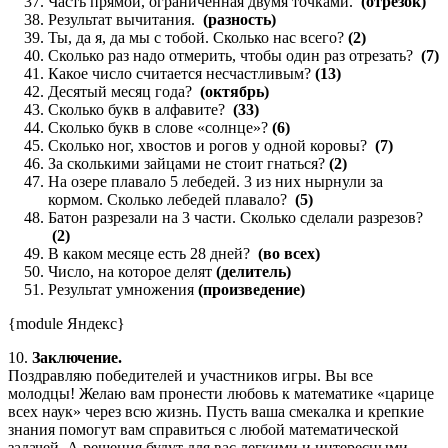
Часть прямой, ограниченная двумя точками.
(отрезок)
Результат вычитания.
(разность)
Ты, да я, да мы с тобой. Сколько нас всего?
(2)
Сколько раз надо отмерить, чтобы один раз отрезать?
(7)
Какое число считается несчастливым?
(13)
Десятый месяц года?
(октябрь)
Сколько букв в алфавите?
(33)
Сколько букв в слове «солнце»?
(6)
Сколько ног, хвостов и рогов у одной коровы?
(7)
За сколькими зайцами не стоит гнаться?
(2)
На озере плавало 5 лебедей. 3 из них нырнули за
кормом. Сколько лебедей плавало?
(5)
Батон разрезали на 3 части. Сколько сделали разрезов?
(2)
В каком месяце есть 28 дней?
(во всех)
Число, на которое делят
(делитель)
Результат умножения
(произведение)
{module Яндекс}
10.
Заключение.
Поздравляю победителей и участников игры. Вы все
молодцы! Желаю вам пронести любовь к математике «царице
всех наук» через всю жизнь. Пусть ваша смекалка и крепкие
знания помогут вам справиться с любой математической
задачей. А решения будут для вас легкими и интересными.