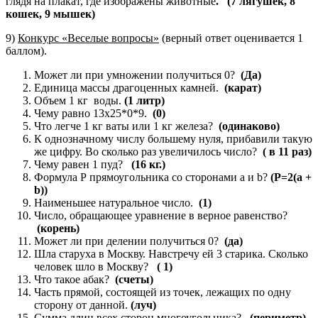
глядя на плакат, где изображены животные
. (7 лягушек, 8
кошек, 9 мышек)
9)
Конкурс «Веселые вопросы»
(верный ответ оценивается 1
баллом).
Может ли при умножении получиться 0?
(Да)
Единица массы драгоценных камней.
(карат)
Объем 1 кг воды.
(1 литр)
Чему равно 13х25*0*9.
(0)
Что легче 1 кг ваты или 1 кг железа?
(одинаково)
К однозначному числу большему нуля, прибавили такую
же цифру. Во сколько раз увеличилось число?
( в 11 раз)
Чему равен 1 пуд?
(16 кг.)
Формула Р прямоугольника со сторонами a и b?
(Р=2(a +
b))
Наименьшее натуральное число.
(1)
Число, обращающее уравнение в верное равенство?
(корень)
Может ли при делении получиться 0?
(да)
Шла старуха в Москву. Навстречу ей 3 старика. Сколько
человек шло в Москву?
( 1)
Что такое абак?
(счеты)
Часть прямой, состоящей из точек, лежащих по одну
сторону от данной.
(луч)
Сумма длин всех сторон многоугольника?
(периметр)