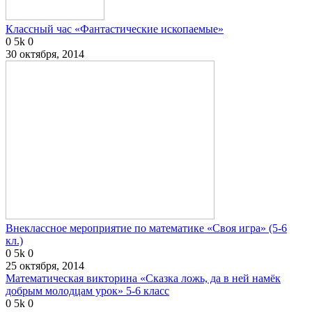
Классный час «Фантастические ископаемые»
0
5k
0
30 октября, 2014
Внеклассное мероприятие по математике «Своя игра» (5-6
кл.)
0
5k
0
25 октября, 2014
Математическая викторина «Сказка ложь, да в ней намёк
добрым молодцам урок» 5-6 класс
0
5k
0