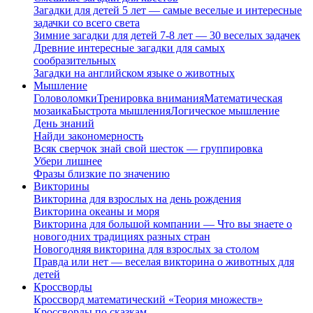
Загадки для детей 5 лет — самые веселые и интересные
задачки со всего света
Зимние загадки для детей 7-8 лет — 30 веселых задачек
Древние интересные загадки для самых
сообразительных
Загадки на английском языке о животных
Мышление
Головоломки
Тренировка внимания
Математическая
мозаика
Быстрота мышления
Логическое мышление
День знаний
Найди закономерность
Всяк сверчок знай свой шесток — группировка
Убери лишнее
Фразы близкие по значению
Викторины
Викторина для взрослых на день рождения
Викторина океаны и моря
Викторина для большой компании — Что вы знаете о
новогодних традициях разных стран
Новогодняя викторина для взрослых за столом
Правда или нет — веселая викторина о животных для
детей
Кроссворды
Кроссворд математический «Теория множеств»
Кроссворды по сказкам