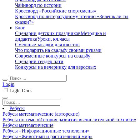
Чайнворд по истории
Кроссворд «Российские спортсмены»
Кроссворд по литературному чтению «Знаешь ли ты
сказки?»
Блог
Сценарии детских праздников
Методика и
дидактика
Уроки, кл.часы
Смешные загадки для квестов
Что подарить на свадьбу своими руками
Современные конкурсы на свадьбу
Сценарий гендер пати
Конкурсы на вечеринку для взрослых
Login
Light
Dark
Ребусы
Ребусы математические (авторские)
Ребусы по теме «История развития вычислительной техники»
Ребусы математические
Ребусы «Информационные технологии»
Ребусы «Животный и растительный мир»