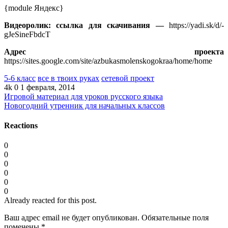
{module Яндекс}
Видеоролик: ссылка для скачивания —
https://yadi.sk/d/-
gJeSineFbdcT
Адрес проекта
https://sites.google.com/site/azbukasmolenskogokraa/home/home
5-6 класс
все в твоих руках
сетевой проект
4k
0
1 февраля, 2014
Игровой материал для уроков русского языка
Новогодний утренник для начальных классов
Reactions
0
0
0
0
0
0
Already reacted for this post.
Ваш адрес email не будет опубликован.
Обязательные поля
помечены
*