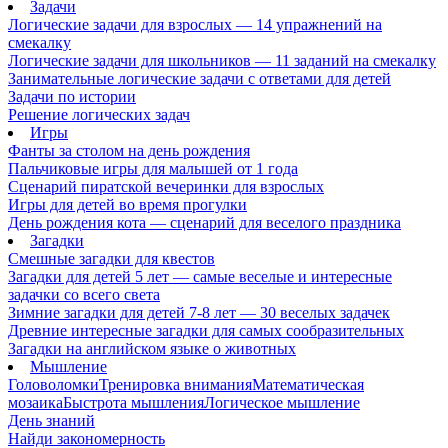
Задачи
Логические задачи для взрослых — 14 упражнений на
смекалку
Логические задачи для школьников — 11 заданий на смекалку
Занимательные логические задачи с ответами для детей
Задачи по истории
Решение логических задач
Игры
Фанты за столом на день рождения
Пальчиковые игры для малышей от 1 года
Сценарий пиратской вечеринки для взрослых
Игры для детей во время прогулки
День рождения кота — сценарий для веселого праздника
Загадки
Смешные загадки для квестов
Загадки для детей 5 лет — самые веселые и интересные
задачки со всего света
Зимние загадки для детей 7-8 лет — 30 веселых задачек
Древние интересные загадки для самых сообразительных
Загадки на английском языке о животных
Мышление
Головоломки
Тренировка внимания
Математическая
мозаика
Быстрота мышления
Логическое мышление
День знаний
Найди закономерность