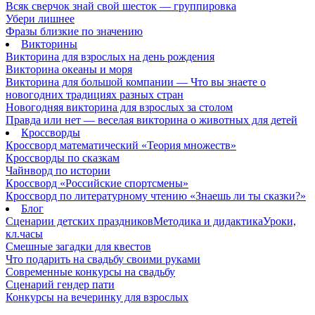
Всяк сверчок знай свой шесток — группировка
Убери лишнее
Фразы близкие по значению
Викторины
Викторина для взрослых на день рождения
Викторина океаны и моря
Викторина для большой компании — Что вы знаете о
новогодних традициях разных стран
Новогодняя викторина для взрослых за столом
Правда или нет — веселая викторина о животных для детей
Кроссворды
Кроссворд математический «Теория множеств»
Кроссворды по сказкам
Чайнворд по истории
Кроссворд «Российские спортсмены»
Кроссворд по литературному чтению «Знаешь ли ты сказки?»
Блог
Сценарии детских праздников
Методика и дидактика
Уроки,
кл.часы
Смешные загадки для квестов
Что подарить на свадьбу своими руками
Современные конкурсы на свадьбу
Сценарий гендер пати
Конкурсы на вечеринку для взрослых